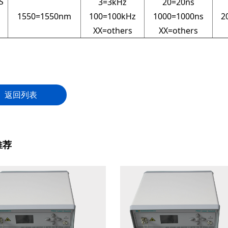
S
3=3kHz
20=20ns
1550=1550nm
100=100kHz
1000=1000ns
2
XX=others
XX=others
返回列表
推荐