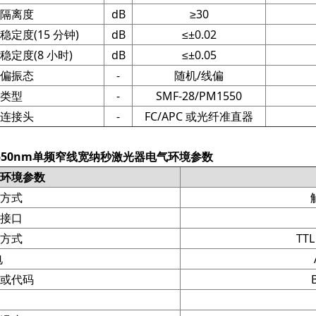
隔离度
dB
≥30
定度(15 分钟)
dB
≤±0.02
定度(8 小时)
dB
≤±0.05
偏振态
-
随机/线偏
类型
-
SMF-28/PM1550
连接头
-
FC/APC 或光纤准直器
550nm单频窄线宽纳秒激光器电气环境参数
环境参数
方式
接口
方式
TT
电
或代码