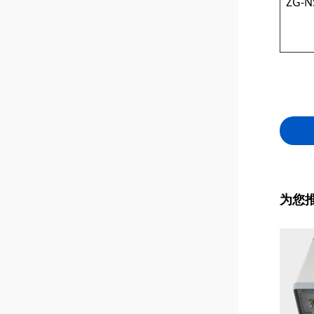
ZG-N
为您