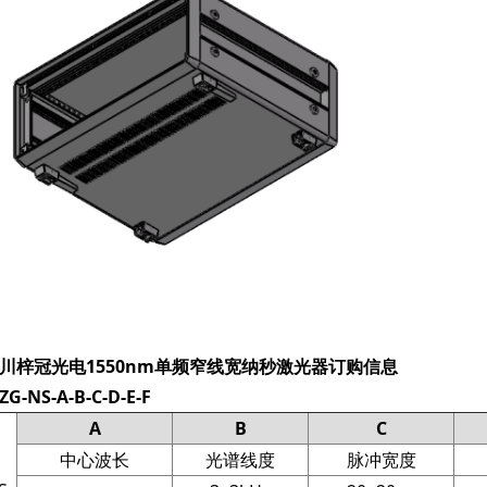
川梓冠光电
1550nm单频窄线宽纳秒激光器订购信息
G-NS-
A-B-C-D-E-F
A
B
C
中心波长
光谱线度
脉冲宽度