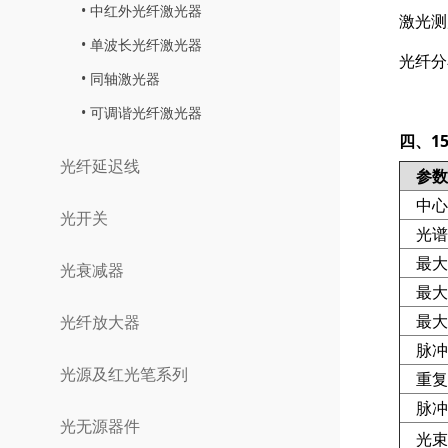
中红外光纤激光器
激光测
单波长光纤激光器
光纤分
同轴激光器
可调谐光纤激光器
四、1
光纤延迟线
参数
中心
光开关
光谱
最大
光衰减器
最大
最大
光纤放大器
脉冲
光源及红光笔系列
重复
脉冲
光无源器件
光束