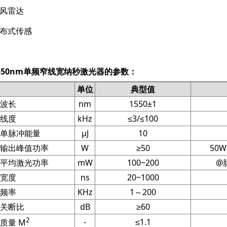
风雷达
布式传感
550nm单频窄线宽纳秒激光器的参数：
单位
典型值
波长
nm
1550±1
线度
kHz
≤3/≤100
单脉冲能量
μJ
10
输出峰值功率
W
≥50
50
平均激光功率
mW
100~200
@
宽度
ns
20~1000
频率
KHz
1～200
关断比
dB
≥60
2
-
≤1.1
质量 M