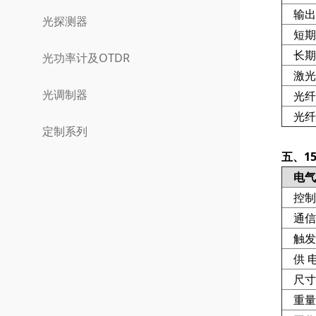
输出
光探测器
短期稳
长期稳
光功率计及OTDR
激光
光调制器
光纤
光纤
定制系列
五、1
电气
控制
通信
触发
供 
尺寸
重量