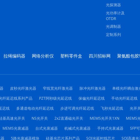
光探测器
光功率计及
OTDR
光调制器
定制系列
拉绳编码器
网络分析仪
塑料零件盒
四川招标网
聚氨酯包胶
器
皮秒光纤激光器
窄线宽光纤激光器
脉冲光纤激光器
单模光纤耦合激
光纤延迟线系列产品
PZT阿秒级光延迟线
保偏光纤延迟线
手动光纤延迟线
延迟线
多通道电动光纤延迟线
步进可调光纤延迟线
飞秒光延迟线
光开
硅基高速光开关
NS光开关
2x2直通磁光开关
MEMS光开关1XN
MEMS光
MEMS光衰减器
台式光衰减器
机械式光衰减器
手持式光衰减器
SFP
减器
5路光衰减器模块
硅基光芯片系列产品
SOI光延时线芯片
SOI高速光