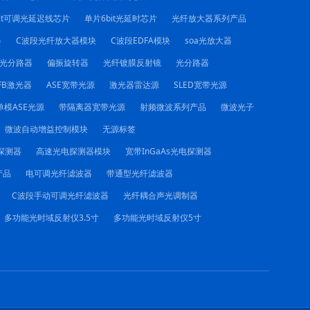
it可调光延迟线芯片
单片6bit光延时芯片
光纤放大器系列产品
器
C波段光纤放大器模块
C波段EDFA模块
soa光放大器
C光分路器
偏振旋转器
光纤镀膜反射镜
光分路器
FB激光器
ASE宽带光源
激光器雷达源
SLED宽带光源
单模ASE光源
带隔离器宽带光源
射频微波系列产品
微波光子
微波自动增益控制模块
无源标签
电探测器
高速光电探测器模块
宽带InGaAs光电探测器
产品
电可调光纤滤波器
带通型光纤滤波器
C波段手动可调光纤滤波器
光纤耦合声光调制器
多功能光时域反射仪3.5寸
多功能光时域反射仪5寸