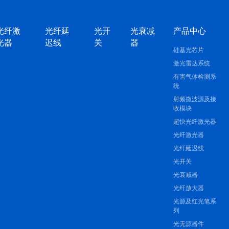
光纤激
光纤延
光开
光衰减
产品中心
光器
迟线
关
器
硅基光芯片
激光雷达系统
有害气体检测系
统
射频微波源及接
收模块
超快光纤激光器
光纤激光器
光纤延迟线
光开关
光衰减器
光纤放大器
光源及红光笔系
列
光无源器件