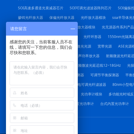
SOI高速多通道光衰减器芯片
SOI可调光滤波器阵列芯片
SOI偏振
掺铒光纤放大器
保偏光纤放大器
光纤放大器模块
soa半导体光
1550nm光纤拉曼放大器
掺铒光纤放大器模块
光无源器件系列产品
请您留言
光纤耦合器
起偏器
偏振合束器
光纤环形器
1550nm光隔离
感谢您的关注，当前客服人员不在
红光笔
DFB激光器模块
可调谐激光光源
宽带光源
ASE光源
线，请填写一下您的信息，我们会
尽快和您联系。
射频微波功率放大器
射频微波低噪声功率放大器
射频微波光纤延
射频微波光纤延迟线（带放大）
射频微波光延迟线12~18GHz
光
低噪声PIN平衡探测器
保偏平衡探测器
可调节平衡探测器
平衡
手动可调光纤滤波器
1064nm小型电可调光纤滤波器
80nm小型
声光驱动电源
光功率计系列产品
光功率计模块
多功能光时域反
多功能光时域反射仪4.3寸
台式外置光功率计
台式内置光功率计