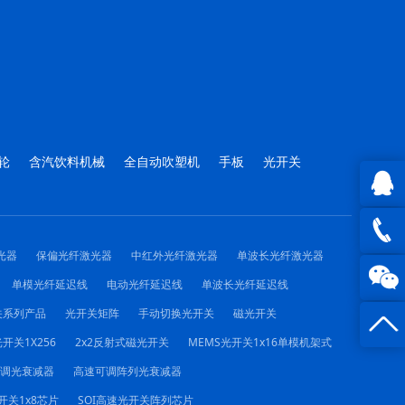
轮
含汽饮料机械
全自动吹塑机
手板
光开关
QQ在
光器
保偏光纤激光器
中红外光纤激光器
单波长光纤激光器
线咨询
0816 -
单模光纤延迟线
电动光纤延迟线
单波长光纤延迟线
关系列产品
光开关矩阵
手动切换光开关
磁光开关
23844
开关1X256
2x2反射式磁光开关
MEMS光开关1x16单模机架式
可调光衰减器
高速可调阵列光衰减器
开关1x8芯片
SOI高速光开关阵列芯片