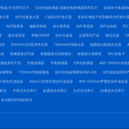
控制器-开关阵列芯片
SOI光电探测器-混频光电探测器阵列芯片
硅基单片集成9b
放大器
光纤拉曼放大器
C波段光纤放大器
多波长增益平坦型掺铒光纤放大
光纤隔离器
偏振控制器
波分复用器
光纤准直器
光纤拉伸器
PL
器
激光准直器
单模CWDM
光纤合束器
光源系列产品
激光光源
D
模块
850nmSLED超宽带光源
1064nmDFB激光器
稳频低功耗激光光源
迟线
射频微波信号源
射频微波光传输模块
射频放大器模块
DAS采集卡
探测器系列产品
光电探测器
平衡探测器
PIN光探测器
400~1800nm光
探测模块
1550nm平衡探测器
脉冲光电探测模块IAM-330
光纤滤波器系列
电可调光纤滤波器
40nm小型电可调光纤滤波器
400~1625nm带通型光纤滤波器
射仪
手持式光功率计
多通道光功率计
台式光功率计
24通道光功率计
多功能光时域反射仪