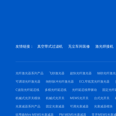
友情链接：
真空带式过滤机
无尘车间装修
激光焊接机
光纤激光器系列产品
飞秒激光器
超快光纤激光器
纳秒光纤激光
可调谐光纤激光器
纳秒脉冲光纤激光器
ECL窄线宽光纤激光器
C波段光纤延迟线
多模光纤延迟线
光纤延迟线带驱动
固定光纤
机械式光开关模块
机械式光开关
MEMS光开关
台式光开关
光衰减器系列产品
固定光衰减器
可调光衰减器
光衰减器模块
抗弯曲Mini MEMS光衰减器
PM MEMS光衰减器
常开MEMS光衰