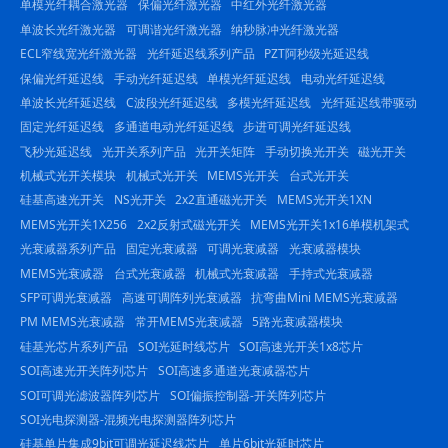
单模光纤耦合激光器
保偏光纤激光器
中红外光纤激光器
单波长光纤激光器
可调谐光纤激光器
纳秒脉冲光纤激光器
ECL窄线宽光纤激光器
光纤延迟线系列产品
PZT阿秒级光延迟线
保偏光纤延迟线
手动光纤延迟线
单模光纤延迟线
电动光纤延迟线
单波长光纤延迟线
C波段光纤延迟线
多模光纤延迟线
光纤延迟线带驱动
固定光纤延迟线
多通道电动光纤延迟线
步进可调光纤延迟线
飞秒光延迟线
光开关系列产品
光开关矩阵
手动切换光开关
磁光开关
机械式光开关模块
机械式光开关
MEMS光开关
台式光开关
硅基高速光开关
NS光开关
2x2直通磁光开关
MEMS光开关1XN
MEMS光开关1X256
2x2反射式磁光开关
MEMS光开关1x16单模机架式
光衰减器系列产品
固定光衰减器
可调光衰减器
光衰减器模块
MEMS光衰减器
台式光衰减器
机械式光衰减器
手持式光衰减器
SFP可调光衰减器
高速可调阵列光衰减器
抗弯曲Mini MEMS光衰减器
PM MEMS光衰减器
常开MEMS光衰减器
5路光衰减器模块
硅基光芯片系列产品
SOI光延时线芯片
SOI高速光开关1x8芯片
SOI高速光开关阵列芯片
SOI高速多通道光衰减器芯片
SOI可调光滤波器阵列芯片
SOI偏振控制器-开关阵列芯片
SOI光电探测器-混频光电探测器阵列芯片
硅基单片集成9bit可调光延迟线芯片
单片6bit光延时芯片