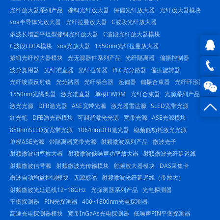
光纤放大器系列产品
掺铒光纤放大器
保偏光纤放大器
光纤放大器模块
soa半导体光放大器
光纤拉曼放大器
C波段光纤放大器
多波长增益平坦型掺铒光纤放大器
C波段光纤放大器模块
C波段EDFA模块
soa光放大器
1550nm光纤拉曼放大器
掺铒光纤放大器模块
光无源器件系列产品
光纤隔离器
偏振控制器
QQ在
波分复用器
光纤准直器
光纤拉伸器
PLC光分路器
偏振旋转器
光纤镀膜反射镜
光分路器
光纤耦合器
起偏器
偏振合束器
光纤环形器
线咨
0816
1550nm光隔离器
激光准直器
单模CWDM
光纤合束器
光源系列产品
询
-
激光光源
DFB激光器
ASE宽带光源
激光器雷达源
SLED宽带光源
红光笔
DFB激光器模块
可调谐激光光源
宽带光源
ASE光源模块
23844
850nmSLED超宽带光源
1064nmDFB激光器
稳频低功耗激光光源
单模ASE光源
带隔离器宽带光源
射频微波系列产品
微波光子
射频微波功率放大器
射频微波低噪声功率放大器
射频微波光纤延迟线
射频微波信号源
射频微波光传输模块
射频放大器模块
DAS采集卡
微波自动增益控制模块
无源标签
射频微波光纤延迟线（带放大）
射频微波光延迟线12~18GHz
光探测器系列产品
光电探测器
平衡探测器
PIN光探测器
400~1800nm光电探测器
高速光电探测器模块
宽带InGaAs光电探测器
低噪声PIN平衡探测器