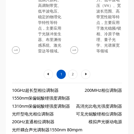
高调制带宽、
压（Vπ）、宽
低半波电压、
波长范围、高
稳定的物理化
带宽性能等特
学特性等特
点，主要应用
点，主要应用
于激光稳频/锁
于光脉冲发生
相、冷原子物
器、布里渊传
理、量子光
感系统、激光
学、光谱展宽
雷达等领域。
等领域
«
»
1
2
10GHz超长型相位调制器
200MHz相位调制器
1550nm保偏铌酸锂强度调制器
1310nm保偏铌酸锂强度调制器
高消光比电光强度调制器
光纤型电光相位调制器
可见光铌酸锂相位调制器
20GHz直通相位调制器
模拟声光驱动电源
光纤耦合声光调制器1550nm 80mpm