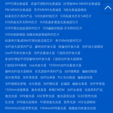
SFP可调光衰减器
高速可调阵列光衰减器
抗弯曲Mini MEMS光衰减器
询
-
PM MEMS光衰减器
常开MEMS光衰减器
5路光衰减器模块
硅基光芯片系列产品
SOI光延时线芯片
SOI高速光开关1x8芯片
23844
SOI高速光开关阵列芯片
SOI高速多通道光衰减器芯片
SOI可调光滤波器阵列芯片
SOI偏振控制器-开关阵列芯片
SOI光电探测器-混频光电探测器阵列芯片
硅基单片集成9bit可调光延迟线芯片
单片6bit光延时芯片
光纤放大器系列产品
掺铒光纤放大器
保偏光纤放大器
光纤放大器模块
soa半导体光放大器
光纤拉曼放大器
C波段光纤放大器
多波长增益平坦型掺铒光纤放大器
C波段光纤放大器模块
C波段EDFA模块
soa光放大器
1550nm光纤拉曼放大器
掺铒光纤放大器模块
光无源器件系列产品
光纤隔离器
偏振控制器
波分复用器
光纤准直器
光纤拉伸器
PLC光分路器
偏振旋转器
光纤镀膜反射镜
光分路器
光纤耦合器
起偏器
偏振合束器
光纤环形器
1550nm光隔离器
激光准直器
单模CWDM
光纤合束器
光源系列产品
激光光源
DFB激光器
ASE宽带光源
激光器雷达源
SLED宽带光源
红光笔
DFB激光器模块
可调谐激光光源
宽带光源
ASE光源模块
850nmSLED超宽带光源
1064nmDFB激光器
稳频低功耗激光光源