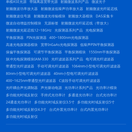
单模ASE光源
带隔离器宽带光源
射频微波系列产品
微波光子
射频微波功率放大器
射频微波低噪声功率放大器
射频微波光纤延迟线
射频微波信号源
射频微波光传输模块
射频放大器模块
DAS采集卡
微波自动增益控制模块
无源标签
射频微波光纤延迟线（带放大）
射频微波光延迟线12~18GHz
光探测器系列产品
光电探测器
平衡探测器
PIN光探测器
400~1800nm光电探测器
高速光电探测器模块
宽带InGaAs光电探测器
低噪声PIN平衡探测器
保偏平衡探测器
可调节平衡探测器
平衡探测模块
1550nm平衡探测器
脉冲光电探测模块IAM-330
光纤滤波器系列产品
电可调光纤滤波器
带通型光纤滤波器
手动可调光纤滤波器
1064nm小型电可调光纤滤波器
80nm小型电可调光纤滤波器
40nm小型电可调光纤滤波器
400~1625nm带通型光纤滤波器
C波段手动可调光纤滤波器
光纤耦合声光调制器
声光驱动电源
光功率计系列产品
光功率计模块
多功能光时域反射仪
手持式光功率计
多通道光功率计
台式光功率计
24通道光功率计
多功能光时域反射仪3.5寸
多功能光时域反射仪5寸
多功能光时域反射仪4.3寸
台式外置光功率计
台式内置光功率计
多功能光时域反射仪