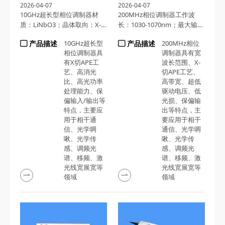
2026-04-07
2026-04-07
10GHz超长型相位调制器材
200MHz相位调制器工作波
质：LiNbO3；晶体取向：X-
长：1030-1070nm；最大输入
切，Y-传；工作波长：1525-
光功率：300mW；插入损
产品描述
10GHz超长型
产品描述
200MHz相位
1570nm；最大输入光功率：
耗：≤3.5dB
相位调制器具
调制器具有宽
100mW
有X切APE工
波长范围、X-
艺、高消光
切APE工艺、
比、高光功率
高带宽、超低
处理能力、保
驱动电压、低
偏输入/输出等
光损、保偏输
特点，主要应
出等特点，主
用于相干通
要应用于相干
信、光学啁
通信、光学啁
啾、光学传
啾、光学传
感、调频光
感、调频光
谱、移频、激
谱、移频、激
光线宽展宽等
光线宽展宽等
领域
领域