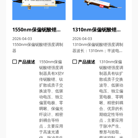
1550nm保偏铌酸锂强度调制器
1310nm保偏铌酸锂强度调制器
2026-04-03
2026-04-03
1550nm保偏铌酸锂强度调制
1310nm保偏铌酸锂强度调制
器
器波长：1310nm；半波电压
DC直流电极：6.5V；电光带宽
产品描述
1550nm保偏
产品描述
1310nm保偏
S21@-3dB：3GHz
铌酸锂强度调
铌酸锂强度调
制器具有X切Y
制器具有钛扩
传铌酸锂、钛
散或质子交换
扩散或质子交
波导、低驱动
换波导、低驱
电压、独立偏
动电压、独立
置电极、零啁
偏置电极、零
啾、精密斜耦
啁啾、保偏光
合、优异的长
纤设计、精密
期稳定性等特
斜耦合等特
点，主要应用
点，主要应用
于脉冲产生、
于高速光通
整形与拾取、
信、脉冲产生
载波抑制、光