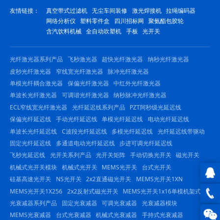
友情链接：
真空带式过滤机
无尘车间装修
激光焊接机
拉绳编码器
网络分析仪
塑料零件盒
四川招标网
聚氨酯包胶轮
含汽饮料机械
全自动吹塑机
手板
光开关
光纤激光器系列产品
飞秒激光器
超快光纤激光器
纳秒光纤激光器
皮秒光纤激光器
窄线宽光纤激光器
脉冲光纤激光器
单模光纤耦合激光器
保偏光纤激光器
中红外光纤激光器
单波长光纤激光器
可调谐光纤激光器
纳秒脉冲光纤激光器
ECL窄线宽光纤激光器
光纤延迟线系列产品
PZT阿秒级光延迟线
保偏光纤延迟线
手动光纤延迟线
单模光纤延迟线
电动光纤延迟线
单波长光纤延迟线
C波段光纤延迟线
多模光纤延迟线
光纤延迟线带驱动
固定光纤延迟线
多通道电动光纤延迟线
步进可调光纤延迟线
飞秒光延迟线
光开关系列产品
光开关矩阵
手动切换光开关
磁光开关
机械式光开关模块
机械式光开关
MEMS光开关
台式光开关
硅基高速光开关
NS光开关
2x2直通磁光开关
MEMS光开关1XN
MEMS光开关1X256
2x2反射式磁光开关
MEMS光开关1x16单模机架式
QQ在
光衰减器系列产品
固定光衰减器
可调光衰减器
光衰减器模块
线咨
0816
MEMS光衰减器
台式光衰减器
机械式光衰减器
手持式光衰减器