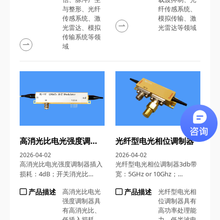
与整形、光纤
纤传感系统、
传感系统、激
模拟传输、激
光雷达、模拟
光雷达等领域
传输系统等领
域
高消光比电光强度调制器
光纤型电光相位调制器
2026-04-02
2026-04-02
高消光比电光强度调制器插入
光纤型电光相位调制器3db带
损耗：4dB；开关消光比
宽：5GHz or 10Ghz；
@DC：35dB；工作带宽
Vpi（V）：≤5；光学插入损
产品描述
高消光比电光
产品描述
光纤型电光相
（-3dB）：2.5GHz
耗：≤4dB
强度调制器具
位调制器具有
有高消光比、
高功率处理能
低插入损耗、
力、低半波电