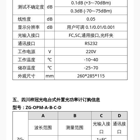
0.1dB (+3~-70dBm)
测试不确定度
dB
0.3dB (-70~-75dBm)
线性度
dB
0.05
显示分辨率
dB
用户可调 0.1/0.01/0.001
光输入接口
FC,SC,通用接口,光纤夹
通讯接口
RS232
工作电源
V
220V
工作温度
℃
-10~40
储存温度
℃
-25~70
外观尺寸
mm
260*285*115
五、
四川梓冠光电
台式外置光功率计订购信息
型号：ZG-OPM-A-B-C-D
A
B
C
D
光输入接
通讯接
波长范围
测量范围
口
口
ZG-
1=FC