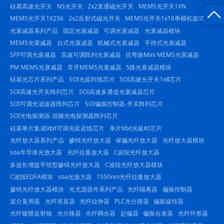
硅基高速光开关
NS光开关
2x2直通磁光开关
MEMS光开关1XN
询
-
MEMS光开关1X256
2x2反射式磁光开关
MEMS光开关1x16单模机架式
光衰减器系列产品
固定光衰减器
可调光衰减器
光衰减器模块
23844
MEMS光衰减器
台式光衰减器
机械式光衰减器
手持式光衰减器
SFP可调光衰减器
高速可调阵列光衰减器
抗弯曲Mini MEMS光衰减器
PM MEMS光衰减器
常开MEMS光衰减器
5路光衰减器模块
硅基光芯片系列产品
SOI光延时线芯片
SOI高速光开关1x8芯片
SOI高速光开关阵列芯片
SOI高速多通道光衰减器芯片
SOI可调光滤波器阵列芯片
SOI偏振控制器-开关阵列芯片
SOI光电探测器-混频光电探测器阵列芯片
硅基单片集成9bit可调光延迟线芯片
单片6bit光延时芯片
光纤放大器系列产品
掺铒光纤放大器
保偏光纤放大器
光纤放大器模块
soa半导体光放大器
光纤拉曼放大器
C波段光纤放大器
多波长增益平坦型掺铒光纤放大器
C波段光纤放大器模块
C波段EDFA模块
soa光放大器
1550nm光纤拉曼放大器
掺铒光纤放大器模块
光无源器件系列产品
光纤隔离器
偏振控制器
波分复用器
光纤准直器
光纤拉伸器
PLC光分路器
偏振旋转器
光纤镀膜反射镜
光分路器
光纤耦合器
起偏器
偏振合束器
光纤环形器