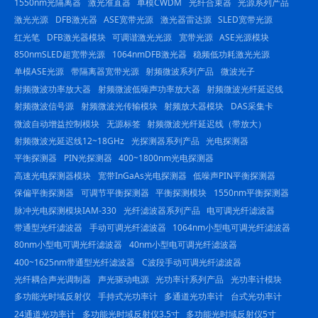
1550nm光隔离器
激光准直器
单模CWDM
光纤合束器
光源系列产品
激光光源
DFB激光器
ASE宽带光源
激光器雷达源
SLED宽带光源
红光笔
DFB激光器模块
可调谐激光光源
宽带光源
ASE光源模块
850nmSLED超宽带光源
1064nmDFB激光器
稳频低功耗激光光源
单模ASE光源
带隔离器宽带光源
射频微波系列产品
微波光子
射频微波功率放大器
射频微波低噪声功率放大器
射频微波光纤延迟线
射频微波信号源
射频微波光传输模块
射频放大器模块
DAS采集卡
微波自动增益控制模块
无源标签
射频微波光纤延迟线（带放大）
射频微波光延迟线12~18GHz
光探测器系列产品
光电探测器
平衡探测器
PIN光探测器
400~1800nm光电探测器
高速光电探测器模块
宽带InGaAs光电探测器
低噪声PIN平衡探测器
保偏平衡探测器
可调节平衡探测器
平衡探测模块
1550nm平衡探测器
脉冲光电探测模块IAM-330
光纤滤波器系列产品
电可调光纤滤波器
带通型光纤滤波器
手动可调光纤滤波器
1064nm小型电可调光纤滤波器
80nm小型电可调光纤滤波器
40nm小型电可调光纤滤波器
400~1625nm带通型光纤滤波器
C波段手动可调光纤滤波器
光纤耦合声光调制器
声光驱动电源
光功率计系列产品
光功率计模块
多功能光时域反射仪
手持式光功率计
多通道光功率计
台式光功率计
24通道光功率计
多功能光时域反射仪3.5寸
多功能光时域反射仪5寸