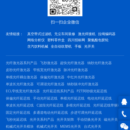
扫一扫企业微信
友情链接：
真空带式过滤机
无尘车间装修
激光焊接机
拉绳编码器
网络分析仪
塑料零件盒
四川招标网
聚氨酯包胶轮
含汽饮料机械
全自动吹塑机
手板
光开关
光纤激光器系列产品
飞秒激光器
超快光纤激光器
纳秒光纤激光器
皮秒光纤激光器
窄线宽光纤激光器
脉冲光纤激光器
单模光纤耦合激光器
保偏光纤激光器
中红外光纤激光器
单波长光纤激光器
可调谐光纤激光器
纳秒脉冲光纤激光器
ECL窄线宽光纤激光器
光纤延迟线系列产品
PZT阿秒级光延迟线
保偏光纤延迟线
手动光纤延迟线
单模光纤延迟线
电动光纤延迟线
单波长光纤延迟线
C波段光纤延迟线
多模光纤延迟线
光纤延迟线带驱动
固定光纤延迟线
多通道电动光纤延迟线
步进可调光纤延迟线
QQ在
飞秒光延迟线
光开关系列产品
光开关矩阵
手动切换光开关
磁光开关
线咨
0816
机械式光开关模块
机械式光开关
MEMS光开关
台式光开关