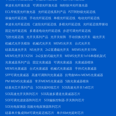
单波长光纤激光器
可调谐光纤激光器
纳秒脉冲光纤激光器
ECL窄线宽光纤激光器
光纤延迟线系列产品
PZT阿秒级光延迟线
保偏光纤延迟线
手动光纤延迟线
单模光纤延迟线
电动光纤延迟线
单波长光纤延迟线
C波段光纤延迟线
多模光纤延迟线
光纤延迟线带驱动
固定光纤延迟线
多通道电动光纤延迟线
步进可调光纤延迟线
飞秒光延迟线
光开关系列产品
光开关矩阵
手动切换光开关
磁光开关
机械式光开关模块
机械式光开关
MEMS光开关
台式光开关
硅基高速光开关
NS光开关
2x2直通磁光开关
MEMS光开关1XN
MEMS光开关1X256
2x2反射式磁光开关
MEMS光开关1x16单模机架式
光衰减器系列产品
固定光衰减器
可调光衰减器
光衰减器模块
MEMS光衰减器
台式光衰减器
机械式光衰减器
手持式光衰减器
SFP可调光衰减器
高速可调阵列光衰减器
抗弯曲Mini MEMS光衰减器
PM MEMS光衰减器
常开MEMS光衰减器
5路光衰减器模块
硅基光芯片系列产品
SOI光延时线芯片
SOI高速光开关1x8芯片
SOI高速光开关阵列芯片
SOI高速多通道光衰减器芯片
SOI可调光滤波器阵列芯片
SOI偏振控制器-开关阵列芯片
SOI光电探测器-混频光电探测器阵列芯片
硅基单片集成9bit可调光延迟线芯片
单片6bit光延时芯片