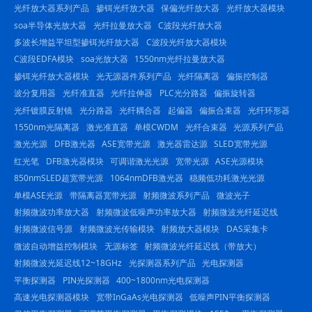
光纤放大器系列产品
掺铒光纤放大器
保偏光纤放大器
光纤放大器模块
soa半导体光放大器
光纤拉曼放大器
C波段光纤放大器
多波长增益平坦型掺铒光纤放大器
C波段光纤放大器模块
C波段EDFA模块
soa光放大器
1550nm光纤拉曼放大器
掺铒光纤放大器模块
光无源器件系列产品
光纤隔离器
偏振控制器
波分复用器
光纤准直器
光纤拉伸器
PLC光分路器
偏振旋转器
光纤镀膜反射镜
光分路器
光纤耦合器
起偏器
偏振合束器
光纤环形器
1550nm光隔离器
激光准直器
单模CWDM
光纤合束器
光源系列产品
激光光源
DFB激光器
ASE宽带光源
激光器雷达源
SLED宽带光源
红光笔
DFB激光器模块
可调谐激光光源
宽带光源
ASE光源模块
850nmSLED超宽带光源
1064nmDFB激光器
稳频低功耗激光光源
单模ASE光源
带隔离器宽带光源
射频微波系列产品
微波光子
射频微波功率放大器
射频微波低噪声功率放大器
射频微波光纤延迟线
射频微波信号源
射频微波光传输模块
射频放大器模块
DAS采集卡
微波自动增益控制模块
无源标签
射频微波光纤延迟线（带放大）
射频微波光延迟线12~18GHz
光探测器系列产品
光电探测器
平衡探测器
PIN光探测器
400~1800nm光电探测器
高速光电探测器模块
宽带InGaAs光电探测器
低噪声PIN平衡探测器