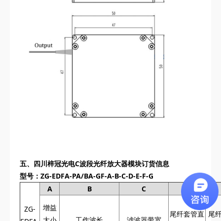
五、
四川梓冠光电
C波段光纤放大器模块订货信息
型号：ZG-EDFA-PA/BA-GF-A-B-C-D-E-F-G
A
B
C
D
E
增益
ZG-
尾纤套管直
尾
大小
工作波长
滤波器带宽