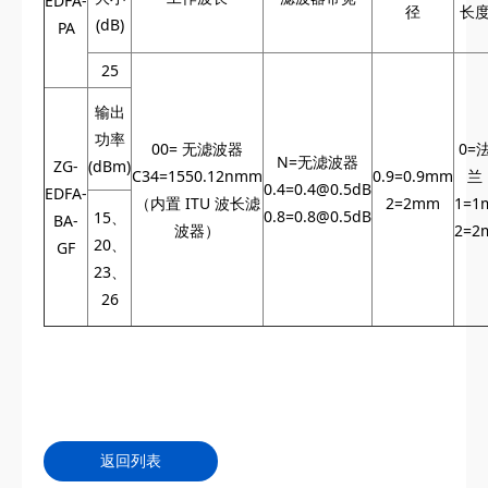
EDFA-
径
长
(dB)
PA
25
输出
功率
00= 无滤波器
0=
N=无滤波器
ZG-
(dBm)
C34=1550.12nmm
0.9=0.9mm
兰
0.4=0.4@0.5dB
EDFA-
（内置 ITU 波长滤
2=2mm
1=1
0.8=0.8@0.5dB
15、
BA-
波器）
2=2
20、
GF
23、
26
返回列表