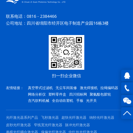
联系电话：
0816 - 2384466
公司地址：
四川省绵阳市经开区电子制造产业园16栋3楼
扫一扫企业微信
QQ在
友情链接：
真空带式过滤机
无尘车间装修
激光焊接机
拉绳编码器
网络分析仪
塑料零件盒
四川招标网
聚氨酯包胶轮
线咨
0816
含汽饮料机械
全自动吹塑机
手板
光开关
询
-
光纤激光器系列产品
飞秒激光器
超快光纤激光器
纳秒光纤激光器
23844
皮秒光纤激光器
窄线宽光纤激光器
脉冲光纤激光器
单模光纤耦合激光器
保偏光纤激光器
中红外光纤激光器