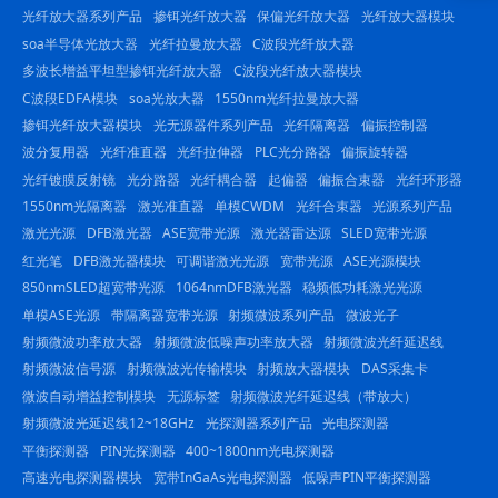
23844
光纤放大器系列产品
掺铒光纤放大器
保偏光纤放大器
光纤放大器模块
soa半导体光放大器
光纤拉曼放大器
C波段光纤放大器
多波长增益平坦型掺铒光纤放大器
C波段光纤放大器模块
C波段EDFA模块
soa光放大器
1550nm光纤拉曼放大器
掺铒光纤放大器模块
光无源器件系列产品
光纤隔离器
偏振控制器
波分复用器
光纤准直器
光纤拉伸器
PLC光分路器
偏振旋转器
光纤镀膜反射镜
光分路器
光纤耦合器
起偏器
偏振合束器
光纤环形器
1550nm光隔离器
激光准直器
单模CWDM
光纤合束器
光源系列产品
激光光源
DFB激光器
ASE宽带光源
激光器雷达源
SLED宽带光源
红光笔
DFB激光器模块
可调谐激光光源
宽带光源
ASE光源模块
850nmSLED超宽带光源
1064nmDFB激光器
稳频低功耗激光光源
单模ASE光源
带隔离器宽带光源
射频微波系列产品
微波光子
射频微波功率放大器
射频微波低噪声功率放大器
射频微波光纤延迟线
射频微波信号源
射频微波光传输模块
射频放大器模块
DAS采集卡
微波自动增益控制模块
无源标签
射频微波光纤延迟线（带放大）
射频微波光延迟线12~18GHz
光探测器系列产品
光电探测器
平衡探测器
PIN光探测器
400~1800nm光电探测器
高速光电探测器模块
宽带InGaAs光电探测器
低噪声PIN平衡探测器