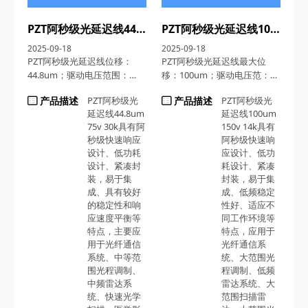
PZT阿秒级光延迟线44.8um 75v 30k
PZT阿秒级光延迟线100um 150v 14k
2025-09-18
2025-09-18
PZT阿秒级光延迟线位移：
PZT阿秒级光延迟线最大位
44.8um；驱动电压范围：
移：100um；驱动电压范：
75v；谐振频率：30KHz
150v；谐振频率：14k
产品描述
PZT阿秒级光
产品描述
PZT阿秒级光
延迟线44.8um
延迟线100um
75v 30k具有阿
150v 14k具有
秒级快速响应
阿秒级快速响
设计、低功耗
应设计、低功
设计、紧凑封
耗设计、紧凑
装，易于集
封装，易于集
成、具有较好
成、低频稳定
的稳定性和响
性好、适应不
应速度平衡等
同工作环境等
特点，主要应
特点，应用于
用于光纤通信
光纤通信系
系统、中等范
统、大范围光
围光程调制、‌
程调制、低频
中频雷达系
雷达系统、大
统、快速光学
范围扫描雷