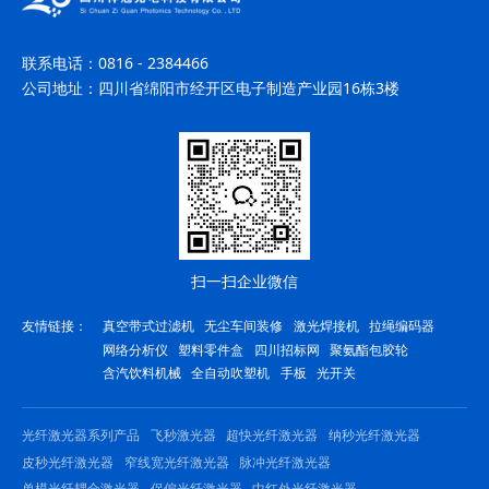
联系电话：
0816 - 2384466
公司地址：
四川省绵阳市经开区电子制造产业园16栋3楼
扫一扫企业微信
友情链接：
真空带式过滤机
无尘车间装修
激光焊接机
拉绳编码器
网络分析仪
塑料零件盒
四川招标网
聚氨酯包胶轮
含汽饮料机械
全自动吹塑机
手板
光开关
光纤激光器系列产品
飞秒激光器
超快光纤激光器
纳秒光纤激光器
皮秒光纤激光器
窄线宽光纤激光器
脉冲光纤激光器
单模光纤耦合激光器
保偏光纤激光器
中红外光纤激光器