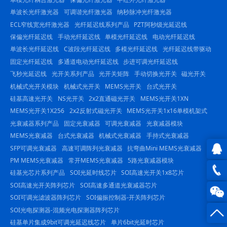
单波长光纤激光器
可调谐光纤激光器
纳秒脉冲光纤激光器
ECL窄线宽光纤激光器
光纤延迟线系列产品
PZT阿秒级光延迟线
保偏光纤延迟线
手动光纤延迟线
单模光纤延迟线
电动光纤延迟线
单波长光纤延迟线
C波段光纤延迟线
多模光纤延迟线
光纤延迟线带驱动
固定光纤延迟线
多通道电动光纤延迟线
步进可调光纤延迟线
飞秒光延迟线
光开关系列产品
光开关矩阵
手动切换光开关
磁光开关
机械式光开关模块
机械式光开关
MEMS光开关
台式光开关
硅基高速光开关
NS光开关
2x2直通磁光开关
MEMS光开关1XN
MEMS光开关1X256
2x2反射式磁光开关
MEMS光开关1x16单模机架式
光衰减器系列产品
固定光衰减器
可调光衰减器
光衰减器模块
MEMS光衰减器
台式光衰减器
机械式光衰减器
手持式光衰减器
SFP可调光衰减器
高速可调阵列光衰减器
抗弯曲Mini MEMS光衰减器
PM MEMS光衰减器
常开MEMS光衰减器
5路光衰减器模块
QQ在
硅基光芯片系列产品
SOI光延时线芯片
SOI高速光开关1x8芯片
SOI高速光开关阵列芯片
SOI高速多通道光衰减器芯片
线咨
0816
SOI可调光滤波器阵列芯片
SOI偏振控制器-开关阵列芯片
询
SOI光电探测器-混频光电探测器阵列芯片
-
硅基单片集成9bit可调光延迟线芯片
单片6bit光延时芯片