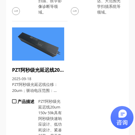
扫描、医学影
达、大范围光
像诊断‌等领
学扫描系统等
域。
领域。
PZT阿秒级光延迟线20um 150v 59k
2025-09-18
PZT阿秒级光延迟线位移：
20um；驱动电压范围​：
150v；谐振频率：59KHz；
产品描述
PZT阿秒级光
延迟线20um
150v 59k具有
阿秒级
快速响
应设计、低功
耗设计、紧凑