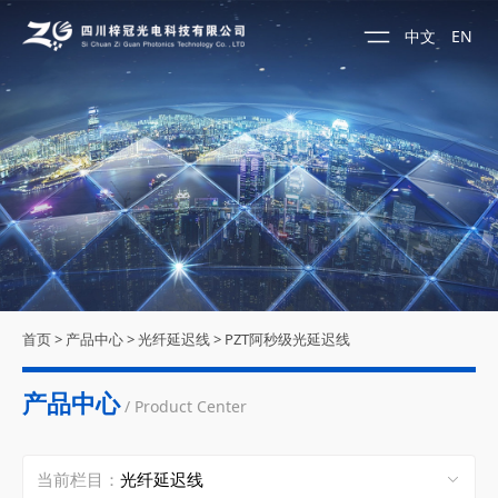
中文
EN
首页
>
产品中心
>
光纤延迟线
>
PZT阿秒级光延迟线
产品中心
/ Product Center
当前栏目：