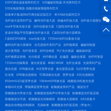
SOI可调光滤波器阵列芯片
SOI偏振控制器-开关阵列芯片
QQ在
SOI光电探测器-混频光电探测器阵列芯片
硅基单片集成9bit可调光延迟线芯片
单片6bit光延时芯片
线咨
0816
光纤放大器系列产品
掺铒光纤放大器
保偏光纤放大器
光纤放大器模块
soa半导体光放大器
光纤拉曼放大器
C波段光纤放大器
询
-
多波长增益平坦型掺铒光纤放大器
C波段光纤放大器模块
23844
C波段EDFA模块
soa光放大器
1550nm光纤拉曼放大器
掺铒光纤放大器模块
光无源器件系列产品
光纤隔离器
偏振控制器
波分复用器
光纤准直器
光纤拉伸器
PLC光分路器
偏振旋转器
光纤镀膜反射镜
光分路器
光纤耦合器
起偏器
偏振合束器
光纤环形器
1550nm光隔离器
激光准直器
单模CWDM
光纤合束器
光源系列产品
激光光源
DFB激光器
ASE宽带光源
激光器雷达源
SLED宽带光源
红光笔
DFB激光器模块
可调谐激光光源
宽带光源
ASE光源模块
850nmSLED超宽带光源
1064nmDFB激光器
稳频低功耗激光光源
单模ASE光源
带隔离器宽带光源
射频微波系列产品
微波光子
射频微波功率放大器
射频微波低噪声功率放大器
射频微波光纤延迟线
射频微波信号源
射频微波光传输模块
射频放大器模块
DAS采集卡
微波自动增益控制模块
无源标签
射频微波光纤延迟线（带放大）