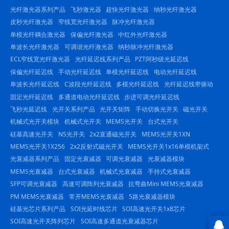
光纤激光器系列产品
飞秒激光器
超快光纤激光器
纳秒光纤激光器
皮秒光纤激光器
窄线宽光纤激光器
脉冲光纤激光器
单模光纤耦合激光器
保偏光纤激光器
中红外光纤激光器
单波长光纤激光器
可调谐光纤激光器
纳秒脉冲光纤激光器
ECL窄线宽光纤激光器
光纤延迟线系列产品
PZT阿秒级光延迟线
保偏光纤延迟线
手动光纤延迟线
单模光纤延迟线
电动光纤延迟线
单波长光纤延迟线
C波段光纤延迟线
多模光纤延迟线
光纤延迟线带驱动
固定光纤延迟线
多通道电动光纤延迟线
步进可调光纤延迟线
飞秒光延迟线
光开关系列产品
光开关矩阵
手动切换光开关
磁光开关
机械式光开关模块
机械式光开关
MEMS光开关
台式光开关
硅基高速光开关
NS光开关
2x2直通磁光开关
MEMS光开关1XN
MEMS光开关1X256
2x2反射式磁光开关
MEMS光开关1x16单模机架式
光衰减器系列产品
固定光衰减器
可调光衰减器
光衰减器模块
MEMS光衰减器
台式光衰减器
机械式光衰减器
手持式光衰减器
SFP可调光衰减器
高速可调阵列光衰减器
抗弯曲Mini MEMS光衰减器
PM MEMS光衰减器
常开MEMS光衰减器
5路光衰减器模块
硅基光芯片系列产品
SOI光延时线芯片
SOI高速光开关1x8芯片
SOI高速光开关阵列芯片
SOI高速多通道光衰减器芯片