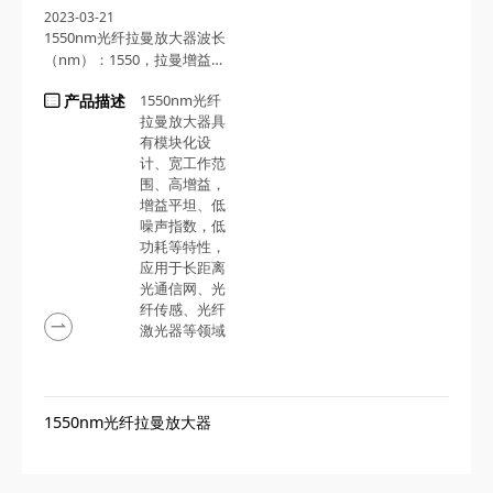
2023-03-21
1550nm光纤拉曼放大器波长
（nm）：1550，拉曼增益：
10dB，泵浦功率：
产品描述
1550nm光纤
500mW（可选）
拉曼放大器具
有模块化设
计、宽工作范
围、高增益，
增益平坦、低
噪声指数，低
功耗等特性，
应用于长距离
光通信网、光
纤传感、光纤
激光器等领域
1550nm光纤拉曼放大器