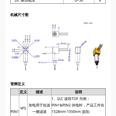
DC 驱动电压
0~50
V
机械尺寸图
管脚定义
定义
描述
说明
1、以C 波段TOF 为例：
加电用于短波
PIN1&PIN2 供电时，产品工作在
VFS
PIN1
一侧滤波
1528nm-1550nm 波段;