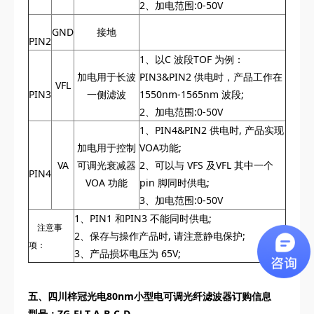
2、加电范围:0-50V
GND
接地
PIN2
1、以C 波段TOF 为例：
加电用于长波
PIN3&PIN2 供电时，产品工作在
VFL
PIN3
一侧滤波
1550nm-1565nm 波段;
2、加电范围:0-50V
1、PIN4&PIN2 供电时, 产品实现
加电用于控制
VOA功能;
VA
可调光衰减器
2、可以与 VFS 及VFL 其中一个
PIN4
VOA 功能
pin 脚同时供电;
3、加电范围:0-50V
1、PIN1 和PIN3 不能同时供电;
注意事
2、保存与操作产品时, 请注意静电保护;
项：
3、产品损坏电压为 65V;
五、
四川梓冠光电
80nm小型电可调光纤滤波器订购信息
型号：ZG-FLT-A-B-C-D