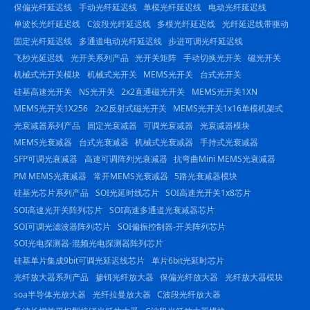
保偏光纤延迟线
手动光纤延迟线
单模光纤延迟线
电动光纤延迟线
单波长光纤延迟线
C波段光纤延迟线
多模光纤延迟线
光纤延迟线带驱动
固定光纤延迟线
多通道电动光纤延迟线
步进可调光纤延迟线
飞秒光延迟线
光开关系列产品
光开关矩阵
手动切换光开关
磁光开关
机械式光开关模块
机械式光开关
MEMS光开关
台式光开关
硅基高速光开关
NS光开关
2x2直通磁光开关
MEMS光开关1XN
MEMS光开关1X256
2x2反射式磁光开关
MEMS光开关1x16单模机架式
光衰减器系列产品
固定光衰减器
可调光衰减器
光衰减器模块
MEMS光衰减器
台式光衰减器
机械式光衰减器
手持式光衰减器
SFP可调光衰减器
高速可调阵列光衰减器
抗弯曲Mini MEMS光衰减器
PM MEMS光衰减器
常开MEMS光衰减器
5路光衰减器模块
硅基光芯片系列产品
SOI光延时线芯片
SOI高速光开关1x8芯片
SOI高速光开关阵列芯片
SOI高速多通道光衰减器芯片
SOI可调光滤波器阵列芯片
SOI偏振控制器-开关阵列芯片
SOI光电探测器-混频光电探测器阵列芯片
硅基单片集成9bit可调光延迟线芯片
单片6bit光延时芯片
光纤放大器系列产品
掺铒光纤放大器
保偏光纤放大器
光纤放大器模块
soa半导体光放大器
光纤拉曼放大器
C波段光纤放大器