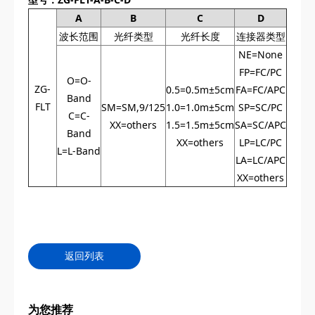
A
B
C
D
波长范围
光纤类型
光纤长度
连接器类型
NE=None
FP=FC/PC
O=O-
ZG-
0.5=0.5m±5cm
FA=FC/APC
Band
FLT
SM=SM,9/125
1.0=1.0m±5cm
SP=SC/PC
C=C-
XX=others
1.5=1.5m±5cm
SA=SC/APC
Band
XX=others
LP=LC/PC
L=L-Band
LA=LC/APC
XX=others
返回列表
为您推荐