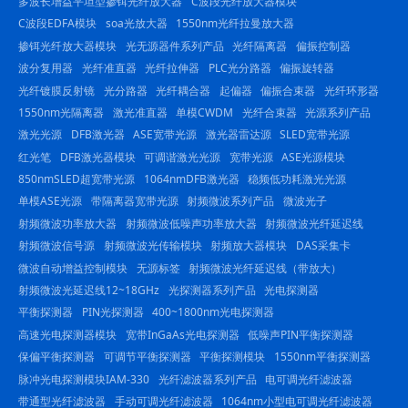
多波长增益平坦型掺铒光纤放大器
C波段光纤放大器模块
C波段EDFA模块
soa光放大器
1550nm光纤拉曼放大器
掺铒光纤放大器模块
光无源器件系列产品
光纤隔离器
偏振控制器
波分复用器
光纤准直器
光纤拉伸器
PLC光分路器
偏振旋转器
光纤镀膜反射镜
光分路器
光纤耦合器
起偏器
偏振合束器
光纤环形器
1550nm光隔离器
激光准直器
单模CWDM
光纤合束器
光源系列产品
激光光源
DFB激光器
ASE宽带光源
激光器雷达源
SLED宽带光源
红光笔
DFB激光器模块
可调谐激光光源
宽带光源
ASE光源模块
850nmSLED超宽带光源
1064nmDFB激光器
稳频低功耗激光光源
单模ASE光源
带隔离器宽带光源
射频微波系列产品
微波光子
射频微波功率放大器
射频微波低噪声功率放大器
射频微波光纤延迟线
射频微波信号源
射频微波光传输模块
射频放大器模块
DAS采集卡
微波自动增益控制模块
无源标签
射频微波光纤延迟线（带放大）
射频微波光延迟线12~18GHz
光探测器系列产品
光电探测器
平衡探测器
PIN光探测器
400~1800nm光电探测器
高速光电探测器模块
宽带InGaAs光电探测器
低噪声PIN平衡探测器
保偏平衡探测器
可调节平衡探测器
平衡探测模块
1550nm平衡探测器
脉冲光电探测模块IAM-330
光纤滤波器系列产品
电可调光纤滤波器
带通型光纤滤波器
手动可调光纤滤波器
1064nm小型电可调光纤滤波器