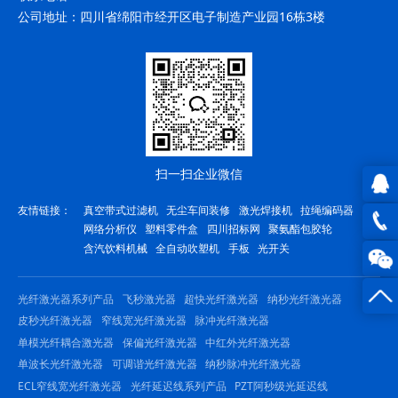
公司地址：
四川省绵阳市经开区电子制造产业园16栋3楼
扫一扫企业微信
友情链接：
真空带式过滤机
无尘车间装修
激光焊接机
拉绳编码器
QQ在
网络分析仪
塑料零件盒
四川招标网
聚氨酯包胶轮
含汽饮料机械
全自动吹塑机
手板
光开关
线咨
0816
询
-
光纤激光器系列产品
飞秒激光器
超快光纤激光器
纳秒光纤激光器
皮秒光纤激光器
窄线宽光纤激光器
脉冲光纤激光器
23844
单模光纤耦合激光器
保偏光纤激光器
中红外光纤激光器
单波长光纤激光器
可调谐光纤激光器
纳秒脉冲光纤激光器
ECL窄线宽光纤激光器
光纤延迟线系列产品
PZT阿秒级光延迟线