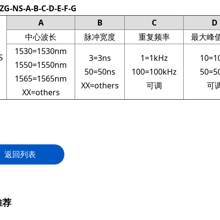
-NS-A-B-C-D-E-F-G
A
B
C
D
中心波长
脉冲宽度
重复频率
最大峰
1530=1530nm
S
3=3ns
1=1kHz
10=1
1550=1550nm
50=50ns
100=100kHz
50=5
1565=1565nm
XX=others
可调
可
XX=others
返回列表
推荐