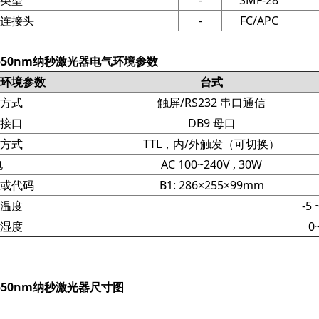
连接头
-
FC/APC
550nm纳秒激光器电气环境参数
环境参数
台式
方式
触屏/RS232 串口通信
接口
DB9 母口
方式
TTL，内/外触发（可切换）
电
AC 100~240V , 30W
或代码
B1: 286×255×99mm
温度
-5 
湿度
0
550nm纳秒激光器尺寸图