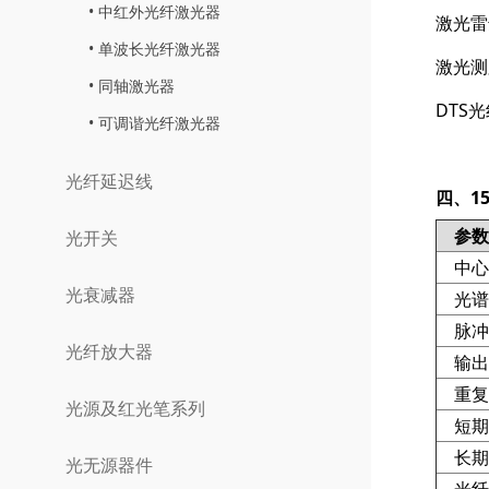
中红外光纤激光器
激光雷
单波长光纤激光器
激光测
同轴激光器
DTS
可调谐光纤激光器
光纤延迟线
四、1
参数
光开关
中心
光衰减器
光谱
脉冲
光纤放大器
输出
重复
光源及红光笔系列
短期稳
长期稳
光无源器件
光纤