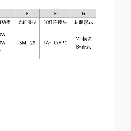
E
F
G
值功率
光纤类型
光纤连接头
封装形式
0W
M=模块
0W
SMF-28
FA=FC/APC
B=台式
调