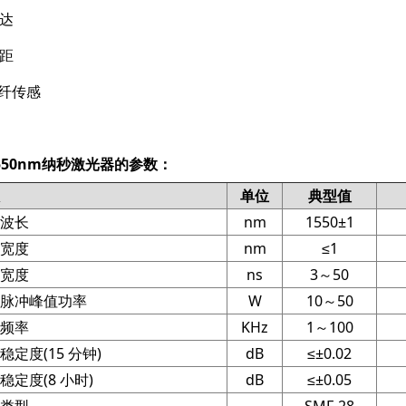
达
距
光纤传感
550nm纳秒激光器的参数：
单位
典型值
波长
nm
1550±1
宽度
nm
≤1
宽度
ns
3～50
脉冲峰值功率
W
10～50
频率
KHz
1～100
定度(15 分钟)
dB
≤±0.02
定度(8 小时)
dB
≤±0.05
类型
-
SMF-28