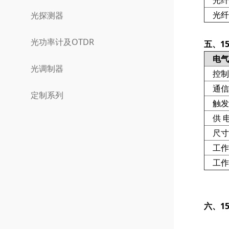
光纤
光探测器
光功率计及OTDR
五、1
电气
光调制器
控制
通信
定制系列
触发
供 
尺寸
工作
工作
六、
1