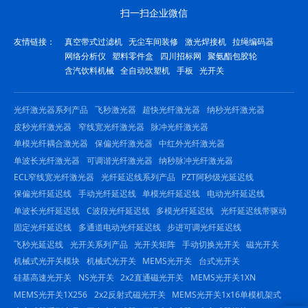
扫一扫企业微信
友情链接：
真空带式过滤机
无尘车间装修
激光焊接机
拉绳编码器
网络分析仪
塑料零件盒
四川招标网
聚氨酯包胶轮
含汽饮料机械
全自动吹塑机
手板
光开关
光纤激光器系列产品
飞秒激光器
超快光纤激光器
纳秒光纤激光器
皮秒光纤激光器
窄线宽光纤激光器
脉冲光纤激光器
单模光纤耦合激光器
保偏光纤激光器
中红外光纤激光器
单波长光纤激光器
可调谐光纤激光器
纳秒脉冲光纤激光器
ECL窄线宽光纤激光器
光纤延迟线系列产品
PZT阿秒级光延迟线
保偏光纤延迟线
手动光纤延迟线
单模光纤延迟线
电动光纤延迟线
单波长光纤延迟线
C波段光纤延迟线
多模光纤延迟线
光纤延迟线带驱动
固定光纤延迟线
多通道电动光纤延迟线
步进可调光纤延迟线
飞秒光延迟线
光开关系列产品
光开关矩阵
手动切换光开关
磁光开关
机械式光开关模块
机械式光开关
MEMS光开关
台式光开关
硅基高速光开关
NS光开关
2x2直通磁光开关
MEMS光开关1XN
MEMS光开关1X256
2x2反射式磁光开关
MEMS光开关1x16单模机架式