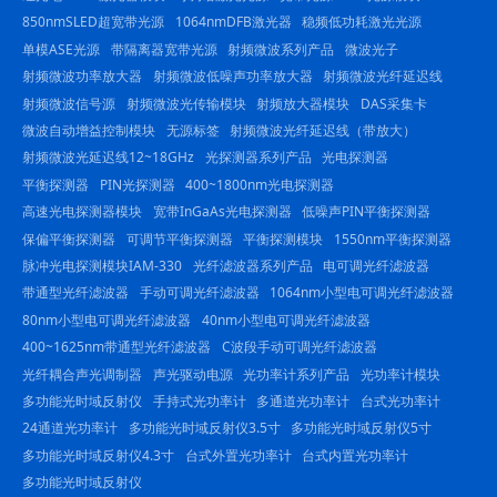
850nmSLED超宽带光源
1064nmDFB激光器
稳频低功耗激光光源
单模ASE光源
带隔离器宽带光源
射频微波系列产品
微波光子
射频微波功率放大器
射频微波低噪声功率放大器
射频微波光纤延迟线
射频微波信号源
射频微波光传输模块
射频放大器模块
DAS采集卡
微波自动增益控制模块
无源标签
射频微波光纤延迟线（带放大）
射频微波光延迟线12~18GHz
光探测器系列产品
光电探测器
平衡探测器
PIN光探测器
400~1800nm光电探测器
高速光电探测器模块
宽带InGaAs光电探测器
低噪声PIN平衡探测器
保偏平衡探测器
可调节平衡探测器
平衡探测模块
1550nm平衡探测器
脉冲光电探测模块IAM-330
光纤滤波器系列产品
电可调光纤滤波器
带通型光纤滤波器
手动可调光纤滤波器
1064nm小型电可调光纤滤波器
80nm小型电可调光纤滤波器
40nm小型电可调光纤滤波器
400~1625nm带通型光纤滤波器
C波段手动可调光纤滤波器
光纤耦合声光调制器
声光驱动电源
光功率计系列产品
光功率计模块
多功能光时域反射仪
手持式光功率计
多通道光功率计
台式光功率计
24通道光功率计
多功能光时域反射仪3.5寸
多功能光时域反射仪5寸
多功能光时域反射仪4.3寸
台式外置光功率计
台式内置光功率计
多功能光时域反射仪