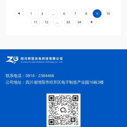
一激光器的革新价值。 一、窄线宽扫...
«
1
2
...
6
7
8
9
10
»
11
12
...
63
64
联系电话：
0816 - 2384466
公司地址：
四川省绵阳市经开区电子制造产业园16栋3楼