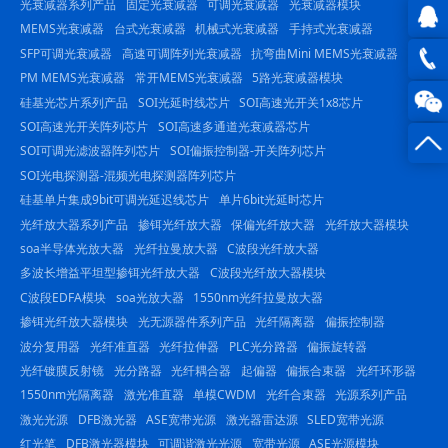
光衰减器系列产品
固定光衰减器
可调光衰减器
光衰减器模块
MEMS光衰减器
台式光衰减器
机械式光衰减器
手持式光衰减器
SFP可调光衰减器
高速可调阵列光衰减器
抗弯曲Mini MEMS光衰减器
QQ在
PM MEMS光衰减器
常开MEMS光衰减器
5路光衰减器模块
线咨
0816
硅基光芯片系列产品
SOI光延时线芯片
SOI高速光开关1x8芯片
SOI高速光开关阵列芯片
SOI高速多通道光衰减器芯片
询
-
SOI可调光滤波器阵列芯片
SOI偏振控制器-开关阵列芯片
SOI光电探测器-混频光电探测器阵列芯片
23844
硅基单片集成9bit可调光延迟线芯片
单片6bit光延时芯片
光纤放大器系列产品
掺铒光纤放大器
保偏光纤放大器
光纤放大器模块
soa半导体光放大器
光纤拉曼放大器
C波段光纤放大器
多波长增益平坦型掺铒光纤放大器
C波段光纤放大器模块
C波段EDFA模块
soa光放大器
1550nm光纤拉曼放大器
掺铒光纤放大器模块
光无源器件系列产品
光纤隔离器
偏振控制器
波分复用器
光纤准直器
光纤拉伸器
PLC光分路器
偏振旋转器
光纤镀膜反射镜
光分路器
光纤耦合器
起偏器
偏振合束器
光纤环形器
1550nm光隔离器
激光准直器
单模CWDM
光纤合束器
光源系列产品
激光光源
DFB激光器
ASE宽带光源
激光器雷达源
SLED宽带光源
红光笔
DFB激光器模块
可调谐激光光源
宽带光源
ASE光源模块