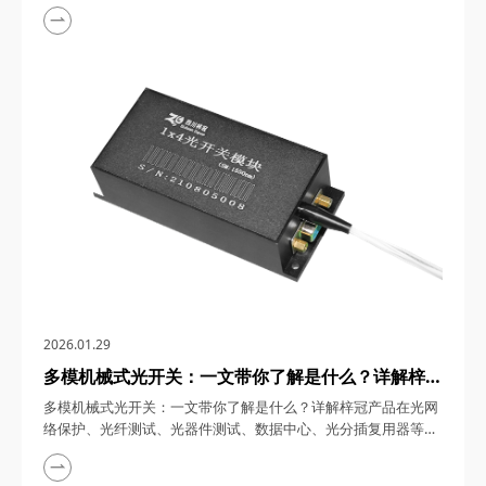
等领域的实际应用 48通道高速硅基可调光衰减器（型号：ZG-
25M16SOI-VOA-A），在5G前传网络单纤传输容量突破
48Tbps、数据中心互联距离超过80公里的今天，凭借其纳秒级
响应速度、微瓦级控制精度及全通道独立调节能力，正在重新定
义光通信功率管理的技术标准。从多通...
2026.01.29
多模机械式光开关：一文带你了解是什么？详解梓冠
产品在光网络保护、光纤测试、光器件测试、数据中
多模机械式光开关：一文带你了解是什么？详解梓冠产品在光网
心、光分插复用器等领域的实际应用
络保护、光纤测试、光器件测试、数据中心、光分插复用器等领
域的实际应用 多模机械式光开关，在5G网络流量年均增长
60%、数据中心互联需求突破10Tbps的今天，凭借其低插损、高