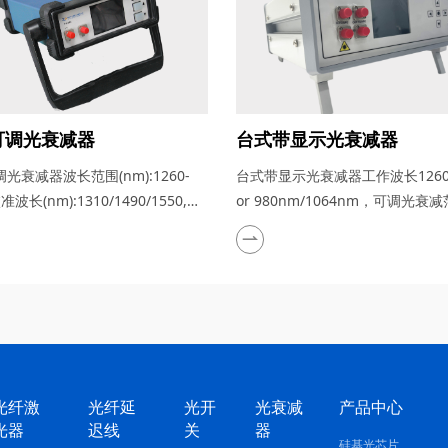
可调光衰减器
台式带显示光衰减器
光衰减器波长范围(nm):1260-
台式带显示光衰减器工作波长1260-
校准波长(nm):1310/1490/1550,可
or 980nm/1064nm，可调光衰
范围(dB):0～60
0-60dB
光纤激
光纤延
光开
光衰减
产品中心
光器
迟线
关
器
硅基光芯片