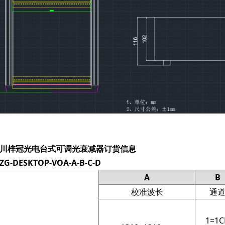
川梓冠光电
台式可调光衰减器订货信息
ZG-DESKTOP
-VOA-A-B-C-D
A
B
校准波长
通
1=1C