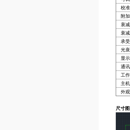
校准
附加
衰减
衰减
承受
光衰
显示
通讯
工作
主机
外观
尺寸图