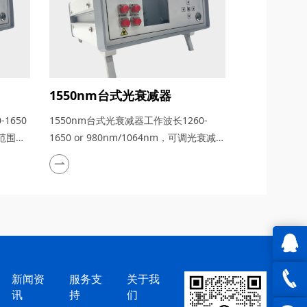
1550nm台式光衰减器
1650
1550nm台式光衰减器工作波长1260-
减范围：
1650 or 980nm/1064nm，可调光衰减
范围：0-60dB
QQ在
新闻资
服务支
关于我
讯
持
们