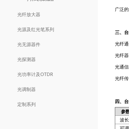
广泛的
光纤放大器
光源及红光笔系列
三、台
光纤通
光无源器件
光纤器
光探测器
光通信
光功率计及OTDR
光纤传
光调制器
四、台
定制系列
参
波长
可调