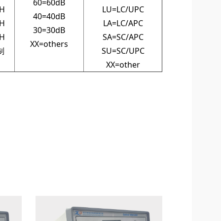
60=60dB
H
LU=LC/UPC
40=40dB
H
LA=LC/APC
30=30dB
H
SA=SC/APC
XX=others
制
SU=SC/UPC
XX=other