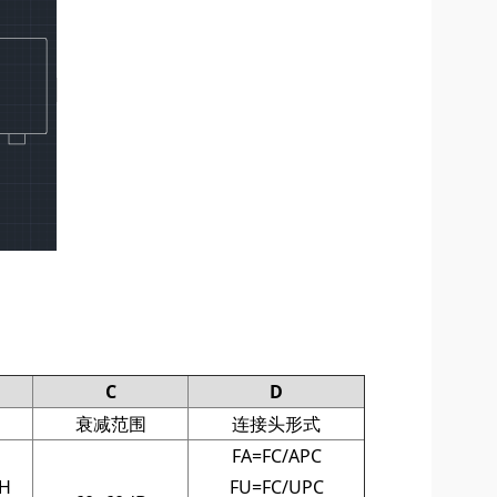
C
D
道
衰减范围
连接头形式
FA=FC/APC
H
FU=FC/UPC