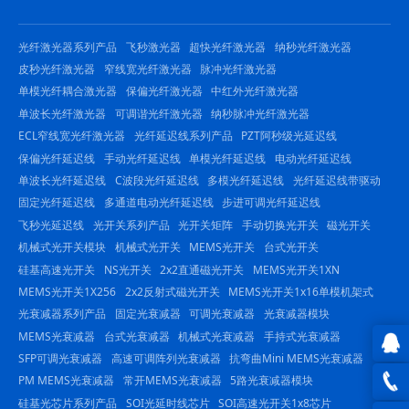
光纤激光器系列产品
飞秒激光器
超快光纤激光器
纳秒光纤激光器
皮秒光纤激光器
窄线宽光纤激光器
脉冲光纤激光器
单模光纤耦合激光器
保偏光纤激光器
中红外光纤激光器
单波长光纤激光器
可调谐光纤激光器
纳秒脉冲光纤激光器
ECL窄线宽光纤激光器
光纤延迟线系列产品
PZT阿秒级光延迟线
保偏光纤延迟线
手动光纤延迟线
单模光纤延迟线
电动光纤延迟线
单波长光纤延迟线
C波段光纤延迟线
多模光纤延迟线
光纤延迟线带驱动
固定光纤延迟线
多通道电动光纤延迟线
步进可调光纤延迟线
飞秒光延迟线
光开关系列产品
光开关矩阵
手动切换光开关
磁光开关
机械式光开关模块
机械式光开关
MEMS光开关
台式光开关
硅基高速光开关
NS光开关
2x2直通磁光开关
MEMS光开关1XN
MEMS光开关1X256
2x2反射式磁光开关
MEMS光开关1x16单模机架式
光衰减器系列产品
固定光衰减器
可调光衰减器
光衰减器模块
MEMS光衰减器
台式光衰减器
机械式光衰减器
手持式光衰减器
SFP可调光衰减器
高速可调阵列光衰减器
抗弯曲Mini MEMS光衰减器
QQ在
PM MEMS光衰减器
常开MEMS光衰减器
5路光衰减器模块
硅基光芯片系列产品
SOI光延时线芯片
SOI高速光开关1x8芯片