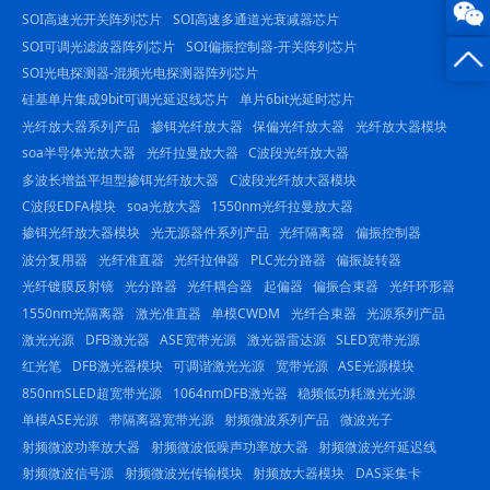
线咨
0816
SOI高速光开关阵列芯片
SOI高速多通道光衰减器芯片
SOI可调光滤波器阵列芯片
SOI偏振控制器-开关阵列芯片
询
-
SOI光电探测器-混频光电探测器阵列芯片
23844
硅基单片集成9bit可调光延迟线芯片
单片6bit光延时芯片
光纤放大器系列产品
掺铒光纤放大器
保偏光纤放大器
光纤放大器模块
soa半导体光放大器
光纤拉曼放大器
C波段光纤放大器
多波长增益平坦型掺铒光纤放大器
C波段光纤放大器模块
C波段EDFA模块
soa光放大器
1550nm光纤拉曼放大器
掺铒光纤放大器模块
光无源器件系列产品
光纤隔离器
偏振控制器
波分复用器
光纤准直器
光纤拉伸器
PLC光分路器
偏振旋转器
光纤镀膜反射镜
光分路器
光纤耦合器
起偏器
偏振合束器
光纤环形器
1550nm光隔离器
激光准直器
单模CWDM
光纤合束器
光源系列产品
激光光源
DFB激光器
ASE宽带光源
激光器雷达源
SLED宽带光源
红光笔
DFB激光器模块
可调谐激光光源
宽带光源
ASE光源模块
850nmSLED超宽带光源
1064nmDFB激光器
稳频低功耗激光光源
单模ASE光源
带隔离器宽带光源
射频微波系列产品
微波光子
射频微波功率放大器
射频微波低噪声功率放大器
射频微波光纤延迟线
射频微波信号源
射频微波光传输模块
射频放大器模块
DAS采集卡