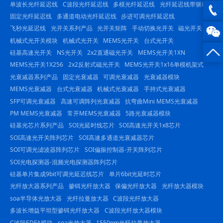
单波长光纤延迟线
C波段光纤延迟线
多模光纤延迟线
光纤延迟线带驱动
QQ在
固定光纤延迟线
多通道电动光纤延迟线
步进可调光纤延迟线
飞秒光延迟线
光开关系列产品
光开关矩阵
手动切换光开关
磁光开关
线咨
0816
机械式光开关模块
机械式光开关
MEMS光开关
台式光开关
询
-
硅基高速光开关
NS光开关
2x2直通磁光开关
MEMS光开关1XN
MEMS光开关1X256
2x2反射式磁光开关
MEMS光开关1x16单模机架式
23844
光衰减器系列产品
固定光衰减器
可调光衰减器
光衰减器模块
MEMS光衰减器
台式光衰减器
机械式光衰减器
手持式光衰减器
SFP可调光衰减器
高速可调阵列光衰减器
抗弯曲Mini MEMS光衰减器
PM MEMS光衰减器
常开MEMS光衰减器
5路光衰减器模块
硅基光芯片系列产品
SOI光延时线芯片
SOI高速光开关1x8芯片
SOI高速光开关阵列芯片
SOI高速多通道光衰减器芯片
SOI可调光滤波器阵列芯片
SOI偏振控制器-开关阵列芯片
SOI光电探测器-混频光电探测器阵列芯片
硅基单片集成9bit可调光延迟线芯片
单片6bit光延时芯片
光纤放大器系列产品
掺铒光纤放大器
保偏光纤放大器
光纤放大器模块
soa半导体光放大器
光纤拉曼放大器
C波段光纤放大器
多波长增益平坦型掺铒光纤放大器
C波段光纤放大器模块
C波段EDFA模块
soa光放大器
1550nm光纤拉曼放大器