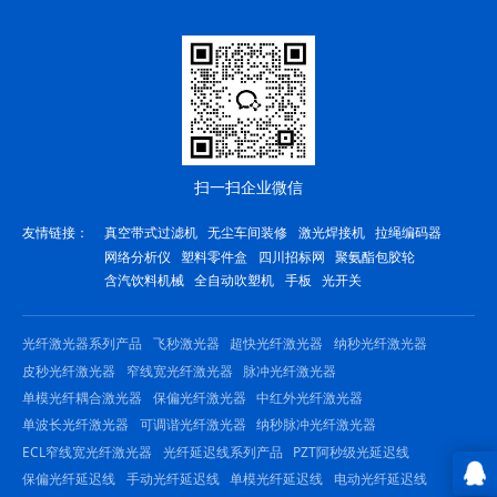
扫一扫企业微信
友情链接：
真空带式过滤机
无尘车间装修
激光焊接机
拉绳编码器
网络分析仪
塑料零件盒
四川招标网
聚氨酯包胶轮
含汽饮料机械
全自动吹塑机
手板
光开关
光纤激光器系列产品
飞秒激光器
超快光纤激光器
纳秒光纤激光器
皮秒光纤激光器
窄线宽光纤激光器
脉冲光纤激光器
单模光纤耦合激光器
保偏光纤激光器
中红外光纤激光器
单波长光纤激光器
可调谐光纤激光器
纳秒脉冲光纤激光器
ECL窄线宽光纤激光器
光纤延迟线系列产品
PZT阿秒级光延迟线
保偏光纤延迟线
手动光纤延迟线
单模光纤延迟线
电动光纤延迟线