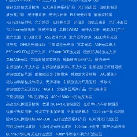
掺铒光纤放大器模块
光无源器件系列产品
光纤隔离器
偏振控制器
波分复用器
光纤准直器
光纤拉伸器
PLC光分路器
偏振旋转器
光纤镀膜反射镜
光分路器
光纤耦合器
起偏器
偏振合束器
光纤环形器
1550nm光隔离器
激光准直器
单模CWDM
光纤合束器
光源系列产品
激光光源
DFB激光器
ASE宽带光源
激光器雷达源
SLED宽带光源
红光笔
DFB激光器模块
可调谐激光光源
宽带光源
ASE光源模块
850nmSLED超宽带光源
1064nmDFB激光器
稳频低功耗激光光源
单模ASE光源
带隔离器宽带光源
射频微波系列产品
微波光子
射频微波功率放大器
射频微波低噪声功率放大器
射频微波光纤延迟线
射频微波信号源
射频微波光传输模块
射频放大器模块
DAS采集卡
微波自动增益控制模块
无源标签
射频微波光纤延迟线（带放大）
射频微波光延迟线12~18GHz
光探测器系列产品
光电探测器
平衡探测器
PIN光探测器
400~1800nm光电探测器
高速光电探测器模块
宽带InGaAs光电探测器
低噪声PIN平衡探测器
保偏平衡探测器
可调节平衡探测器
平衡探测模块
1550nm平衡探测器
脉冲光电探测模块IAM-330
光纤滤波器系列产品
电可调光纤滤波器
带通型光纤滤波器
手动可调光纤滤波器
1064nm小型电可调光纤滤波器
80nm小型电可调光纤滤波器
40nm小型电可调光纤滤波器