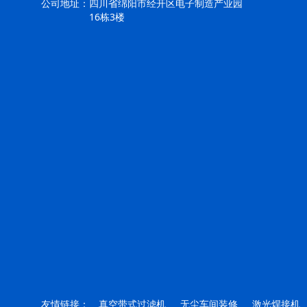
公司地址：
四川省绵阳市经开区电子制造产业园
16栋3楼
友情链接：
真空带式过滤机
无尘车间装修
激光焊接机