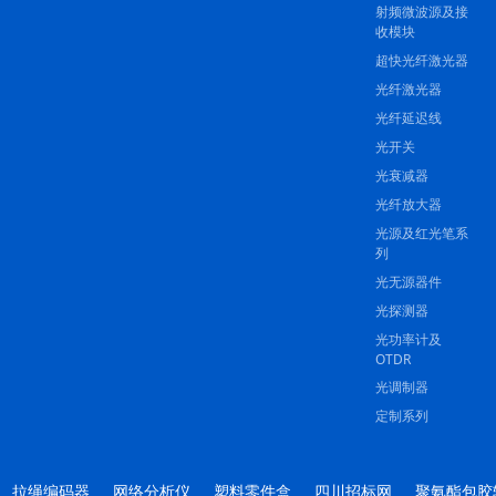
射频微波源及接
收模块
超快光纤激光器
光纤激光器
光纤延迟线
光开关
光衰减器
光纤放大器
光源及红光笔系
列
光无源器件
光探测器
光功率计及
OTDR
光调制器
定制系列
拉绳编码器
网络分析仪
塑料零件盒
四川招标网
聚氨酯包胶