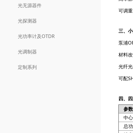
光无源器件
可调重
光探测器
三、小
光功率计及OTDR
泵浦O
光调制器
材料改
光纤光
定制系列
可配S
四、
四
参数
中心
总功