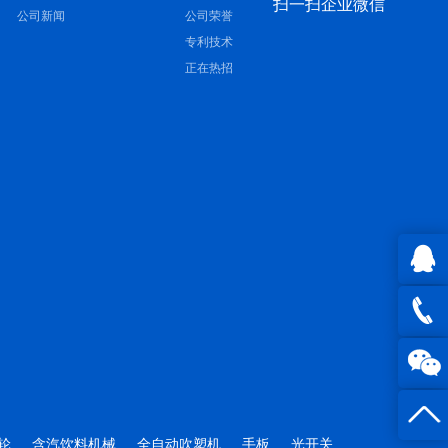
扫一扫企业微信
公司新闻
公司荣誉
专利技术
正在热招
QQ在
线咨询
0816 -
23844
轮
含汽饮料机械
全自动吹塑机
手板
光开关