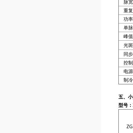
脉宽
重复
功率
单脉
峰值
光斑
同步
控制
电源
制冷
五、小
型号：ZG
ZG