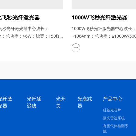
化飞秒光纤激光器
1000W飞秒光纤激光器
飞秒光纤激光器中心波长：
1000W飞秒光纤激光器中心波长
nm；总功率：>6W；脉宽：150fs-
~1064nm；总功率：≥1000W/5
宽：~500fs
光纤激
光纤延
光开
光衰减
产品中心
光器
迟线
关
器
硅基光芯片
激光雷达系统
有害气体检测系
统