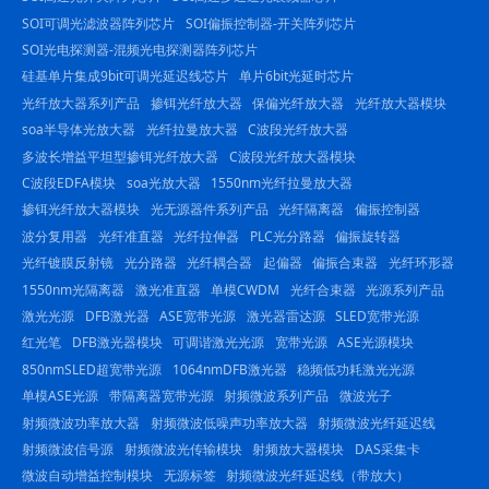
SOI可调光滤波器阵列芯片
SOI偏振控制器-开关阵列芯片
SOI光电探测器-混频光电探测器阵列芯片
硅基单片集成9bit可调光延迟线芯片
单片6bit光延时芯片
光纤放大器系列产品
掺铒光纤放大器
保偏光纤放大器
光纤放大器模块
soa半导体光放大器
光纤拉曼放大器
C波段光纤放大器
多波长增益平坦型掺铒光纤放大器
C波段光纤放大器模块
C波段EDFA模块
soa光放大器
1550nm光纤拉曼放大器
掺铒光纤放大器模块
光无源器件系列产品
光纤隔离器
偏振控制器
波分复用器
光纤准直器
光纤拉伸器
PLC光分路器
偏振旋转器
光纤镀膜反射镜
光分路器
光纤耦合器
起偏器
偏振合束器
光纤环形器
1550nm光隔离器
激光准直器
单模CWDM
光纤合束器
光源系列产品
激光光源
DFB激光器
ASE宽带光源
激光器雷达源
SLED宽带光源
红光笔
DFB激光器模块
可调谐激光光源
宽带光源
ASE光源模块
850nmSLED超宽带光源
1064nmDFB激光器
稳频低功耗激光光源
单模ASE光源
带隔离器宽带光源
射频微波系列产品
微波光子
射频微波功率放大器
射频微波低噪声功率放大器
射频微波光纤延迟线
射频微波信号源
射频微波光传输模块
射频放大器模块
DAS采集卡
微波自动增益控制模块
无源标签
射频微波光纤延迟线（带放大）