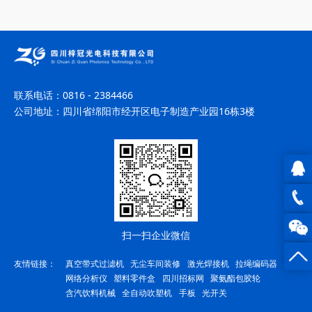
联系电话：
0816 - 2384466
公司地址：
四川省绵阳市经开区电子制造产业园16栋3楼
QQ在
线咨
0816
扫一扫企业微信
询
-
友情链接：
真空带式过滤机
无尘车间装修
激光焊接机
拉绳编码器
网络分析仪
塑料零件盒
四川招标网
聚氨酯包胶轮
23844
含汽饮料机械
全自动吹塑机
手板
光开关