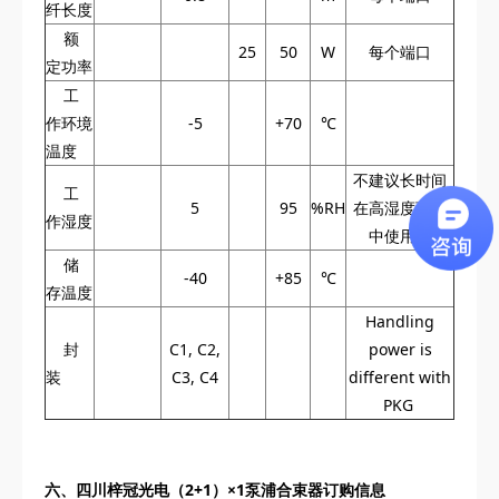
纤长度
额
25
50
W
每个端口
定功率
工
作环境
-5
+70
℃
温度
不建议长时间
工
5
95
%RH
在高湿度环境
作湿度
中使用。
储
-40
+85
℃
存温度
Handling
封
C1, C2,
power is
装
C3, C4
different with
PKG
六、
四川梓冠光电
（2+1）×1泵浦合束器订购信息