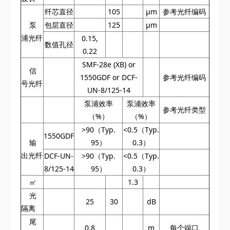
纤芯直径
105
µm
参考光纤编码
泵
包层直径
125
µm
浦光纤
0.15,
数值孔径
0.22
SMF-28e (XB) or
信
1550GDF or DCF-
参考光纤编码
号光纤
UN-8/125-14
泵浦效率
泵浦效率
参考光纤类型
（%）
（%）
>90（Typ.
<0.5（Typ.
1550GDF
输
95）
0.3）
出光纤
DCF-UN-
>90（Typ.
<0.5（Typ.
8/125-14
95）
0.3）
㎡
1.3
光
25
30
dB
隔离
尾
0.8
m
每个端口