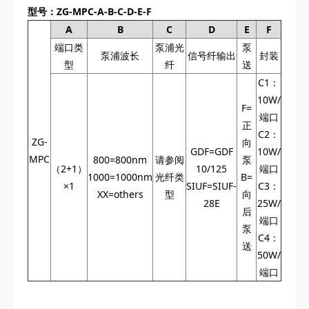
型号：ZG-MPC-A-B-C-D-E-F
A
B
C
D
E
F
端口类
泵浦光
泵
泵浦波长
信号纤输出
封装
型
纤
送
C1：
10W/
F=
端口
正
C2：
ZG-
向
GDF=GDF
10W/
MPC
800=800nm
请参阅
泵
（2+1）
10/125
端口
1000=1000nm
光纤类
B=
×1
SIUF=SIUF-
C3：
XX=others
型
向
28E
25W/
后
端口
泵
C4：
送
50W/
端口