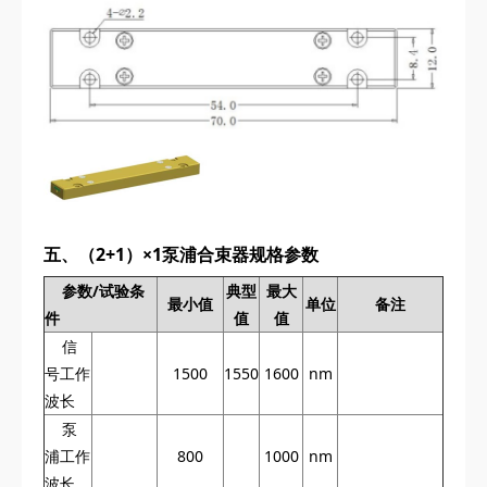
五、（2+1）×1泵浦合束器规格参数
参数/试验条
典型
最大
最小值
单位
备注
件
值
值
信
号工作
1500
1550
1600
nm
波长
泵
浦工作
800
1000
nm
波长