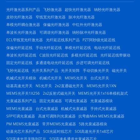
光纤激光器系列产品
飞秒激光器
超快光纤激光器
纳秒光纤激光器
皮秒光纤激光器
窄线宽光纤激光器
脉冲光纤激光器
单模光纤耦合激光器
保偏光纤激光器
中红外光纤激光器
单波长光纤激光器
可调谐光纤激光器
纳秒脉冲光纤激光器
ECL窄线宽光纤激光器
光纤延迟线系列产品
PZT阿秒级光延迟线
保偏光纤延迟线
手动光纤延迟线
单模光纤延迟线
电动光纤延迟线
单波长光纤延迟线
C波段光纤延迟线
多模光纤延迟线
光纤延迟线带驱动
固定光纤延迟线
多通道电动光纤延迟线
步进可调光纤延迟线
飞秒光延迟线
光开关系列产品
光开关矩阵
手动切换光开关
磁光开关
机械式光开关模块
机械式光开关
MEMS光开关
台式光开关
硅基高速光开关
NS光开关
2x2直通磁光开关
MEMS光开关1XN
MEMS光开关1X256
2x2反射式磁光开关
MEMS光开关1x16单模机架式
光衰减器系列产品
固定光衰减器
可调光衰减器
光衰减器模块
MEMS光衰减器
台式光衰减器
机械式光衰减器
手持式光衰减器
SFP可调光衰减器
高速可调阵列光衰减器
抗弯曲Mini MEMS光衰减器
PM MEMS光衰减器
常开MEMS光衰减器
5路光衰减器模块
硅基光芯片系列产品
SOI光延时线芯片
SOI高速光开关1x8芯片
SOI高速光开关阵列芯片
SOI高速多通道光衰减器芯片