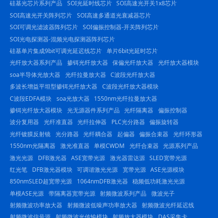
硅基光芯片系列产品
SOI光延时线芯片
SOI高速光开关1x8芯片
SOI高速光开关阵列芯片
SOI高速多通道光衰减器芯片
SOI可调光滤波器阵列芯片
SOI偏振控制器-开关阵列芯片
SOI光电探测器-混频光电探测器阵列芯片
硅基单片集成9bit可调光延迟线芯片
单片6bit光延时芯片
光纤放大器系列产品
掺铒光纤放大器
保偏光纤放大器
光纤放大器模块
soa半导体光放大器
光纤拉曼放大器
C波段光纤放大器
多波长增益平坦型掺铒光纤放大器
C波段光纤放大器模块
C波段EDFA模块
soa光放大器
1550nm光纤拉曼放大器
掺铒光纤放大器模块
光无源器件系列产品
光纤隔离器
偏振控制器
波分复用器
光纤准直器
光纤拉伸器
PLC光分路器
偏振旋转器
光纤镀膜反射镜
光分路器
光纤耦合器
起偏器
偏振合束器
光纤环形器
1550nm光隔离器
激光准直器
单模CWDM
光纤合束器
光源系列产品
激光光源
DFB激光器
ASE宽带光源
激光器雷达源
SLED宽带光源
红光笔
DFB激光器模块
可调谐激光光源
宽带光源
ASE光源模块
850nmSLED超宽带光源
1064nmDFB激光器
稳频低功耗激光光源
单模ASE光源
带隔离器宽带光源
射频微波系列产品
微波光子
射频微波功率放大器
射频微波低噪声功率放大器
射频微波光纤延迟线
射频微波信号源
射频微波光传输模块
射频放大器模块
DAS采集卡