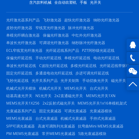
含汽饮料机械
全自动吹塑机
手板
光开关
光纤激光器系列产品
飞秒激光器
超快光纤激光器
纳秒光纤激光器
皮秒光纤激光器
窄线宽光纤激光器
脉冲光纤激光器
单模光纤耦合激光器
保偏光纤激光器
中红外光纤激光器
单波长光纤激光器
可调谐光纤激光器
纳秒脉冲光纤激光器
ECL窄线宽光纤激光器
光纤延迟线系列产品
PZT阿秒级光延迟线
QQ在
保偏光纤延迟线
手动光纤延迟线
单模光纤延迟线
电动光纤延迟线
单波长光纤延迟线
C波段光纤延迟线
多模光纤延迟线
光纤延迟线带驱动
线咨
0816
固定光纤延迟线
多通道电动光纤延迟线
步进可调光纤延迟线
飞秒光延迟线
光开关系列产品
光开关矩阵
手动切换光开关
磁光开关
询
-
机械式光开关模块
机械式光开关
MEMS光开关
台式光开关
23844
硅基高速光开关
NS光开关
2x2直通磁光开关
MEMS光开关1XN
MEMS光开关1X256
2x2反射式磁光开关
MEMS光开关1x16单模机架式
光衰减器系列产品
固定光衰减器
可调光衰减器
光衰减器模块
MEMS光衰减器
台式光衰减器
机械式光衰减器
手持式光衰减器
SFP可调光衰减器
高速可调阵列光衰减器
抗弯曲Mini MEMS光衰减器
PM MEMS光衰减器
常开MEMS光衰减器
5路光衰减器模块