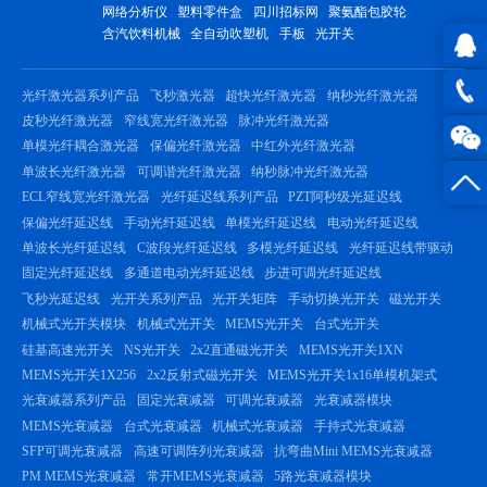
网络分析仪
塑料零件盒
四川招标网
聚氨酯包胶轮
含汽饮料机械
全自动吹塑机
手板
光开关
QQ在
光纤激光器系列产品
飞秒激光器
超快光纤激光器
纳秒光纤激光器
皮秒光纤激光器
窄线宽光纤激光器
脉冲光纤激光器
线咨
0816 -
单模光纤耦合激光器
保偏光纤激光器
中红外光纤激光器
单波长光纤激光器
可调谐光纤激光器
纳秒脉冲光纤激光器
询
23844
ECL窄线宽光纤激光器
光纤延迟线系列产品
PZT阿秒级光延迟线
保偏光纤延迟线
手动光纤延迟线
单模光纤延迟线
电动光纤延迟线
单波长光纤延迟线
C波段光纤延迟线
多模光纤延迟线
光纤延迟线带驱动
固定光纤延迟线
多通道电动光纤延迟线
步进可调光纤延迟线
飞秒光延迟线
光开关系列产品
光开关矩阵
手动切换光开关
磁光开关
机械式光开关模块
机械式光开关
MEMS光开关
台式光开关
硅基高速光开关
NS光开关
2x2直通磁光开关
MEMS光开关1XN
MEMS光开关1X256
2x2反射式磁光开关
MEMS光开关1x16单模机架式
光衰减器系列产品
固定光衰减器
可调光衰减器
光衰减器模块
MEMS光衰减器
台式光衰减器
机械式光衰减器
手持式光衰减器
SFP可调光衰减器
高速可调阵列光衰减器
抗弯曲Mini MEMS光衰减器
PM MEMS光衰减器
常开MEMS光衰减器
5路光衰减器模块