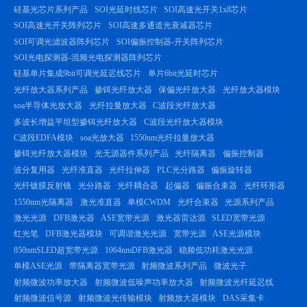
硅基光芯片系列产品
SOI光延时线芯片
SOI高速光开关1x8芯片
SOI高速光开关阵列芯片
SOI高速多通道光衰减器芯片
SOI可调光滤波器阵列芯片
SOI偏振控制器-开关阵列芯片
SOI光电探测器-混频光电探测器阵列芯片
硅基单片集成9bit可调光延迟线芯片
单片6bit光延时芯片
光纤放大器系列产品
掺铒光纤放大器
保偏光纤放大器
光纤放大器模块
soa半导体光放大器
光纤拉曼放大器
C波段光纤放大器
多波长增益平坦型掺铒光纤放大器
C波段光纤放大器模块
C波段EDFA模块
soa光放大器
1550nm光纤拉曼放大器
掺铒光纤放大器模块
光无源器件系列产品
光纤隔离器
偏振控制器
波分复用器
光纤准直器
光纤拉伸器
PLC光分路器
偏振旋转器
光纤镀膜反射镜
光分路器
光纤耦合器
起偏器
偏振合束器
光纤环形器
1550nm光隔离器
激光准直器
单模CWDM
光纤合束器
光源系列产品
激光光源
DFB激光器
ASE宽带光源
激光器雷达源
SLED宽带光源
红光笔
DFB激光器模块
可调谐激光光源
宽带光源
ASE光源模块
850nmSLED超宽带光源
1064nmDFB激光器
稳频低功耗激光光源
单模ASE光源
带隔离器宽带光源
射频微波系列产品
微波光子
射频微波功率放大器
射频微波低噪声功率放大器
射频微波光纤延迟线
射频微波信号源
射频微波光传输模块
射频放大器模块
DAS采集卡