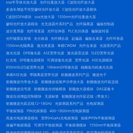
soa半导体光放大器
光纤拉曼放大器
C波段光纤放大器
多波长增益平坦型掺铒光纤放大器
C波段光纤放大器模块
C波段EDFA模块
soa光放大器
1550nm光纤拉曼放大器
掺铒光纤放大器模块
光无源器件系列产品
光纤隔离器
偏振控制器
波分复用器
光纤准直器
光纤拉伸器
PLC光分路器
偏振旋转器
光纤镀膜反射镜
光分路器
光纤耦合器
起偏器
偏振合束器
光纤环形器
1550nm光隔离器
激光准直器
单模CWDM
光纤合束器
光源系列产品
激光光源
DFB激光器
ASE宽带光源
激光器雷达源
SLED宽带光源
红光笔
DFB激光器模块
可调谐激光光源
宽带光源
ASE光源模块
850nmSLED超宽带光源
1064nmDFB激光器
稳频低功耗激光光源
单模ASE光源
带隔离器宽带光源
射频微波系列产品
微波光子
射频微波功率放大器
射频微波低噪声功率放大器
射频微波光纤延迟线
射频微波信号源
射频微波光传输模块
射频放大器模块
DAS采集卡
微波自动增益控制模块
无源标签
射频微波光纤延迟线（带放大）
射频微波光延迟线12~18GHz
光探测器系列产品
光电探测器
平衡探测器
PIN光探测器
400~1800nm光电探测器
高速光电探测器模块
宽带InGaAs光电探测器
低噪声PIN平衡探测器
保偏平衡探测器
可调节平衡探测器
平衡探测模块
1550nm平衡探测器
脉冲光电探测模块IAM-330
光纤滤波器系列产品
电可调光纤滤波器