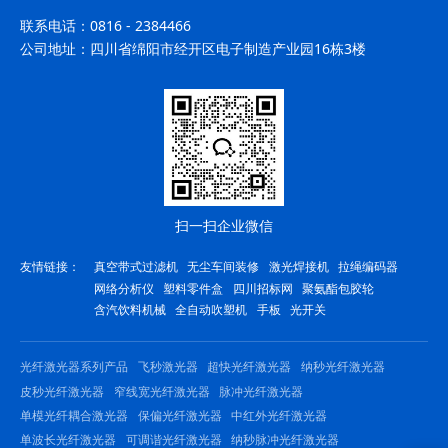
联系电话：
0816 - 2384466
公司地址：
四川省绵阳市经开区电子制造产业园16栋3楼
扫一扫企业微信
友情链接：
真空带式过滤机
无尘车间装修
激光焊接机
拉绳编码器
网络分析仪
塑料零件盒
四川招标网
聚氨酯包胶轮
含汽饮料机械
全自动吹塑机
手板
光开关
光纤激光器系列产品
飞秒激光器
超快光纤激光器
纳秒光纤激光器
皮秒光纤激光器
窄线宽光纤激光器
脉冲光纤激光器
单模光纤耦合激光器
保偏光纤激光器
中红外光纤激光器
单波长光纤激光器
可调谐光纤激光器
纳秒脉冲光纤激光器