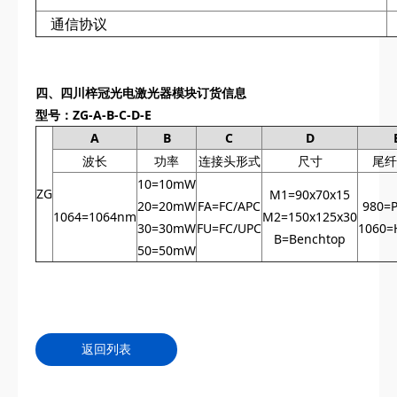
通信协议
四、
四川梓冠光电
激光器模块订货信息
型号：ZG‌‌-A-B-C-D-E
A
B
C
D
波长
功率
连接头形式
尺寸
尾纤
10=10mW
ZG
M1=90x70x15
20=20mW
FA=FC/APC
980=
1064=1064nm
M2=150x125x30
30=30mW
FU=FC/UPC
1060=
B=Benchtop
50=50mW
返回列表