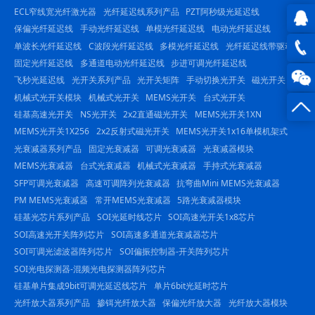
ECL窄线宽光纤激光器
光纤延迟线系列产品
PZT阿秒级光延迟线
保偏光纤延迟线
手动光纤延迟线
单模光纤延迟线
电动光纤延迟线
QQ在
单波长光纤延迟线
C波段光纤延迟线
多模光纤延迟线
光纤延迟线带驱动
固定光纤延迟线
多通道电动光纤延迟线
步进可调光纤延迟线
线咨
0816
飞秒光延迟线
光开关系列产品
光开关矩阵
手动切换光开关
磁光开关
机械式光开关模块
机械式光开关
MEMS光开关
台式光开关
询
-
硅基高速光开关
NS光开关
2x2直通磁光开关
MEMS光开关1XN
23844
MEMS光开关1X256
2x2反射式磁光开关
MEMS光开关1x16单模机架式
光衰减器系列产品
固定光衰减器
可调光衰减器
光衰减器模块
MEMS光衰减器
台式光衰减器
机械式光衰减器
手持式光衰减器
SFP可调光衰减器
高速可调阵列光衰减器
抗弯曲Mini MEMS光衰减器
PM MEMS光衰减器
常开MEMS光衰减器
5路光衰减器模块
硅基光芯片系列产品
SOI光延时线芯片
SOI高速光开关1x8芯片
SOI高速光开关阵列芯片
SOI高速多通道光衰减器芯片
SOI可调光滤波器阵列芯片
SOI偏振控制器-开关阵列芯片
SOI光电探测器-混频光电探测器阵列芯片
硅基单片集成9bit可调光延迟线芯片
单片6bit光延时芯片
光纤放大器系列产品
掺铒光纤放大器
保偏光纤放大器
光纤放大器模块