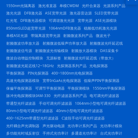
1550nm光隔离器
激光准直器
单模CWDM
光纤合束器
光源系列产品
23844
激光光源
DFB激光器
ASE宽带光源
激光器雷达源
SLED宽带光源
红光笔
DFB激光器模块
可调谐激光光源
宽带光源
ASE光源模块
850nmSLED超宽带光源
1064nmDFB激光器
稳频低功耗激光光源
单模ASE光源
带隔离器宽带光源
射频微波系列产品
微波光子
射频微波功率放大器
射频微波低噪声功率放大器
射频微波光纤延迟线
射频微波信号源
射频微波光传输模块
射频放大器模块
DAS采集卡
微波自动增益控制模块
无源标签
射频微波光纤延迟线（带放大）
射频微波光延迟线12~18GHz
光探测器系列产品
光电探测器
平衡探测器
PIN光探测器
400~1800nm光电探测器
高速光电探测器模块
宽带InGaAs光电探测器
低噪声PIN平衡探测器
保偏平衡探测器
可调节平衡探测器
平衡探测模块
1550nm平衡探测器
脉冲光电探测模块IAM-330
光纤滤波器系列产品
电可调光纤滤波器
带通型光纤滤波器
手动可调光纤滤波器
1064nm小型电可调光纤滤波器
80nm小型电可调光纤滤波器
40nm小型电可调光纤滤波器
400~1625nm带通型光纤滤波器
C波段手动可调光纤滤波器
光纤耦合声光调制器
声光驱动电源
光功率计系列产品
光功率计模块
多功能光时域反射仪
手持式光功率计
多通道光功率计
台式光功率计