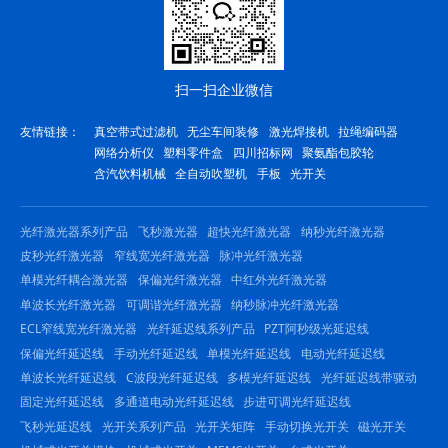
扫一扫企业微信
友情链接：
真空带式过滤机
无尘车间装修
激光焊接机
拉绳编码器
网络分析仪
塑料零件盒
四川招标网
聚氨酯包胶轮
含汽饮料机械
全自动吹塑机
手板
光开关
光纤激光器系列产品
飞秒激光器
超快光纤激光器
纳秒光纤激光器
皮秒光纤激光器
窄线宽光纤激光器
脉冲光纤激光器
单模光纤耦合激光器
保偏光纤激光器
中红外光纤激光器
单波长光纤激光器
可调谐光纤激光器
纳秒脉冲光纤激光器
ECL窄线宽光纤激光器
光纤延迟线系列产品
PZT阿秒级光延迟线
保偏光纤延迟线
手动光纤延迟线
单模光纤延迟线
电动光纤延迟线
单波长光纤延迟线
C波段光纤延迟线
多模光纤延迟线
光纤延迟线带驱动
固定光纤延迟线
多通道电动光纤延迟线
步进可调光纤延迟线
飞秒光延迟线
光开关系列产品
光开关矩阵
手动切换光开关
磁光开关