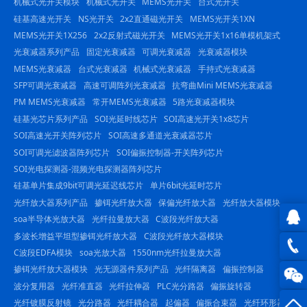
机械式光开关模块
机械式光开关
MEMS光开关
台式光开关
硅基高速光开关
NS光开关
2x2直通磁光开关
MEMS光开关1XN
MEMS光开关1X256
2x2反射式磁光开关
MEMS光开关1x16单模机架式
光衰减器系列产品
固定光衰减器
可调光衰减器
光衰减器模块
MEMS光衰减器
台式光衰减器
机械式光衰减器
手持式光衰减器
SFP可调光衰减器
高速可调阵列光衰减器
抗弯曲Mini MEMS光衰减器
PM MEMS光衰减器
常开MEMS光衰减器
5路光衰减器模块
硅基光芯片系列产品
SOI光延时线芯片
SOI高速光开关1x8芯片
SOI高速光开关阵列芯片
SOI高速多通道光衰减器芯片
SOI可调光滤波器阵列芯片
SOI偏振控制器-开关阵列芯片
SOI光电探测器-混频光电探测器阵列芯片
硅基单片集成9bit可调光延迟线芯片
单片6bit光延时芯片
光纤放大器系列产品
掺铒光纤放大器
保偏光纤放大器
光纤放大器模块
soa半导体光放大器
光纤拉曼放大器
C波段光纤放大器
多波长增益平坦型掺铒光纤放大器
C波段光纤放大器模块
QQ在
C波段EDFA模块
soa光放大器
1550nm光纤拉曼放大器
掺铒光纤放大器模块
光无源器件系列产品
光纤隔离器
偏振控制器
线咨
0816
波分复用器
光纤准直器
光纤拉伸器
PLC光分路器
偏振旋转器
询
-
光纤镀膜反射镜
光分路器
光纤耦合器
起偏器
偏振合束器
光纤环形器