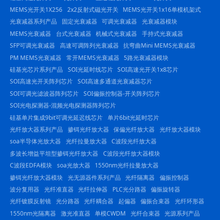
MEMS光开关1X256
2x2反射式磁光开关
MEMS光开关1x16单模机架式
光衰减器系列产品
固定光衰减器
可调光衰减器
光衰减器模块
MEMS光衰减器
台式光衰减器
机械式光衰减器
手持式光衰减器
SFP可调光衰减器
高速可调阵列光衰减器
抗弯曲Mini MEMS光衰减器
PM MEMS光衰减器
常开MEMS光衰减器
5路光衰减器模块
硅基光芯片系列产品
SOI光延时线芯片
SOI高速光开关1x8芯片
SOI高速光开关阵列芯片
SOI高速多通道光衰减器芯片
SOI可调光滤波器阵列芯片
SOI偏振控制器-开关阵列芯片
SOI光电探测器-混频光电探测器阵列芯片
硅基单片集成9bit可调光延迟线芯片
单片6bit光延时芯片
光纤放大器系列产品
掺铒光纤放大器
保偏光纤放大器
光纤放大器模块
soa半导体光放大器
光纤拉曼放大器
C波段光纤放大器
多波长增益平坦型掺铒光纤放大器
C波段光纤放大器模块
C波段EDFA模块
soa光放大器
1550nm光纤拉曼放大器
掺铒光纤放大器模块
光无源器件系列产品
光纤隔离器
偏振控制器
波分复用器
光纤准直器
光纤拉伸器
PLC光分路器
偏振旋转器
光纤镀膜反射镜
光分路器
光纤耦合器
起偏器
偏振合束器
光纤环形器
1550nm光隔离器
激光准直器
单模CWDM
光纤合束器
光源系列产品