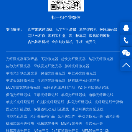
扫一扫企业微信
友情链接：
真空带式过滤机
无尘车间装修
激光焊接机
拉绳编码器
网络分析仪
塑料零件盒
四川招标网
聚氨酯包胶轮
QQ在
含汽饮料机械
全自动吹塑机
手板
光开关
线咨
0816
光纤激光器系列产品
飞秒激光器
超快光纤激光器
纳秒光纤激光器
询
-
皮秒光纤激光器
窄线宽光纤激光器
脉冲光纤激光器
单模光纤耦合激光器
保偏光纤激光器
中红外光纤激光器
23844
单波长光纤激光器
可调谐光纤激光器
纳秒脉冲光纤激光器
ECL窄线宽光纤激光器
光纤延迟线系列产品
PZT阿秒级光延迟线
保偏光纤延迟线
手动光纤延迟线
单模光纤延迟线
电动光纤延迟线
单波长光纤延迟线
C波段光纤延迟线
多模光纤延迟线
光纤延迟线带驱动
固定光纤延迟线
多通道电动光纤延迟线
步进可调光纤延迟线
飞秒光延迟线
光开关系列产品
光开关矩阵
手动切换光开关
磁光开关
机械式光开关模块
机械式光开关
MEMS光开关
台式光开关
硅基高速光开关
NS光开关
2x2直通磁光开关
MEMS光开关1XN