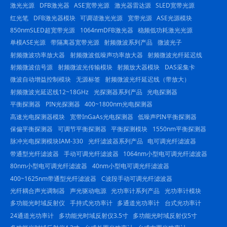
激光光源
DFB激光器
ASE宽带光源
激光器雷达源
SLED宽带光源
红光笔
DFB激光器模块
可调谐激光光源
宽带光源
ASE光源模块
850nmSLED超宽带光源
1064nmDFB激光器
稳频低功耗激光光源
单模ASE光源
带隔离器宽带光源
射频微波系列产品
微波光子
射频微波功率放大器
射频微波低噪声功率放大器
射频微波光纤延迟线
射频微波信号源
射频微波光传输模块
射频放大器模块
DAS采集卡
微波自动增益控制模块
无源标签
射频微波光纤延迟线（带放大）
射频微波光延迟线12~18GHz
光探测器系列产品
光电探测器
平衡探测器
PIN光探测器
400~1800nm光电探测器
高速光电探测器模块
宽带InGaAs光电探测器
低噪声PIN平衡探测器
保偏平衡探测器
可调节平衡探测器
平衡探测模块
1550nm平衡探测器
脉冲光电探测模块IAM-330
光纤滤波器系列产品
电可调光纤滤波器
带通型光纤滤波器
手动可调光纤滤波器
1064nm小型电可调光纤滤波器
80nm小型电可调光纤滤波器
40nm小型电可调光纤滤波器
400~1625nm带通型光纤滤波器
C波段手动可调光纤滤波器
光纤耦合声光调制器
声光驱动电源
光功率计系列产品
光功率计模块
多功能光时域反射仪
手持式光功率计
多通道光功率计
台式光功率计
24通道光功率计
多功能光时域反射仪3.5寸
多功能光时域反射仪5寸