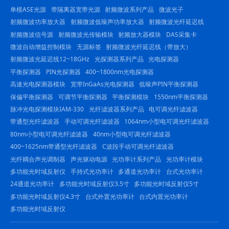
单模ASE光源
带隔离器宽带光源
射频微波系列产品
微波光子
射频微波功率放大器
射频微波低噪声功率放大器
射频微波光纤延迟线
射频微波信号源
射频微波光传输模块
射频放大器模块
DAS采集卡
微波自动增益控制模块
无源标签
射频微波光纤延迟线（带放大）
射频微波光延迟线12~18GHz
光探测器系列产品
光电探测器
平衡探测器
PIN光探测器
400~1800nm光电探测器
高速光电探测器模块
宽带InGaAs光电探测器
低噪声PIN平衡探测器
保偏平衡探测器
可调节平衡探测器
平衡探测模块
1550nm平衡探测器
脉冲光电探测模块IAM-330
光纤滤波器系列产品
电可调光纤滤波器
带通型光纤滤波器
手动可调光纤滤波器
1064nm小型电可调光纤滤波器
80nm小型电可调光纤滤波器
40nm小型电可调光纤滤波器
400~1625nm带通型光纤滤波器
C波段手动可调光纤滤波器
光纤耦合声光调制器
声光驱动电源
光功率计系列产品
光功率计模块
多功能光时域反射仪
手持式光功率计
多通道光功率计
台式光功率计
24通道光功率计
多功能光时域反射仪3.5寸
多功能光时域反射仪5寸
多功能光时域反射仪4.3寸
台式外置光功率计
台式内置光功率计
多功能光时域反射仪