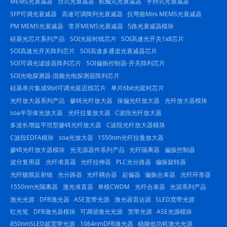
MEMS光衰减器
台式光衰减器
机械式光衰减器
手持式光衰减器
SFP可调光衰减器
高速可调阵列光衰减器
抗弯曲Mini MEMS光衰减器
PM MEMS光衰减器
常开MEMS光衰减器
5路光衰减器模块
硅基光芯片系列产品
SOI光延时线芯片
SOI高速光开关1x8芯片
SOI高速光开关阵列芯片
SOI高速多通道光衰减器芯片
SOI可调光滤波器阵列芯片
SOI偏振控制器-开关阵列芯片
SOI光电探测器-混频光电探测器阵列芯片
硅基单片集成9bit可调光延迟线芯片
单片6bit光延时芯片
光纤放大器系列产品
掺铒光纤放大器
保偏光纤放大器
光纤放大器模块
soa半导体光放大器
光纤拉曼放大器
C波段光纤放大器
多波长增益平坦型掺铒光纤放大器
C波段光纤放大器模块
C波段EDFA模块
soa光放大器
1550nm光纤拉曼放大器
掺铒光纤放大器模块
光无源器件系列产品
光纤隔离器
偏振控制器
波分复用器
光纤准直器
光纤拉伸器
PLC光分路器
偏振旋转器
光纤镀膜反射镜
光分路器
光纤耦合器
起偏器
偏振合束器
光纤环形器
1550nm光隔离器
激光准直器
单模CWDM
光纤合束器
光源系列产品
激光光源
DFB激光器
ASE宽带光源
激光器雷达源
SLED宽带光源
红光笔
DFB激光器模块
可调谐激光光源
宽带光源
ASE光源模块
850nmSLED超宽带光源
1064nmDFB激光器
稳频低功耗激光光源