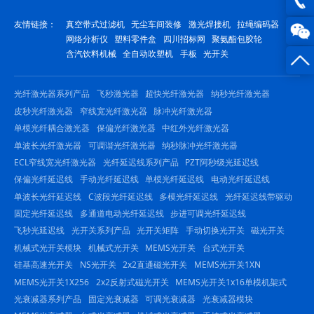
友情链接：
真空带式过滤机
无尘车间装修
激光焊接机
拉绳编码器
线咨
0816
网络分析仪
塑料零件盒
四川招标网
聚氨酯包胶轮
含汽饮料机械
全自动吹塑机
手板
光开关
询
-
23844
光纤激光器系列产品
飞秒激光器
超快光纤激光器
纳秒光纤激光器
皮秒光纤激光器
窄线宽光纤激光器
脉冲光纤激光器
单模光纤耦合激光器
保偏光纤激光器
中红外光纤激光器
单波长光纤激光器
可调谐光纤激光器
纳秒脉冲光纤激光器
ECL窄线宽光纤激光器
光纤延迟线系列产品
PZT阿秒级光延迟线
保偏光纤延迟线
手动光纤延迟线
单模光纤延迟线
电动光纤延迟线
单波长光纤延迟线
C波段光纤延迟线
多模光纤延迟线
光纤延迟线带驱动
固定光纤延迟线
多通道电动光纤延迟线
步进可调光纤延迟线
飞秒光延迟线
光开关系列产品
光开关矩阵
手动切换光开关
磁光开关
机械式光开关模块
机械式光开关
MEMS光开关
台式光开关
硅基高速光开关
NS光开关
2x2直通磁光开关
MEMS光开关1XN
MEMS光开关1X256
2x2反射式磁光开关
MEMS光开关1x16单模机架式
光衰减器系列产品
固定光衰减器
可调光衰减器
光衰减器模块