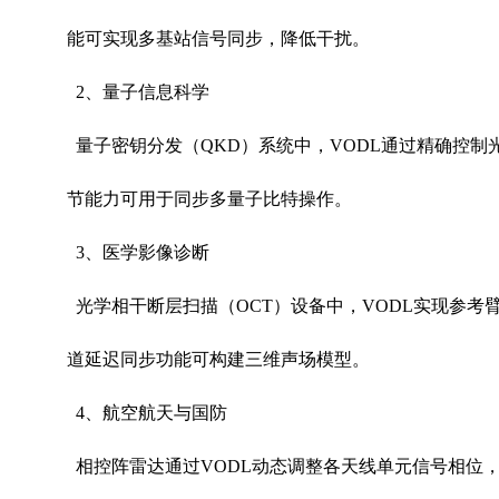
能可实现多基站信号同步，降低干扰。
2
、量子信息科学
量子密钥分发（
QKD
）系统中，
VODL
通过精确控制
节能力可用于同步多量子比特操作。
3
、医学影像诊断
光学相干断层扫描（
OCT
）设备中，
VODL
实现参考
道延迟同步功能可构建三维声场模型。
4
、航空航天与国防
相控阵雷达通过
VODL
动态调整各天线单元信号相位