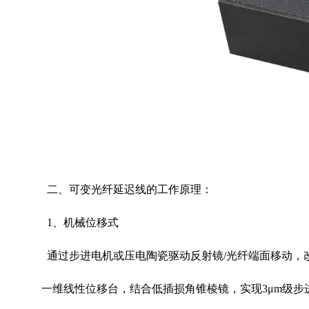
二、可变光纤延迟线的工作原理：
1
、机械位移式
通过步进电机或压电陶瓷驱动反射镜
/
光纤端面移动，
一维线性位移台，结合低插损角锥棱镜，实现
3
μ
m
级步