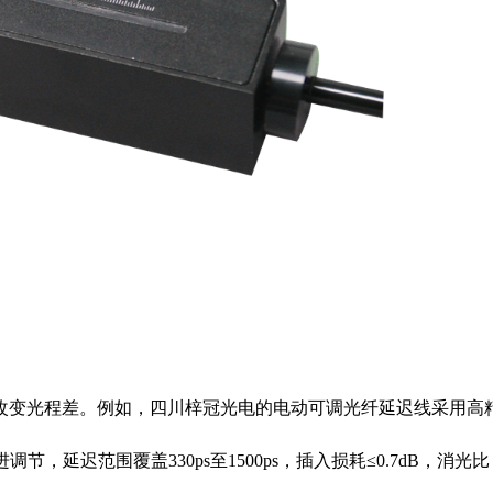
改变光程差。例如，四川梓冠光电的电动可调光纤延迟线采用高
进调节，延迟范围覆盖
330ps
至
1500ps
，插入损耗≤
0.7dB
，消光比