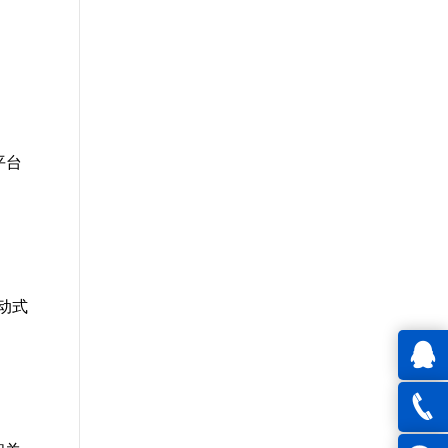
平台
动式
QQ在