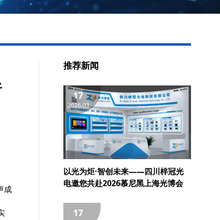
推荐新闻
析
17
2026.03
以光为炬·智创未来——四川梓冠光
电邀您共赴2026慕尼黑上海光博会
声成
17
实