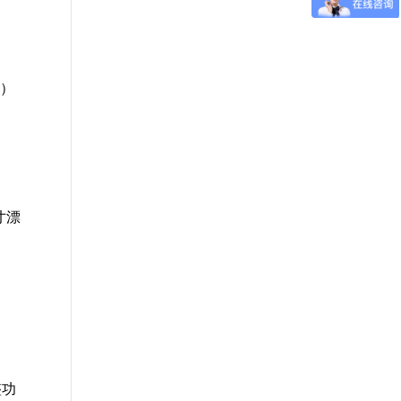
）
寸漂
整功