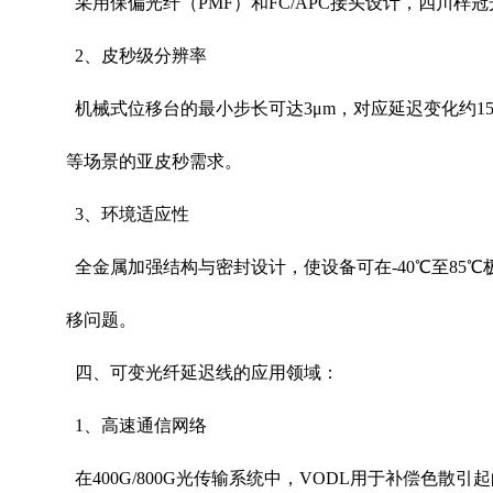
采用保偏光纤（
PMF
）和
FC/APC
接头设计，四川梓冠
2
、皮秒级分辨率
机械式位移台的最小步长可达
3
μ
m
，对应延迟变化约
15
等场景的亚皮秒需求。
3
、环境适应性
全金属加强结构与密封设计，使设备可在
-40
℃至
85
℃
移问题。
四、可变光纤延迟线的应用领域：
1
、高速通信网络
在
400G/800G
光传输系统中，
VODL
用于补偿色散引起