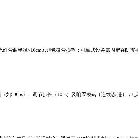
光纤弯曲半径
>10cm
以避免微弯损耗；机械式设备需固定在防震
值（如
500ps
）、调节步长（
10ps
）及响应模式（连续
/
步进）；电