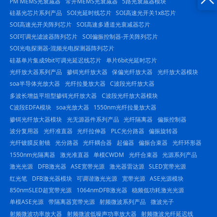
PM MEMS光衰减器
常开MEMS光衰减器
5路光衰减器模块
硅基光芯片系列产品
SOI光延时线芯片
SOI高速光开关1x8芯片
23844
SOI高速光开关阵列芯片
SOI高速多通道光衰减器芯片
SOI可调光滤波器阵列芯片
SOI偏振控制器-开关阵列芯片
SOI光电探测器-混频光电探测器阵列芯片
硅基单片集成9bit可调光延迟线芯片
单片6bit光延时芯片
光纤放大器系列产品
掺铒光纤放大器
保偏光纤放大器
光纤放大器模块
soa半导体光放大器
光纤拉曼放大器
C波段光纤放大器
多波长增益平坦型掺铒光纤放大器
C波段光纤放大器模块
C波段EDFA模块
soa光放大器
1550nm光纤拉曼放大器
掺铒光纤放大器模块
光无源器件系列产品
光纤隔离器
偏振控制器
波分复用器
光纤准直器
光纤拉伸器
PLC光分路器
偏振旋转器
光纤镀膜反射镜
光分路器
光纤耦合器
起偏器
偏振合束器
光纤环形器
1550nm光隔离器
激光准直器
单模CWDM
光纤合束器
光源系列产品
激光光源
DFB激光器
ASE宽带光源
激光器雷达源
SLED宽带光源
红光笔
DFB激光器模块
可调谐激光光源
宽带光源
ASE光源模块
850nmSLED超宽带光源
1064nmDFB激光器
稳频低功耗激光光源
单模ASE光源
带隔离器宽带光源
射频微波系列产品
微波光子
射频微波功率放大器
射频微波低噪声功率放大器
射频微波光纤延迟线