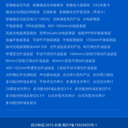
射频微波信号源
射频微波光传输模块
射频放大器模块
DAS采集卡
微波自动增益控制模块
无源标签
射频微波光纤延迟线（带放大）
射频微波光延迟线12~18GHz
光探测器系列产品
光电探测器
平衡探测器
PIN光探测器
400~1800nm光电探测器
高速光电探测器模块
宽带InGaAs光电探测器
低噪声PIN平衡探测器
保偏平衡探测器
可调节平衡探测器
平衡探测模块
1550nm平衡探测器
脉冲光电探测模块IAM-330
光纤滤波器系列产品
电可调光纤滤波器
带通型光纤滤波器
手动可调光纤滤波器
1064nm小型电可调光纤滤波器
80nm小型电可调光纤滤波器
40nm小型电可调光纤滤波器
400~1625nm带通型光纤滤波器
C波段手动可调光纤滤波器
光纤耦合声光调制器
声光驱动电源
光功率计系列产品
光功率计模块
多功能光时域反射仪
手持式光功率计
多通道光功率计
台式光功率计
24通道光功率计
多功能光时域反射仪3.5寸
多功能光时域反射仪5寸
多功能光时域反射仪4.3寸
台式外置光功率计
台式内置光功率计
多功能光时域反射仪
四川梓冠 2015-长期 蜀ICP备15029435号-1