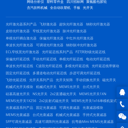
网络分析仪
塑料零件盒
四川招标网
聚氨酯包胶轮
含汽饮料机械
全自动吹塑机
手板
光开关
光纤激光器系列产品
飞秒激光器
超快光纤激光器
纳秒光纤激光器
皮秒光纤激光器
窄线宽光纤激光器
脉冲光纤激光器
单模光纤耦合激光器
保偏光纤激光器
中红外光纤激光器
单波长光纤激光器
可调谐光纤激光器
纳秒脉冲光纤激光器
ECL窄线宽光纤激光器
光纤延迟线系列产品
PZT阿秒级光延迟线
保偏光纤延迟线
手动光纤延迟线
单模光纤延迟线
电动光纤延迟线
单波长光纤延迟线
C波段光纤延迟线
多模光纤延迟线
光纤延迟线带驱动
固定光纤延迟线
多通道电动光纤延迟线
步进可调光纤延迟线
飞秒光延迟线
光开关系列产品
光开关矩阵
手动切换光开关
磁光开关
机械式光开关模块
机械式光开关
MEMS光开关
台式光开关
硅基高速光开关
NS光开关
2x2直通磁光开关
MEMS光开关1XN
MEMS光开关1X256
2x2反射式磁光开关
MEMS光开关1x16单模机架式
QQ在
光衰减器系列产品
固定光衰减器
可调光衰减器
光衰减器模块
MEMS光衰减器
台式光衰减器
机械式光衰减器
手持式光衰减器
线咨
0816
SFP可调光衰减器
高速可调阵列光衰减器
抗弯曲Mini MEMS光衰减器
询
-