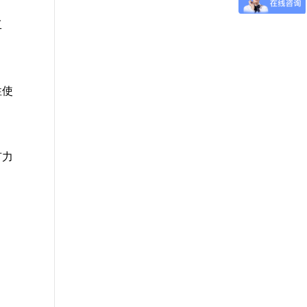
工
性使
有力