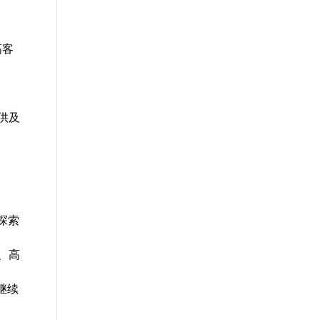
。
高客
供及
探索
、高
继续