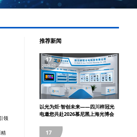
推荐新闻
17
2026.03
以光为炬·智创未来——四川梓冠光
电邀您共赴2026慕尼黑上海光博会
引领
17
而精