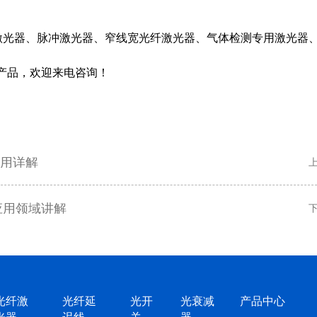
激光器
脉冲激光器
窄线宽光纤激光器
气体检测专用激光器
、
、
、
产品，欢迎来电咨询！
用详解
应用领域讲解
光纤激
光纤延
光开
光衰减
产品中心
光器
迟线
关
器