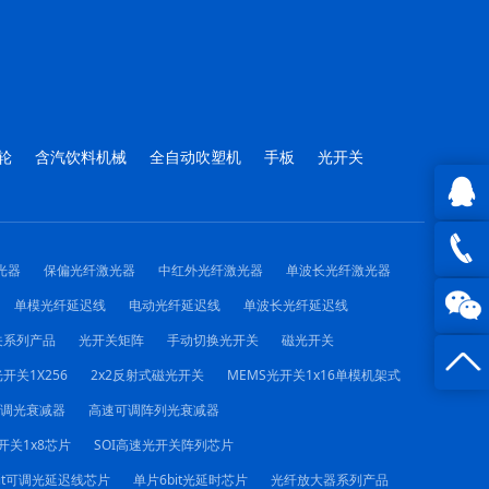
轮
含汽饮料机械
全自动吹塑机
手板
光开关
QQ在
光器
保偏光纤激光器
中红外光纤激光器
单波长光纤激光器
线咨询
0816 -
单模光纤延迟线
电动光纤延迟线
单波长光纤延迟线
关系列产品
光开关矩阵
手动切换光开关
磁光开关
23844
开关1X256
2x2反射式磁光开关
MEMS光开关1x16单模机架式
可调光衰减器
高速可调阵列光衰减器
开关1x8芯片
SOI高速光开关阵列芯片
it可调光延迟线芯片
单片6bit光延时芯片
光纤放大器系列产品