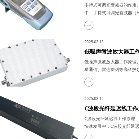
手持式可调光衰减器的作用
中，手持式可调光衰减器（Handhel
位精准的调控大师，以其卓
行保驾护航。作为深耕光通
减器的重要性，本文将详细介
2025.02.13
低噪声微波放大器工
低噪声微波放大器工作原理
星通信、雷达探测等高科技
能的关键。作为这一领域的
和广泛的应用前景，成为了
义、结构、特点及应用领域
2025.02.12
文末介绍四川梓冠光电在低噪.
C波段光纤延迟线工
C波段光纤延迟线工作原理
快速发展中，C波段光纤延
域，成为了众多科研与生产