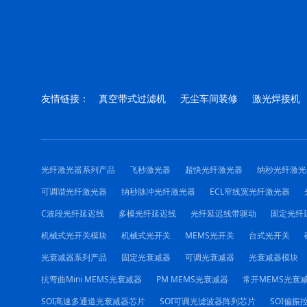
友情链接：
真空带式过滤机
无尘车间装修
激光焊接机
光纤激光器系列产品
飞秒激光器
超快光纤激光器
纳秒光纤激光
可调谐光纤激光器
纳秒脉冲光纤激光器
ECL窄线宽光纤激光器
C波段光纤延迟线
多模光纤延迟线
光纤延迟线带驱动
固定光纤
机械式光开关模块
机械式光开关
MEMS光开关
台式光开关
光衰减器系列产品
固定光衰减器
可调光衰减器
光衰减器模块
抗弯曲Mini MEMS光衰减器
PM MEMS光衰减器
常开MEMS光衰
SOI高速多通道光衰减器芯片
SOI可调光滤波器阵列芯片
SOI偏振