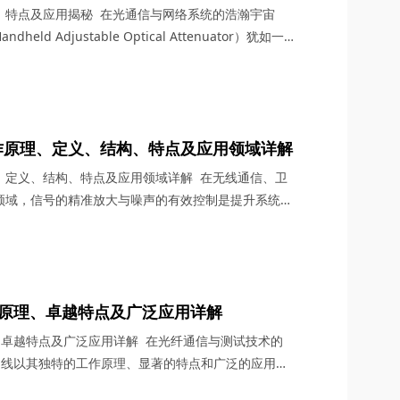
、特点及应用揭秘 在光通信与网络系统的浩瀚宇宙
d Adjustable Optical Attenuator）犹如一
越的功能和广泛的应用领域，为光纤通信系统的稳定运
信领域的生产厂家，四川梓冠光电深知手持式可调光衰
绍其作用、特点及应用领域，带领大家一窥这...
作原理、定义、结构、特点及应用领域详解
、定义、结构、特点及应用领域详解 在无线通信、卫
领域，信号的精准放大与噪声的有效控制是提升系统性
核心组件，低噪声微波放大器（LNA）以其卓越的性能
众多高科技企业的首选。本文将从工作原理、功率、定
等多个维度，深入剖析低噪声微波放大器的魅力，并在
..
作原理、卓越特点及广泛应用详解
、卓越特点及广泛应用详解 在光纤通信与测试技术的
迟线以其独特的工作原理、显著的特点和广泛的应用领
领域不可或缺的关键器件。作为专注于光纤通信器件研