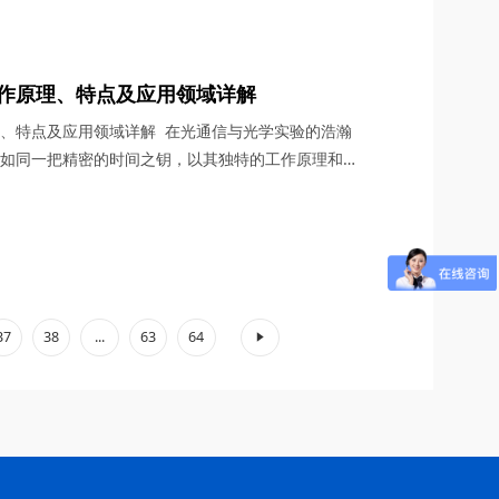
梓冠光电在此为您深入剖析C波段光纤延迟线的奥秘，
定制服务。 一、C波段光纤延迟线的工作原理 C波
工作原理、特点及应用领域详解
理、特点及应用领域详解 在光通信与光学实验的浩瀚
线如同一把精密的时间之钥，以其独特的工作原理和卓
程师及众多行业提供了前所未有的时间控制手段。作为
四川梓冠光电深知8通道电动光延迟线的重要性，并致
为客户提供最优质的产品和服务。本文将带您深入了解
...
37
38
...
63
64
»