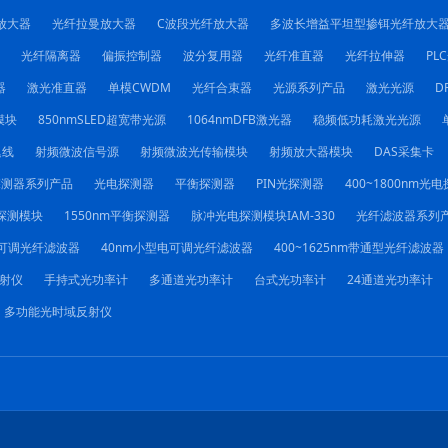
放大器
光纤拉曼放大器
C波段光纤放大器
多波长增益平坦型掺铒光纤放大
光纤隔离器
偏振控制器
波分复用器
光纤准直器
光纤拉伸器
PL
器
激光准直器
单模CWDM
光纤合束器
光源系列产品
激光光源
D
模块
850nmSLED超宽带光源
1064nmDFB激光器
稳频低功耗激光光源
迟线
射频微波信号源
射频微波光传输模块
射频放大器模块
DAS采集卡
探测器系列产品
光电探测器
平衡探测器
PIN光探测器
400~1800nm光
探测模块
1550nm平衡探测器
脉冲光电探测模块IAM-330
光纤滤波器系列
电可调光纤滤波器
40nm小型电可调光纤滤波器
400~1625nm带通型光纤滤波器
射仪
手持式光功率计
多通道光功率计
台式光功率计
24通道光功率计
多功能光时域反射仪