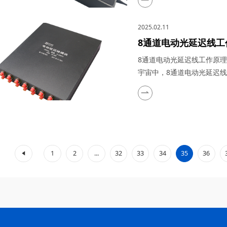
发与制造的生产厂家，四川
并分享我们的生产制造优势及
2025.02.11
段...
8通道电动光延迟线
8通道电动光延迟线工作原
宇宙中，8通道电动光延迟
越的性能，为科研人员、工
这一领域的专业生产厂家，
力于通过不断创新和优化，
8通道电动光延迟线的工作原理
1
2
...
32
33
34
35
36