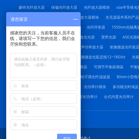
掺铒光纤放大器
保偏光纤放大器
光纤放大器模块
soa半导体光
1550nm光纤拉曼放大器
掺铒光纤放大器模块
光无源器件系列产品
请您留言
光纤耦合器
起偏器
偏振合束器
光纤环形器
1550nm光隔离
感谢您的关注，当前客服人员不在
红光笔
DFB激光器模块
可调谐激光光源
宽带光源
ASE光源
线，请填写一下您的信息，我们会
尽快和您联系。
射频微波功率放大器
射频微波低噪声功率放大器
射频微波光纤延
射频微波光纤延迟线（带放大）
射频微波光延迟线12~18GHz
光
低噪声PIN平衡探测器
保偏平衡探测器
可调节平衡探测器
平衡
手动可调光纤滤波器
1064nm小型电可调光纤滤波器
80nm小型
声光驱动电源
光功率计系列产品
光功率计模块
多功能光时域反
多功能光时域反射仪4.3寸
台式外置光功率计
台式内置光功率计
四川梓冠 2015-长期 蜀ICP备15029435号-1
提交