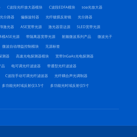
器
C波段光纤放大器模块
C波段EDFA模块
soa光放大器
C光分路器
偏振旋转器
光纤镀膜反射镜
光分路器
FB激光器
ASE宽带光源
激光器雷达源
SLED宽带光源
单模ASE光源
带隔离器宽带光源
射频微波系列产品
微波光子
微波自动增益控制模块
无源标签
电探测器
高速光电探测器模块
宽带InGaAs光电探测器
产品
电可调光纤滤波器
带通型光纤滤波器
C波段手动可调光纤滤波器
光纤耦合声光调制器
多功能光时域反射仪3.5寸
多功能光时域反射仪5寸