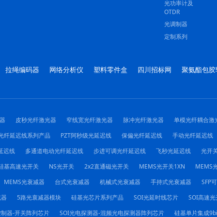
光功率计及
OTDR
光调制器
定制系列
拉绳编码器
网络分析仪
塑料零件盒
四川招标网
聚氨酯包胶
器
皮秒光纤激光器
窄线宽光纤激光器
脉冲光纤激光器
单模光纤耦合激
光纤延迟线系列产品
PZT阿秒级光延迟线
保偏光纤延迟线
手动光纤延迟线
延迟线
多通道电动光纤延迟线
步进可调光纤延迟线
飞秒光延迟线
光开
硅基高速光开关
NS光开关
2x2直通磁光开关
MEMS光开关1XN
MEMS光
MEMS光衰减器
台式光衰减器
机械式光衰减器
手持式光衰减器
SFP
减器
5路光衰减器模块
硅基光芯片系列产品
SOI光延时线芯片
SOI高速光
控制器-开关阵列芯片
SOI光电探测器-混频光电探测器阵列芯片
硅基单片集成9b