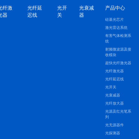
光纤激
光纤延
光开
光衰减
产品中心
光器
迟线
关
器
硅基光芯片
激光雷达系统
有害气体检测系
统
射频微波源及接
收模块
超快光纤激光器
光纤激光器
光纤延迟线
光开关
光衰减器
光纤放大器
光源及红光笔系
列
光无源器件
光探测器