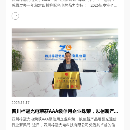
感恩过去一年您对四川梓冠光电的鼎力支持！ 2026新岁将至，
四川梓冠光电全体同仁愿您事业如龙腾跃，生活似锦添花，阖家
欢愉，顺遂无忧，新岁尽享美好！新的一年，我司将以更坚定的
决心深耕行业，以创新技术为驱动，为您提供更具竞争力的优质
产品！ ...
2025.11.17
四川梓冠光电荣获AAA级信用企业殊荣，以创新产
品引领光通信行业新风尚
四川梓冠光电荣获AAA级信用企业殊荣，以创新产品引领光通信
行业新风尚 近日，四川梓冠光电科技有限公司凭借其卓越的信