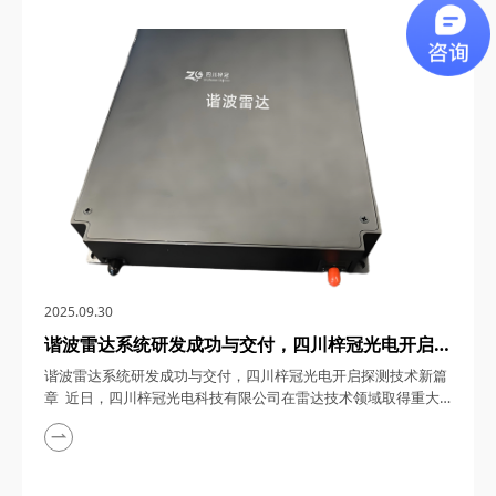
0.5~18GHz微波自动增益控制模块，为5G/6G通信基站、卫星通
信、雷达探测、电子对抗、微波测量与测试设备以及深空探测等
领域带来了革命性的解决方案。下面...
2025.09.30
谐波雷达系统研发成功与交付，四川梓冠光电开启探
测技术新篇章
谐波雷达系统研发成功与交付，四川梓冠光电开启探测技术新篇
章 近日，四川梓冠光电科技有限公司在雷达技术领域取得重大
突破，其自主研发的谐波雷达系统成功完成研发并顺利交付使
用。这一成果不仅彰显了企业在光电技术领域的深厚积累，更为
谐波探测技术的应用开辟了新路径。 一、技术参数指标：精准
探测，性能卓越 四川梓冠光电研发的谐波雷达系统，采用先进