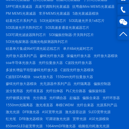
SFP可调光衰减器
高速可调阵列光衰减器
抗弯曲Mini MEMS光衰减器
QQ在
PM MEMS光衰减器
常开MEMS光衰减器
5路光衰减器模块
线咨
硅基光芯片系列产品
SOI光延时线芯片
SOI高速光开关1x8芯片
0816
SOI高速光开关阵列芯片
SOI高速多通道光衰减器芯片
询
-
SOI可调光滤波器阵列芯片
SOI偏振控制器-开关阵列芯片
SOI光电探测器-混频光电探测器阵列芯片
23844
硅基单片集成9bit可调光延迟线芯片
单片6bit光延时芯片
光纤放大器系列产品
掺铒光纤放大器
保偏光纤放大器
光纤放大器模块
soa半导体光放大器
光纤拉曼放大器
C波段光纤放大器
多波长增益平坦型掺铒光纤放大器
C波段光纤放大器模块
C波段EDFA模块
soa光放大器
1550nm光纤拉曼放大器
掺铒光纤放大器模块
光无源器件系列产品
光纤隔离器
偏振控制器
波分复用器
光纤准直器
光纤拉伸器
PLC光分路器
偏振旋转器
光纤镀膜反射镜
光分路器
光纤耦合器
起偏器
偏振合束器
光纤环形器
1550nm光隔离器
激光准直器
单模CWDM
光纤合束器
光源系列产品
激光光源
DFB激光器
ASE宽带光源
激光器雷达源
SLED宽带光源
红光笔
DFB激光器模块
可调谐激光光源
宽带光源
ASE光源模块
850nmSLED超宽带光源
1064nmDFB激光器
稳频低功耗激光光源