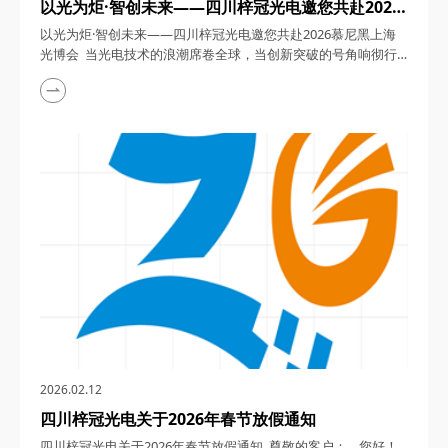
以光为炬·智创未来——四川梓冠光电邀您共赴2026
慕尼黑上海光博会
以光为炬·智创未来——四川梓冠光电邀您共赴2026慕尼黑上海
光博会 当光电技术的浪潮席卷全球，当创新突破的号角响彻行
业，2026年3月18日至20日，第二十一届慕尼黑上海光博会将
以“光启新元·势引未来”为主题，在上海新国际博览中心N1-N5及
E7-E4馆盛大启幕。作为亚洲光电行业的年度盛会，这场汇聚全
球顶尖企业、前沿技术与行业精英的盛宴，将成为洞察未来趋
势、探索合作机遇的绝佳平台。&n...
2026.02.12
四川梓冠光电关于2026年春节放假通知
四川梓冠光电关于2026年春节放假通知 尊敬的客户： 您好！