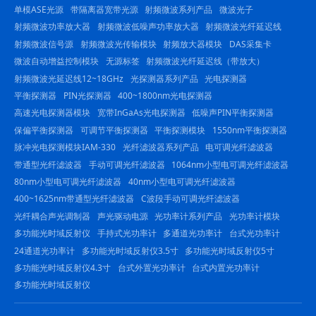
单模ASE光源
带隔离器宽带光源
射频微波系列产品
微波光子
射频微波功率放大器
射频微波低噪声功率放大器
射频微波光纤延迟线
射频微波信号源
射频微波光传输模块
射频放大器模块
DAS采集卡
微波自动增益控制模块
无源标签
射频微波光纤延迟线（带放大）
射频微波光延迟线12~18GHz
光探测器系列产品
光电探测器
平衡探测器
PIN光探测器
400~1800nm光电探测器
高速光电探测器模块
宽带InGaAs光电探测器
低噪声PIN平衡探测器
保偏平衡探测器
可调节平衡探测器
平衡探测模块
1550nm平衡探测器
脉冲光电探测模块IAM-330
光纤滤波器系列产品
电可调光纤滤波器
带通型光纤滤波器
手动可调光纤滤波器
1064nm小型电可调光纤滤波器
80nm小型电可调光纤滤波器
40nm小型电可调光纤滤波器
400~1625nm带通型光纤滤波器
C波段手动可调光纤滤波器
光纤耦合声光调制器
声光驱动电源
光功率计系列产品
光功率计模块
多功能光时域反射仪
手持式光功率计
多通道光功率计
台式光功率计
24通道光功率计
多功能光时域反射仪3.5寸
多功能光时域反射仪5寸
多功能光时域反射仪4.3寸
台式外置光功率计
台式内置光功率计
多功能光时域反射仪