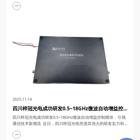
用记录、强大的研发实力以及优质的产品服务，荣获AAA级信用
企业称号。这一荣誉不仅是对梓冠光电长期以来坚持诚信经营、
创新发展的高度认可，更是对其在光通信领域所取得显著成就的
充分肯定。 一、诚信为本，铸就企业基石 四川梓冠光电科技有
限公司自2015年成立...
2025.11.14
四川梓冠光电成功研发0.5~18GHz微波自动增益控
制模块，引领通信技术新潮流
四川梓冠光电成功研发0.5~18GHz微波自动增益控制模块，引领
通信技术新潮流 近日，四川梓冠光电凭借其强大的研发实力和
技术创新能力，成功推出了具有超宽带覆盖、高动态范围、快速
响应与稳定性、低噪声与高线性度、小型化与高可靠性等特点的