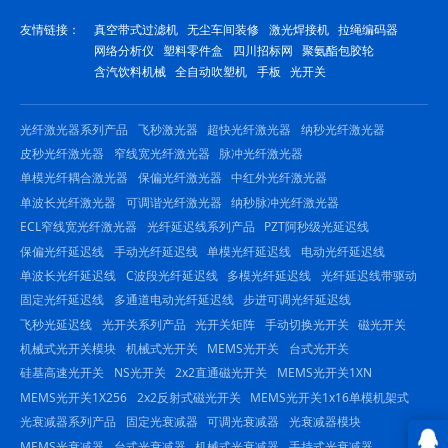
友情链接：
真空带式过滤机
无尘车间装修
激光焊接机
拉绳编码器
网络分析仪
塑料零件盒
四川招标网
聚氨酯包胶轮
含汽饮料机械
全自动吹塑机
手板
光开关
光纤激光器系列产品
飞秒激光器
超快光纤激光器
纳秒光纤激光器
皮秒光纤激光器
窄线宽光纤激光器
脉冲光纤激光器
单模光纤耦合激光器
保偏光纤激光器
中红外光纤激光器
单波长光纤激光器
可调谐光纤激光器
纳秒脉冲光纤激光器
ECL窄线宽光纤激光器
光纤延迟线系列产品
PZT阿秒级光延迟线
保偏光纤延迟线
手动光纤延迟线
单模光纤延迟线
电动光纤延迟线
单波长光纤延迟线
C波段光纤延迟线
多模光纤延迟线
光纤延迟线带驱动
固定光纤延迟线
多通道电动光纤延迟线
步进可调光纤延迟线
飞秒光延迟线
光开关系列产品
光开关矩阵
手动切换光开关
磁光开关
机械式光开关模块
机械式光开关
MEMS光开关
台式光开关
硅基高速光开关
NS光开关
2x2直通磁光开关
MEMS光开关1XN
MEMS光开关1X256
2x2反射式磁光开关
MEMS光开关1x16单模机架式
光衰减器系列产品
固定光衰减器
可调光衰减器
光衰减器模块
MEMS光衰减器
台式光衰减器
机械式光衰减器
手持式光衰减器