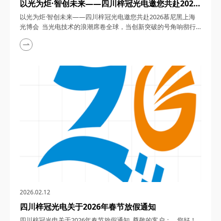
以光为炬·智创未来——四川梓冠光电邀您共赴2026
慕尼黑上海光博会
以光为炬·智创未来——四川梓冠光电邀您共赴2026慕尼黑上海
光博会 当光电技术的浪潮席卷全球，当创新突破的号角响彻行
业，2026年3月18日至20日，第二十一届慕尼黑上海光博会将
以“光启新元·势引未来”为主题，在上海新国际博览中心N1-N5及
E7-E4馆盛大启幕。作为亚洲光电行业的年度盛会，这场汇聚全
球顶尖企业、前沿技术与行业精英的盛宴，将成为洞察未来趋
势、探索合作机遇的绝佳平台。&n...
2026.02.12
四川梓冠光电关于2026年春节放假通知
四川梓冠光电关于2026年春节放假通知 尊敬的客户： 您好！