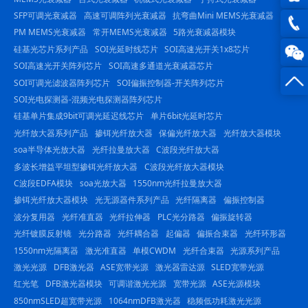
SFP可调光衰减器
高速可调阵列光衰减器
抗弯曲Mini MEMS光衰减器
QQ在
PM MEMS光衰减器
常开MEMS光衰减器
5路光衰减器模块
线咨
硅基光芯片系列产品
SOI光延时线芯片
SOI高速光开关1x8芯片
0816
SOI高速光开关阵列芯片
SOI高速多通道光衰减器芯片
询
-
SOI可调光滤波器阵列芯片
SOI偏振控制器-开关阵列芯片
SOI光电探测器-混频光电探测器阵列芯片
23844
硅基单片集成9bit可调光延迟线芯片
单片6bit光延时芯片
光纤放大器系列产品
掺铒光纤放大器
保偏光纤放大器
光纤放大器模块
soa半导体光放大器
光纤拉曼放大器
C波段光纤放大器
多波长增益平坦型掺铒光纤放大器
C波段光纤放大器模块
C波段EDFA模块
soa光放大器
1550nm光纤拉曼放大器
掺铒光纤放大器模块
光无源器件系列产品
光纤隔离器
偏振控制器
波分复用器
光纤准直器
光纤拉伸器
PLC光分路器
偏振旋转器
光纤镀膜反射镜
光分路器
光纤耦合器
起偏器
偏振合束器
光纤环形器
1550nm光隔离器
激光准直器
单模CWDM
光纤合束器
光源系列产品
激光光源
DFB激光器
ASE宽带光源
激光器雷达源
SLED宽带光源
红光笔
DFB激光器模块
可调谐激光光源
宽带光源
ASE光源模块
850nmSLED超宽带光源
1064nmDFB激光器
稳频低功耗激光光源