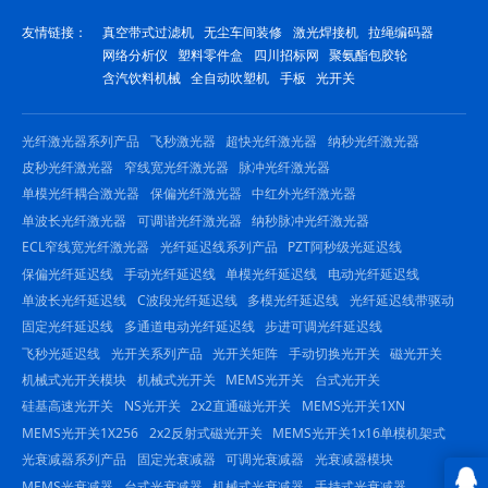
友情链接：
真空带式过滤机
无尘车间装修
激光焊接机
拉绳编码器
网络分析仪
塑料零件盒
四川招标网
聚氨酯包胶轮
含汽饮料机械
全自动吹塑机
手板
光开关
光纤激光器系列产品
飞秒激光器
超快光纤激光器
纳秒光纤激光器
皮秒光纤激光器
窄线宽光纤激光器
脉冲光纤激光器
单模光纤耦合激光器
保偏光纤激光器
中红外光纤激光器
单波长光纤激光器
可调谐光纤激光器
纳秒脉冲光纤激光器
ECL窄线宽光纤激光器
光纤延迟线系列产品
PZT阿秒级光延迟线
保偏光纤延迟线
手动光纤延迟线
单模光纤延迟线
电动光纤延迟线
单波长光纤延迟线
C波段光纤延迟线
多模光纤延迟线
光纤延迟线带驱动
固定光纤延迟线
多通道电动光纤延迟线
步进可调光纤延迟线
飞秒光延迟线
光开关系列产品
光开关矩阵
手动切换光开关
磁光开关
机械式光开关模块
机械式光开关
MEMS光开关
台式光开关
硅基高速光开关
NS光开关
2x2直通磁光开关
MEMS光开关1XN
MEMS光开关1X256
2x2反射式磁光开关
MEMS光开关1x16单模机架式
光衰减器系列产品
固定光衰减器
可调光衰减器
光衰减器模块
MEMS光衰减器
台式光衰减器
机械式光衰减器
手持式光衰减器