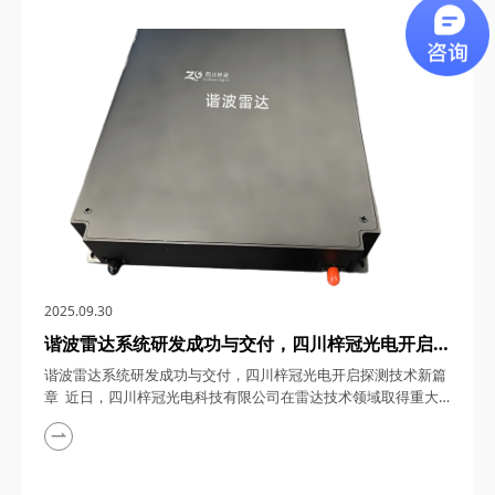
0.5~18GHz微波自动增益控制模块，为5G/6G通信基站、卫星通
信、雷达探测、电子对抗、微波测量与测试设备以及深空探测等
领域带来了革命性的解决方案。下面...
2025.09.30
谐波雷达系统研发成功与交付，四川梓冠光电开启探
测技术新篇章
谐波雷达系统研发成功与交付，四川梓冠光电开启探测技术新篇
章 近日，四川梓冠光电科技有限公司在雷达技术领域取得重大
突破，其自主研发的谐波雷达系统成功完成研发并顺利交付使
用。这一成果不仅彰显了企业在光电技术领域的深厚积累，更为
谐波探测技术的应用开辟了新路径。 一、技术参数指标：精准
探测，性能卓越 四川梓冠光电研发的谐波雷达系统，采用先进