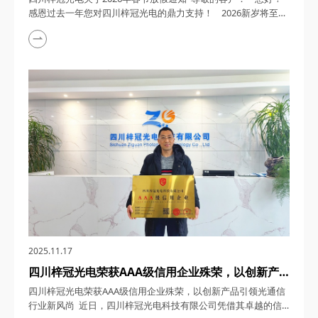
感恩过去一年您对四川梓冠光电的鼎力支持！ 2026新岁将至，
四川梓冠光电全体同仁愿您事业如龙腾跃，生活似锦添花，阖家
欢愉，顺遂无忧，新岁尽享美好！新的一年，我司将以更坚定的
决心深耕行业，以创新技术为驱动，为您提供更具竞争力的优质
产品！ ...
2025.11.17
四川梓冠光电荣获AAA级信用企业殊荣，以创新产
品引领光通信行业新风尚
四川梓冠光电荣获AAA级信用企业殊荣，以创新产品引领光通信
行业新风尚 近日，四川梓冠光电科技有限公司凭借其卓越的信