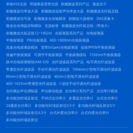
单模ASE光源
带隔离器宽带光源
射频微波系列产品
微波光子
射频微波功率放大器
射频微波低噪声功率放大器
射频微波光纤延迟线
射频微波信号源
射频微波光传输模块
射频放大器模块
DAS采集卡
微波自动增益控制模块
无源标签
射频微波光纤延迟线（带放大）
射频微波光延迟线12~18GHz
光探测器系列产品
光电探测器
平衡探测器
PIN光探测器
400~1800nm光电探测器
高速光电探测器模块
宽带InGaAs光电探测器
低噪声PIN平衡探测器
保偏平衡探测器
可调节平衡探测器
平衡探测模块
1550nm平衡探测器
脉冲光电探测模块IAM-330
光纤滤波器系列产品
电可调光纤滤波器
带通型光纤滤波器
手动可调光纤滤波器
1064nm小型电可调光纤滤波器
80nm小型电可调光纤滤波器
40nm小型电可调光纤滤波器
400~1625nm带通型光纤滤波器
C波段手动可调光纤滤波器
光纤耦合声光调制器
声光驱动电源
光功率计系列产品
光功率计模块
多功能光时域反射仪
手持式光功率计
多通道光功率计
台式光功率计
24通道光功率计
多功能光时域反射仪3.5寸
多功能光时域反射仪5寸
多功能光时域反射仪4.3寸
台式外置光功率计
台式内置光功率计
多功能光时域反射仪