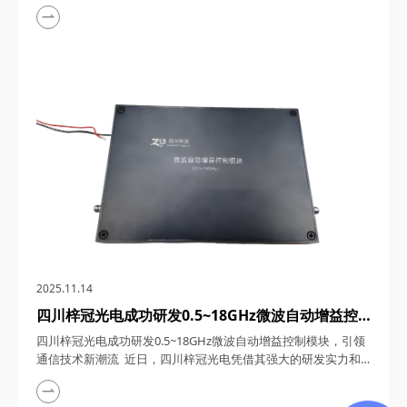
用记录、强大的研发实力以及优质的产品服务，荣获AAA级信用
企业称号。这一荣誉不仅是对梓冠光电长期以来坚持诚信经营、
创新发展的高度认可，更是对其在光通信领域所取得显著成就的
充分肯定。 一、诚信为本，铸就企业基石 四川梓冠光电科技有
限公司自2015年成立...
2025.11.14
四川梓冠光电成功研发0.5~18GHz微波自动增益控
制模块，引领通信技术新潮流
四川梓冠光电成功研发0.5~18GHz微波自动增益控制模块，引领
通信技术新潮流 近日，四川梓冠光电凭借其强大的研发实力和
技术创新能力，成功推出了具有超宽带覆盖、高动态范围、快速
响应与稳定性、低噪声与高线性度、小型化与高可靠性等特点的