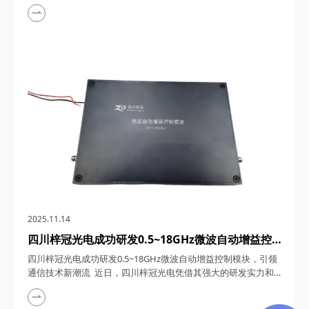
用记录、强大的研发实力以及优质的产品服务，荣获AAA级信用
企业称号。这一荣誉不仅是对梓冠光电长期以来坚持诚信经营、
创新发展的高度认可，更是对其在光通信领域所取得显著成就的
充分肯定。 一、诚信为本，铸就企业基石 四川梓冠光电科技有
限公司自2015年成立...
2025.11.14
四川梓冠光电成功研发0.5~18GHz微波自动增益控
制模块，引领通信技术新潮流
四川梓冠光电成功研发0.5~18GHz微波自动增益控制模块，引领
通信技术新潮流 近日，四川梓冠光电凭借其强大的研发实力和
技术创新能力，成功推出了具有超宽带覆盖、高动态范围、快速
响应与稳定性、低噪声与高线性度、小型化与高可靠性等特点的