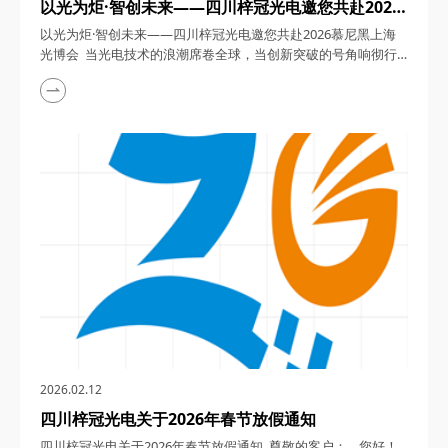
以光为炬·智创未来——四川梓冠光电邀您共赴2026
慕尼黑上海光博会
以光为炬·智创未来——四川梓冠光电邀您共赴2026慕尼黑上海
光博会 当光电技术的浪潮席卷全球，当创新突破的号角响彻行
业，2026年3月18日至20日，第二十一届慕尼黑上海光博会将
以“光启新元·势引未来”为主题，在上海新国际博览中心N1-N5及
E7-E4馆盛大启幕。作为亚洲光电行业的年度盛会，这场汇聚全
球顶尖企业、前沿技术与行业精英的盛宴，将成为洞察未来趋
势、探索合作机遇的绝佳平台。&n...
2026.02.12
四川梓冠光电关于2026年春节放假通知
四川梓冠光电关于2026年春节放假通知 尊敬的客户： 您好！