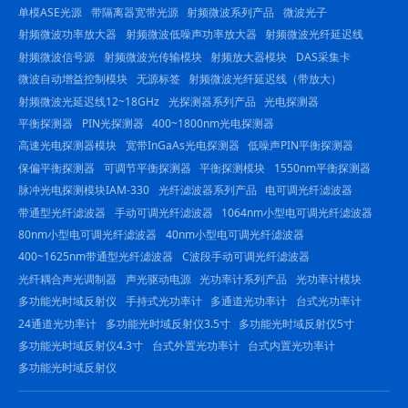
单模ASE光源
带隔离器宽带光源
射频微波系列产品
微波光子
射频微波功率放大器
射频微波低噪声功率放大器
射频微波光纤延迟线
射频微波信号源
射频微波光传输模块
射频放大器模块
DAS采集卡
微波自动增益控制模块
无源标签
射频微波光纤延迟线（带放大）
射频微波光延迟线12~18GHz
光探测器系列产品
光电探测器
平衡探测器
PIN光探测器
400~1800nm光电探测器
高速光电探测器模块
宽带InGaAs光电探测器
低噪声PIN平衡探测器
保偏平衡探测器
可调节平衡探测器
平衡探测模块
1550nm平衡探测器
脉冲光电探测模块IAM-330
光纤滤波器系列产品
电可调光纤滤波器
带通型光纤滤波器
手动可调光纤滤波器
1064nm小型电可调光纤滤波器
80nm小型电可调光纤滤波器
40nm小型电可调光纤滤波器
400~1625nm带通型光纤滤波器
C波段手动可调光纤滤波器
光纤耦合声光调制器
声光驱动电源
光功率计系列产品
光功率计模块
多功能光时域反射仪
手持式光功率计
多通道光功率计
台式光功率计
24通道光功率计
多功能光时域反射仪3.5寸
多功能光时域反射仪5寸
多功能光时域反射仪4.3寸
台式外置光功率计
台式内置光功率计
多功能光时域反射仪