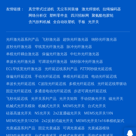
友情链接：
真空带式过滤机
无尘车间装修
激光焊接机
拉绳编码器
网络分析仪
塑料零件盒
四川招标网
聚氨酯包胶轮
含汽饮料机械
全自动吹塑机
手板
光开关
光纤激光器系列产品
飞秒激光器
超快光纤激光器
纳秒光纤激光器
皮秒光纤激光器
窄线宽光纤激光器
脉冲光纤激光器
单模光纤耦合激光器
保偏光纤激光器
中红外光纤激光器
单波长光纤激光器
可调谐光纤激光器
纳秒脉冲光纤激光器
ECL窄线宽光纤激光器
光纤延迟线系列产品
PZT阿秒级光延迟线
保偏光纤延迟线
手动光纤延迟线
单模光纤延迟线
电动光纤延迟线
单波长光纤延迟线
C波段光纤延迟线
多模光纤延迟线
光纤延迟线带驱动
固定光纤延迟线
多通道电动光纤延迟线
步进可调光纤延迟线
飞秒光延迟线
光开关系列产品
光开关矩阵
手动切换光开关
磁光开关
机械式光开关模块
机械式光开关
MEMS光开关
台式光开关
硅基高速光开关
NS光开关
2x2直通磁光开关
MEMS光开关1XN
MEMS光开关1X256
2x2反射式磁光开关
MEMS光开关1x16单模机架式
光衰减器系列产品
固定光衰减器
可调光衰减器
光衰减器模块
MEMS光衰减器
台式光衰减器
机械式光衰减器
手持式光衰减器