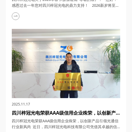
感恩过去一年您对四川梓冠光电的鼎力支持！ 2026新岁将至，
四川梓冠光电全体同仁愿您事业如龙腾跃，生活似锦添花，阖家
欢愉，顺遂无忧，新岁尽享美好！新的一年，我司将以更坚定的
决心深耕行业，以创新技术为驱动，为您提供更具竞争力的优质
产品！ ...
2025.11.17
四川梓冠光电荣获AAA级信用企业殊荣，以创新产
品引领光通信行业新风尚
四川梓冠光电荣获AAA级信用企业殊荣，以创新产品引领光通信
行业新风尚 近日，四川梓冠光电科技有限公司凭借其卓越的信