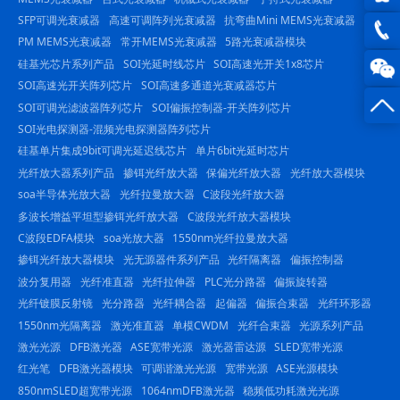
SFP可调光衰减器
高速可调阵列光衰减器
抗弯曲Mini MEMS光衰减器
QQ在
PM MEMS光衰减器
常开MEMS光衰减器
5路光衰减器模块
线咨
硅基光芯片系列产品
SOI光延时线芯片
SOI高速光开关1x8芯片
0816
SOI高速光开关阵列芯片
SOI高速多通道光衰减器芯片
询
-
SOI可调光滤波器阵列芯片
SOI偏振控制器-开关阵列芯片
SOI光电探测器-混频光电探测器阵列芯片
23844
硅基单片集成9bit可调光延迟线芯片
单片6bit光延时芯片
光纤放大器系列产品
掺铒光纤放大器
保偏光纤放大器
光纤放大器模块
soa半导体光放大器
光纤拉曼放大器
C波段光纤放大器
多波长增益平坦型掺铒光纤放大器
C波段光纤放大器模块
C波段EDFA模块
soa光放大器
1550nm光纤拉曼放大器
掺铒光纤放大器模块
光无源器件系列产品
光纤隔离器
偏振控制器
波分复用器
光纤准直器
光纤拉伸器
PLC光分路器
偏振旋转器
光纤镀膜反射镜
光分路器
光纤耦合器
起偏器
偏振合束器
光纤环形器
1550nm光隔离器
激光准直器
单模CWDM
光纤合束器
光源系列产品
激光光源
DFB激光器
ASE宽带光源
激光器雷达源
SLED宽带光源
红光笔
DFB激光器模块
可调谐激光光源
宽带光源
ASE光源模块
850nmSLED超宽带光源
1064nmDFB激光器
稳频低功耗激光光源