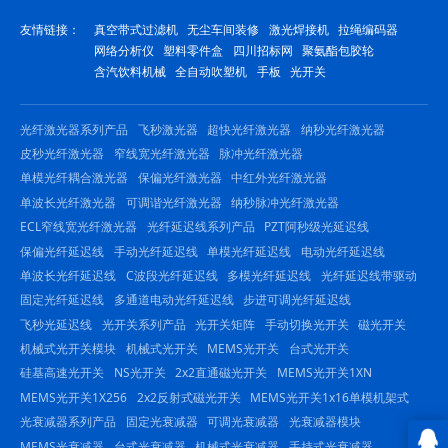
友情链接：
真空带式过滤机
无尘车间装修
激光焊接机
拉绳编码器
网络分析仪
塑料零件盒
四川招标网
聚氨酯包胶轮
含汽饮料机械
全自动吹塑机
手板
光开关
光纤激光器系列产品
飞秒激光器
超快光纤激光器
纳秒光纤激光器
皮秒光纤激光器
窄线宽光纤激光器
脉冲光纤激光器
单模光纤耦合激光器
保偏光纤激光器
中红外光纤激光器
单波长光纤激光器
可调谐光纤激光器
纳秒脉冲光纤激光器
ECL窄线宽光纤激光器
光纤延迟线系列产品
PZT阿秒级光延迟线
保偏光纤延迟线
手动光纤延迟线
单模光纤延迟线
电动光纤延迟线
单波长光纤延迟线
C波段光纤延迟线
多模光纤延迟线
光纤延迟线带驱动
固定光纤延迟线
多通道电动光纤延迟线
步进可调光纤延迟线
飞秒光延迟线
光开关系列产品
光开关矩阵
手动切换光开关
磁光开关
机械式光开关模块
机械式光开关
MEMS光开关
台式光开关
硅基高速光开关
NS光开关
2x2直通磁光开关
MEMS光开关1XN
MEMS光开关1X256
2x2反射式磁光开关
MEMS光开关1x16单模机架式
光衰减器系列产品
固定光衰减器
可调光衰减器
光衰减器模块
MEMS光衰减器
台式光衰减器
机械式光衰减器
手持式光衰减器