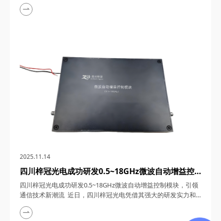
用记录、强大的研发实力以及优质的产品服务，荣获AAA级信用
企业称号。这一荣誉不仅是对梓冠光电长期以来坚持诚信经营、
创新发展的高度认可，更是对其在光通信领域所取得显著成就的
充分肯定。 一、诚信为本，铸就企业基石 四川梓冠光电科技有
限公司自2015年成立...
2025.11.14
四川梓冠光电成功研发0.5~18GHz微波自动增益控
制模块，引领通信技术新潮流
四川梓冠光电成功研发0.5~18GHz微波自动增益控制模块，引领
通信技术新潮流 近日，四川梓冠光电凭借其强大的研发实力和
技术创新能力，成功推出了具有超宽带覆盖、高动态范围、快速
响应与稳定性、低噪声与高线性度、小型化与高可靠性等特点的