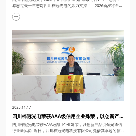
感恩过去一年您对四川梓冠光电的鼎力支持！ 2026新岁将至，
四川梓冠光电全体同仁愿您事业如龙腾跃，生活似锦添花，阖家
欢愉，顺遂无忧，新岁尽享美好！新的一年，我司将以更坚定的
决心深耕行业，以创新技术为驱动，为您提供更具竞争力的优质
产品！ ...
2025.11.17
四川梓冠光电荣获AAA级信用企业殊荣，以创新产
品引领光通信行业新风尚
四川梓冠光电荣获AAA级信用企业殊荣，以创新产品引领光通信
行业新风尚 近日，四川梓冠光电科技有限公司凭借其卓越的信