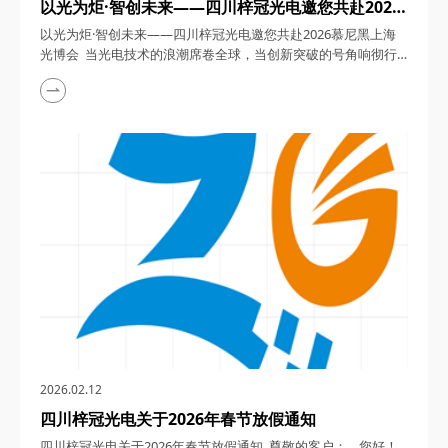
以光为炬·智创未来——四川梓冠光电邀您共赴2026
慕尼黑上海光博会
以光为炬·智创未来——四川梓冠光电邀您共赴2026慕尼黑上海
光博会 当光电技术的浪潮席卷全球，当创新突破的号角响彻行
业，2026年3月18日至20日，第二十一届慕尼黑上海光博会将
以“光启新元·势引未来”为主题，在上海新国际博览中心N1-N5及
E7-E4馆盛大启幕。作为亚洲光电行业的年度盛会，这场汇聚全
球顶尖企业、前沿技术与行业精英的盛宴，将成为洞察未来趋
势、探索合作机遇的绝佳平台。&n...
2026.02.12
四川梓冠光电关于2026年春节放假通知
四川梓冠光电关于2026年春节放假通知 尊敬的客户： 您好！