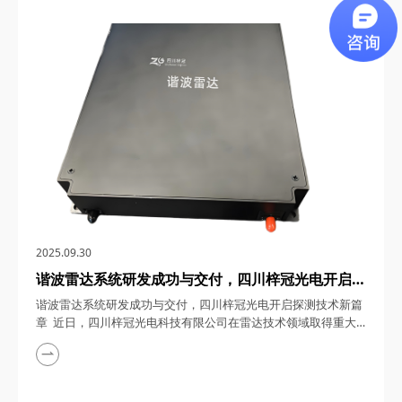
0.5~18GHz微波自动增益控制模块，为5G/6G通信基站、卫星通
信、雷达探测、电子对抗、微波测量与测试设备以及深空探测等
领域带来了革命性的解决方案。下面...
2025.09.30
谐波雷达系统研发成功与交付，四川梓冠光电开启探
测技术新篇章
谐波雷达系统研发成功与交付，四川梓冠光电开启探测技术新篇
章 近日，四川梓冠光电科技有限公司在雷达技术领域取得重大
突破，其自主研发的谐波雷达系统成功完成研发并顺利交付使
用。这一成果不仅彰显了企业在光电技术领域的深厚积累，更为
谐波探测技术的应用开辟了新路径。 一、技术参数指标：精准
探测，性能卓越 四川梓冠光电研发的谐波雷达系统，采用先进