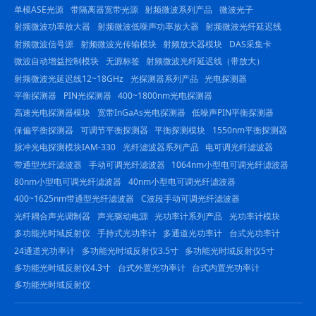
单模ASE光源
带隔离器宽带光源
射频微波系列产品
微波光子
射频微波功率放大器
射频微波低噪声功率放大器
射频微波光纤延迟线
射频微波信号源
射频微波光传输模块
射频放大器模块
DAS采集卡
微波自动增益控制模块
无源标签
射频微波光纤延迟线（带放大）
射频微波光延迟线12~18GHz
光探测器系列产品
光电探测器
平衡探测器
PIN光探测器
400~1800nm光电探测器
高速光电探测器模块
宽带InGaAs光电探测器
低噪声PIN平衡探测器
保偏平衡探测器
可调节平衡探测器
平衡探测模块
1550nm平衡探测器
脉冲光电探测模块IAM-330
光纤滤波器系列产品
电可调光纤滤波器
带通型光纤滤波器
手动可调光纤滤波器
1064nm小型电可调光纤滤波器
80nm小型电可调光纤滤波器
40nm小型电可调光纤滤波器
400~1625nm带通型光纤滤波器
C波段手动可调光纤滤波器
光纤耦合声光调制器
声光驱动电源
光功率计系列产品
光功率计模块
多功能光时域反射仪
手持式光功率计
多通道光功率计
台式光功率计
24通道光功率计
多功能光时域反射仪3.5寸
多功能光时域反射仪5寸
多功能光时域反射仪4.3寸
台式外置光功率计
台式内置光功率计
多功能光时域反射仪