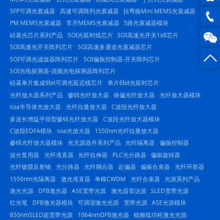
SFP可调光衰减器
高速可调阵列光衰减器
抗弯曲Mini MEMS光衰减器
QQ在
PM MEMS光衰减器
常开MEMS光衰减器
5路光衰减器模块
线咨
硅基光芯片系列产品
SOI光延时线芯片
SOI高速光开关1x8芯片
0816
SOI高速光开关阵列芯片
SOI高速多通道光衰减器芯片
询
-
SOI可调光滤波器阵列芯片
SOI偏振控制器-开关阵列芯片
SOI光电探测器-混频光电探测器阵列芯片
23844
硅基单片集成9bit可调光延迟线芯片
单片6bit光延时芯片
光纤放大器系列产品
掺铒光纤放大器
保偏光纤放大器
光纤放大器模块
soa半导体光放大器
光纤拉曼放大器
C波段光纤放大器
多波长增益平坦型掺铒光纤放大器
C波段光纤放大器模块
C波段EDFA模块
soa光放大器
1550nm光纤拉曼放大器
掺铒光纤放大器模块
光无源器件系列产品
光纤隔离器
偏振控制器
波分复用器
光纤准直器
光纤拉伸器
PLC光分路器
偏振旋转器
光纤镀膜反射镜
光分路器
光纤耦合器
起偏器
偏振合束器
光纤环形器
1550nm光隔离器
激光准直器
单模CWDM
光纤合束器
光源系列产品
激光光源
DFB激光器
ASE宽带光源
激光器雷达源
SLED宽带光源
红光笔
DFB激光器模块
可调谐激光光源
宽带光源
ASE光源模块
850nmSLED超宽带光源
1064nmDFB激光器
稳频低功耗激光光源