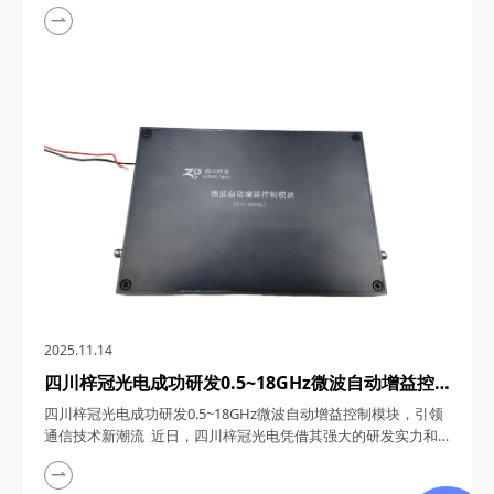
用记录、强大的研发实力以及优质的产品服务，荣获AAA级信用
企业称号。这一荣誉不仅是对梓冠光电长期以来坚持诚信经营、
创新发展的高度认可，更是对其在光通信领域所取得显著成就的
充分肯定。 一、诚信为本，铸就企业基石 四川梓冠光电科技有
限公司自2015年成立...
2025.11.14
四川梓冠光电成功研发0.5~18GHz微波自动增益控
制模块，引领通信技术新潮流
四川梓冠光电成功研发0.5~18GHz微波自动增益控制模块，引领
通信技术新潮流 近日，四川梓冠光电凭借其强大的研发实力和
技术创新能力，成功推出了具有超宽带覆盖、高动态范围、快速
响应与稳定性、低噪声与高线性度、小型化与高可靠性等特点的