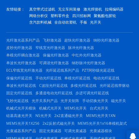
友情链接：
真空带式过滤机
无尘车间装修
激光焊接机
拉绳编码器
网络分析仪
塑料零件盒
四川招标网
聚氨酯包胶轮
含汽饮料机械
全自动吹塑机
手板
光开关
光纤激光器系列产品
飞秒激光器
超快光纤激光器
纳秒光纤激光器
皮秒光纤激光器
窄线宽光纤激光器
脉冲光纤激光器
单模光纤耦合激光器
保偏光纤激光器
中红外光纤激光器
单波长光纤激光器
可调谐光纤激光器
纳秒脉冲光纤激光器
ECL窄线宽光纤激光器
光纤延迟线系列产品
PZT阿秒级光延迟线
保偏光纤延迟线
手动光纤延迟线
单模光纤延迟线
电动光纤延迟线
单波长光纤延迟线
C波段光纤延迟线
多模光纤延迟线
光纤延迟线带驱动
固定光纤延迟线
多通道电动光纤延迟线
步进可调光纤延迟线
飞秒光延迟线
光开关系列产品
光开关矩阵
手动切换光开关
磁光开关
机械式光开关模块
机械式光开关
MEMS光开关
台式光开关
硅基高速光开关
NS光开关
2x2直通磁光开关
MEMS光开关1XN
MEMS光开关1X256
2x2反射式磁光开关
MEMS光开关1x16单模机架式
光衰减器系列产品
固定光衰减器
可调光衰减器
光衰减器模块
MEMS光衰减器
台式光衰减器
机械式光衰减器
手持式光衰减器