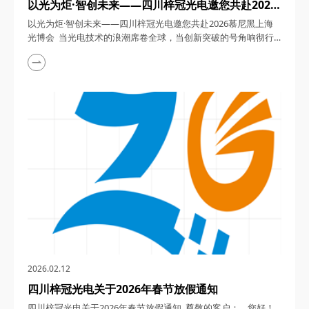
以光为炬·智创未来——四川梓冠光电邀您共赴2026
慕尼黑上海光博会
以光为炬·智创未来——四川梓冠光电邀您共赴2026慕尼黑上海
光博会 当光电技术的浪潮席卷全球，当创新突破的号角响彻行
业，2026年3月18日至20日，第二十一届慕尼黑上海光博会将
以“光启新元·势引未来”为主题，在上海新国际博览中心N1-N5及
E7-E4馆盛大启幕。作为亚洲光电行业的年度盛会，这场汇聚全
球顶尖企业、前沿技术与行业精英的盛宴，将成为洞察未来趋
势、探索合作机遇的绝佳平台。&n...
2026.02.12
四川梓冠光电关于2026年春节放假通知
四川梓冠光电关于2026年春节放假通知 尊敬的客户： 您好！