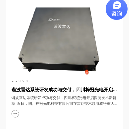
0.5~18GHz微波自动增益控制模块，为5G/6G通信基站、卫星通
信、雷达探测、电子对抗、微波测量与测试设备以及深空探测等
领域带来了革命性的解决方案。下面...
2025.09.30
谐波雷达系统研发成功与交付，四川梓冠光电开启探
测技术新篇章
谐波雷达系统研发成功与交付，四川梓冠光电开启探测技术新篇
章 近日，四川梓冠光电科技有限公司在雷达技术领域取得重大
突破，其自主研发的谐波雷达系统成功完成研发并顺利交付使
用。这一成果不仅彰显了企业在光电技术领域的深厚积累，更为
谐波探测技术的应用开辟了新路径。 一、技术参数指标：精准
探测，性能卓越 四川梓冠光电研发的谐波雷达系统，采用先进