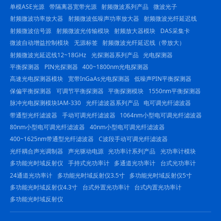
单模ASE光源
带隔离器宽带光源
射频微波系列产品
微波光子
射频微波功率放大器
射频微波低噪声功率放大器
射频微波光纤延迟线
射频微波信号源
射频微波光传输模块
射频放大器模块
DAS采集卡
微波自动增益控制模块
无源标签
射频微波光纤延迟线（带放大）
射频微波光延迟线12~18GHz
光探测器系列产品
光电探测器
平衡探测器
PIN光探测器
400~1800nm光电探测器
高速光电探测器模块
宽带InGaAs光电探测器
低噪声PIN平衡探测器
保偏平衡探测器
可调节平衡探测器
平衡探测模块
1550nm平衡探测器
脉冲光电探测模块IAM-330
光纤滤波器系列产品
电可调光纤滤波器
带通型光纤滤波器
手动可调光纤滤波器
1064nm小型电可调光纤滤波器
80nm小型电可调光纤滤波器
40nm小型电可调光纤滤波器
400~1625nm带通型光纤滤波器
C波段手动可调光纤滤波器
光纤耦合声光调制器
声光驱动电源
光功率计系列产品
光功率计模块
多功能光时域反射仪
手持式光功率计
多通道光功率计
台式光功率计
24通道光功率计
多功能光时域反射仪3.5寸
多功能光时域反射仪5寸
多功能光时域反射仪4.3寸
台式外置光功率计
台式内置光功率计
多功能光时域反射仪