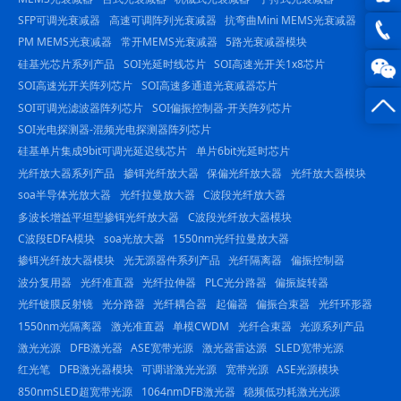
SFP可调光衰减器
高速可调阵列光衰减器
抗弯曲Mini MEMS光衰减器
QQ在
PM MEMS光衰减器
常开MEMS光衰减器
5路光衰减器模块
线咨
硅基光芯片系列产品
SOI光延时线芯片
SOI高速光开关1x8芯片
0816
SOI高速光开关阵列芯片
SOI高速多通道光衰减器芯片
询
-
SOI可调光滤波器阵列芯片
SOI偏振控制器-开关阵列芯片
SOI光电探测器-混频光电探测器阵列芯片
23844
硅基单片集成9bit可调光延迟线芯片
单片6bit光延时芯片
光纤放大器系列产品
掺铒光纤放大器
保偏光纤放大器
光纤放大器模块
soa半导体光放大器
光纤拉曼放大器
C波段光纤放大器
多波长增益平坦型掺铒光纤放大器
C波段光纤放大器模块
C波段EDFA模块
soa光放大器
1550nm光纤拉曼放大器
掺铒光纤放大器模块
光无源器件系列产品
光纤隔离器
偏振控制器
波分复用器
光纤准直器
光纤拉伸器
PLC光分路器
偏振旋转器
光纤镀膜反射镜
光分路器
光纤耦合器
起偏器
偏振合束器
光纤环形器
1550nm光隔离器
激光准直器
单模CWDM
光纤合束器
光源系列产品
激光光源
DFB激光器
ASE宽带光源
激光器雷达源
SLED宽带光源
红光笔
DFB激光器模块
可调谐激光光源
宽带光源
ASE光源模块
850nmSLED超宽带光源
1064nmDFB激光器
稳频低功耗激光光源