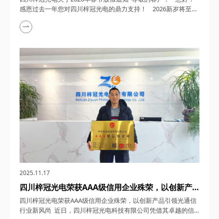
感恩过去一年您对四川梓冠光电的鼎力支持！ 2026新岁将至，
四川梓冠光电全体同仁愿您事业如龙腾跃，生活似锦添花，阖家
欢愉，顺遂无忧，新岁尽享美好！新的一年，我司将以更坚定的
决心深耕行业，以创新技术为驱动，为您提供更具竞争力的优质
产品！ ...
2025.11.17
四川梓冠光电荣获AAA级信用企业殊荣，以创新产
品引领光通信行业新风尚
四川梓冠光电荣获AAA级信用企业殊荣，以创新产品引领光通信
行业新风尚 近日，四川梓冠光电科技有限公司凭借其卓越的信