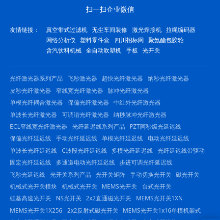
扫一扫企业微信
友情链接：
真空带式过滤机
无尘车间装修
激光焊接机
拉绳编码器
网络分析仪
塑料零件盒
四川招标网
聚氨酯包胶轮
含汽饮料机械
全自动吹塑机
手板
光开关
光纤激光器系列产品
飞秒激光器
超快光纤激光器
纳秒光纤激光器
皮秒光纤激光器
窄线宽光纤激光器
脉冲光纤激光器
单模光纤耦合激光器
保偏光纤激光器
中红外光纤激光器
单波长光纤激光器
可调谐光纤激光器
纳秒脉冲光纤激光器
ECL窄线宽光纤激光器
光纤延迟线系列产品
PZT阿秒级光延迟线
保偏光纤延迟线
手动光纤延迟线
单模光纤延迟线
电动光纤延迟线
单波长光纤延迟线
C波段光纤延迟线
多模光纤延迟线
光纤延迟线带驱动
固定光纤延迟线
多通道电动光纤延迟线
步进可调光纤延迟线
飞秒光延迟线
光开关系列产品
光开关矩阵
手动切换光开关
磁光开关
机械式光开关模块
机械式光开关
MEMS光开关
台式光开关
硅基高速光开关
NS光开关
2x2直通磁光开关
MEMS光开关1XN
MEMS光开关1X256
2x2反射式磁光开关
MEMS光开关1x16单模机架式