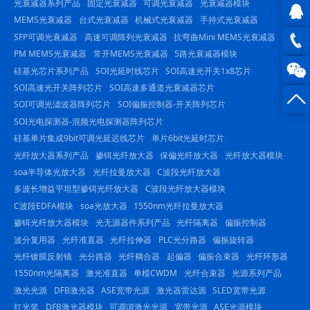
光衰减器系列产品
固定光衰减器
可调光衰减器
光衰减器模块
MEMS光衰减器
台式光衰减器
机械式光衰减器
手持式光衰减器
SFP可调光衰减器
高速可调阵列光衰减器
抗弯曲Mini MEMS光衰减器
QQ在
PM MEMS光衰减器
常开MEMS光衰减器
5路光衰减器模块
线咨
0816
硅基光芯片系列产品
SOI光延时线芯片
SOI高速光开关1x8芯片
SOI高速光开关阵列芯片
SOI高速多通道光衰减器芯片
询
-
SOI可调光滤波器阵列芯片
SOI偏振控制器-开关阵列芯片
SOI光电探测器-混频光电探测器阵列芯片
23844
硅基单片集成9bit可调光延迟线芯片
单片6bit光延时芯片
光纤放大器系列产品
掺铒光纤放大器
保偏光纤放大器
光纤放大器模块
soa半导体光放大器
光纤拉曼放大器
C波段光纤放大器
多波长增益平坦型掺铒光纤放大器
C波段光纤放大器模块
C波段EDFA模块
soa光放大器
1550nm光纤拉曼放大器
掺铒光纤放大器模块
光无源器件系列产品
光纤隔离器
偏振控制器
波分复用器
光纤准直器
光纤拉伸器
PLC光分路器
偏振旋转器
光纤镀膜反射镜
光分路器
光纤耦合器
起偏器
偏振合束器
光纤环形器
1550nm光隔离器
激光准直器
单模CWDM
光纤合束器
光源系列产品
激光光源
DFB激光器
ASE宽带光源
激光器雷达源
SLED宽带光源
红光笔
DFB激光器模块
可调谐激光光源
宽带光源
ASE光源模块