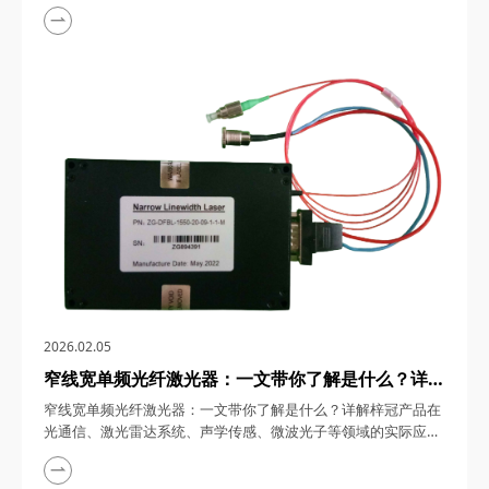
应用 1550nm MEMS光衰减器，在光通信与光传感技术高速发展
的今天，凭借其微米级精度、纳秒级响应及高度集成化设计，成
为光链路中不可或缺的“光功率调节阀”。四川梓冠光电将从技术
原理、核心参数到四大应用场景，深度解析这款器件如何以创新
设计重新定义光信号控制标准。&nb...
2026.02.05
窄线宽单频光纤激光器：一文带你了解是什么？详解
梓冠产品在光通信、激光雷达系统、声学传感、微波
窄线宽单频光纤激光器：一文带你了解是什么？详解梓冠产品在
光子等领域的实际应用
光通信、激光雷达系统、声学传感、微波光子等领域的实际应用
窄线宽单频光纤激光器，在光通信、量子传感、高精度测量等前
沿领域，凭借其亚千赫兹级线宽、超低相位噪声及全光纤化设