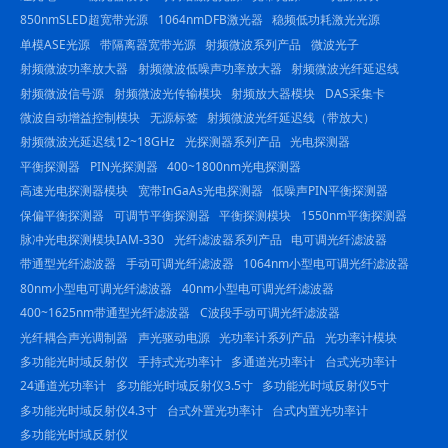
850nmSLED超宽带光源
1064nmDFB激光器
稳频低功耗激光光源
单模ASE光源
带隔离器宽带光源
射频微波系列产品
微波光子
射频微波功率放大器
射频微波低噪声功率放大器
射频微波光纤延迟线
射频微波信号源
射频微波光传输模块
射频放大器模块
DAS采集卡
微波自动增益控制模块
无源标签
射频微波光纤延迟线（带放大）
射频微波光延迟线12~18GHz
光探测器系列产品
光电探测器
平衡探测器
PIN光探测器
400~1800nm光电探测器
高速光电探测器模块
宽带InGaAs光电探测器
低噪声PIN平衡探测器
保偏平衡探测器
可调节平衡探测器
平衡探测模块
1550nm平衡探测器
脉冲光电探测模块IAM-330
光纤滤波器系列产品
电可调光纤滤波器
带通型光纤滤波器
手动可调光纤滤波器
1064nm小型电可调光纤滤波器
80nm小型电可调光纤滤波器
40nm小型电可调光纤滤波器
400~1625nm带通型光纤滤波器
C波段手动可调光纤滤波器
光纤耦合声光调制器
声光驱动电源
光功率计系列产品
光功率计模块
多功能光时域反射仪
手持式光功率计
多通道光功率计
台式光功率计
24通道光功率计
多功能光时域反射仪3.5寸
多功能光时域反射仪5寸
多功能光时域反射仪4.3寸
台式外置光功率计
台式内置光功率计
多功能光时域反射仪