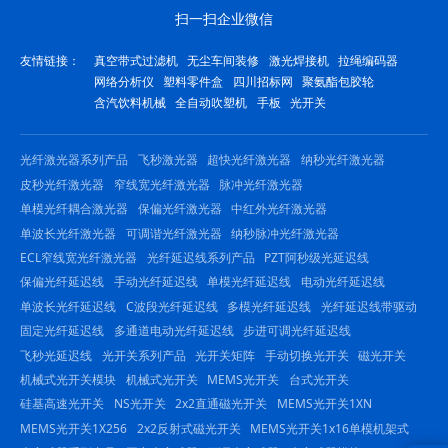
扫一扫企业微信
友情链接：
真空带式过滤机
无尘车间装修
激光焊接机
拉绳编码器
网络分析仪
塑料零件盒
四川招标网
聚氨酯包胶轮
含汽饮料机械
全自动吹塑机
手板
光开关
光纤激光器系列产品
飞秒激光器
超快光纤激光器
纳秒光纤激光器
皮秒光纤激光器
窄线宽光纤激光器
脉冲光纤激光器
单模光纤耦合激光器
保偏光纤激光器
中红外光纤激光器
单波长光纤激光器
可调谐光纤激光器
纳秒脉冲光纤激光器
ECL窄线宽光纤激光器
光纤延迟线系列产品
PZT阿秒级光延迟线
保偏光纤延迟线
手动光纤延迟线
单模光纤延迟线
电动光纤延迟线
单波长光纤延迟线
C波段光纤延迟线
多模光纤延迟线
光纤延迟线带驱动
固定光纤延迟线
多通道电动光纤延迟线
步进可调光纤延迟线
飞秒光延迟线
光开关系列产品
光开关矩阵
手动切换光开关
磁光开关
机械式光开关模块
机械式光开关
MEMS光开关
台式光开关
硅基高速光开关
NS光开关
2x2直通磁光开关
MEMS光开关1XN
MEMS光开关1X256
2x2反射式磁光开关
MEMS光开关1x16单模机架式