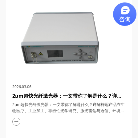
通信、5G/6G通信与雷达系统、光学相干层析成像（OCT）、光
学测量与传感以及太赫兹研究与超快激光等多个领域展现出非凡
的应用潜力。今天，四川梓冠光电...
2026.03.06
2μm超快光纤激光器：一文带你了解是什么？详解
梓冠产品在生物医疗、工业加工、非线性光学研究、
2μm超快光纤激光器：一文带你了解是什么？详解梓冠产品在生
激光雷达与通信、环境监测等领域的实际应用
物医疗、工业加工、非线性光学研究、激光雷达与通信、环境监
测等领域的实际应用 超快光纤激光器凭借其高功率、短脉冲、
宽调谐范围等特性，在激光技术迅猛发展的今天，成为科研与工
业领域的“明星工具”。其中，2μm波段的超快光纤激光器因其独
特的光谱优势（如人眼安全、水分子吸收峰等），在生物医疗、