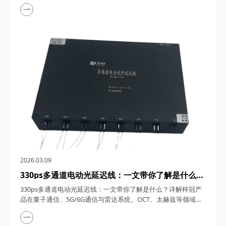
1550nm单频窄线宽纳秒激光器，在激光技术的浩瀚星空中，犹
如一颗璀璨的明星，以其独特的光学特性和广泛的应用领域，吸
引了众多科研与工业界的目光。四川梓冠光电作为该领域的高新
技术企业，其推出的1550nm单频窄线宽纳秒激光器更是以其卓
越的性能和稳定的表现，成为了市场上的热门之...
2026.03.09
330ps多通道电动光延迟线：一文带你了解是什么？
详解梓冠产品在量子通信、5G/6G通信与雷达系
330ps多通道电动光延迟线：一文带你了解是什么？详解梓冠产
统、OCT、太赫兹等领域的实际应用
品在量子通信、5G/6G通信与雷达系统、OCT、太赫兹等领域的
实际应用 330ps多通道电动光延迟线，在光通信与光电子技术的
飞速发展中，凭借其高精度、多通道、可调可控等特性，在量子