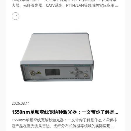
FTTH/LAN等领域的实际应用
大器、光纤激光器、CATV系统、FTTH/LAN等领域的实际应用
1x5拉锥耦合器，在光纤通信与传感技术迅猛发展的今天，凭借
其独特的设计、卓越的性能以及广泛的应用场景，成为了光纤网
络构建中不可或缺的关键组件。今天，四川梓冠光电将从产品定
义、工作原理、特点参数以及具体应用等多个维度，全面剖析这
款产品的内在魅力。 一、1...
2026.03.11
1550nm单频窄线宽纳秒激光器：一文带你了解是什
么？详解梓冠产品在激光测风雷达、光纤分布式传感
1550nm单频窄线宽纳秒激光器：一文带你了解是什么？详解梓
等领域的实际应用
冠产品在激光测风雷达、光纤分布式传感等领域的实际应用