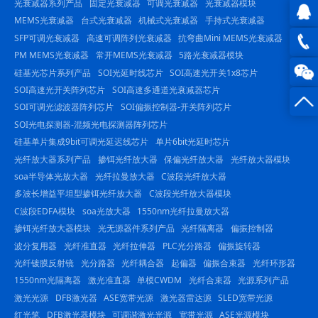
光衰减器系列产品
固定光衰减器
可调光衰减器
光衰减器模块
MEMS光衰减器
台式光衰减器
机械式光衰减器
手持式光衰减器
SFP可调光衰减器
高速可调阵列光衰减器
抗弯曲Mini MEMS光衰减器
QQ在
PM MEMS光衰减器
常开MEMS光衰减器
5路光衰减器模块
线咨
0816
硅基光芯片系列产品
SOI光延时线芯片
SOI高速光开关1x8芯片
SOI高速光开关阵列芯片
SOI高速多通道光衰减器芯片
询
-
SOI可调光滤波器阵列芯片
SOI偏振控制器-开关阵列芯片
SOI光电探测器-混频光电探测器阵列芯片
23844
硅基单片集成9bit可调光延迟线芯片
单片6bit光延时芯片
光纤放大器系列产品
掺铒光纤放大器
保偏光纤放大器
光纤放大器模块
soa半导体光放大器
光纤拉曼放大器
C波段光纤放大器
多波长增益平坦型掺铒光纤放大器
C波段光纤放大器模块
C波段EDFA模块
soa光放大器
1550nm光纤拉曼放大器
掺铒光纤放大器模块
光无源器件系列产品
光纤隔离器
偏振控制器
波分复用器
光纤准直器
光纤拉伸器
PLC光分路器
偏振旋转器
光纤镀膜反射镜
光分路器
光纤耦合器
起偏器
偏振合束器
光纤环形器
1550nm光隔离器
激光准直器
单模CWDM
光纤合束器
光源系列产品
激光光源
DFB激光器
ASE宽带光源
激光器雷达源
SLED宽带光源
红光笔
DFB激光器模块
可调谐激光光源
宽带光源
ASE光源模块