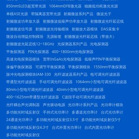
850nmSLED超宽带光源
1064nmDFB激光器
稳频低功耗激光光源
单模ASE光源
带隔离器宽带光源
射频微波系列产品
微波光子
射频微波功率放大器
射频微波低噪声功率放大器
射频微波光纤延迟线
射频微波信号源
射频微波光传输模块
射频放大器模块
DAS采集卡
微波自动增益控制模块
无源标签
射频微波光纤延迟线（带放大）
射频微波光延迟线12~18GHz
光探测器系列产品
光电探测器
平衡探测器
PIN光探测器
400~1800nm光电探测器
高速光电探测器模块
宽带InGaAs光电探测器
低噪声PIN平衡探测器
保偏平衡探测器
可调节平衡探测器
平衡探测模块
1550nm平衡探测器
脉冲光电探测模块IAM-330
光纤滤波器系列产品
电可调光纤滤波器
带通型光纤滤波器
手动可调光纤滤波器
1064nm小型电可调光纤滤波器
80nm小型电可调光纤滤波器
40nm小型电可调光纤滤波器
400~1625nm带通型光纤滤波器
C波段手动可调光纤滤波器
光纤耦合声光调制器
声光驱动电源
光功率计系列产品
光功率计模块
多功能光时域反射仪
手持式光功率计
多通道光功率计
台式光功率计
24通道光功率计
多功能光时域反射仪3.5寸
多功能光时域反射仪5寸
多功能光时域反射仪4.3寸
台式外置光功率计
台式内置光功率计
多功能光时域反射仪