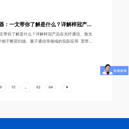
领域的“精密手术刀”。四川梓冠光电将从技术原理、
深度解析这款激光器的革新价值。 一、窄线宽单频光
探测器：一文带你了解是什么？详解梓冠产品
达、光谱分析与测量、光学相干断层扫描、
：一文带你了解是什么？详解梓冠产品在光纤通信、激光
际应用
学相干断层扫描、量子通信等领域的实际应用 宽带
G/6G通信、自动驾驶激光雷达、量子计算等前沿领域，
宽波长覆盖等特性，成为光纤通信、激光雷达、光谱分
”。四川梓冠光电将从材料科学、器件设计、应用场景
9
10
...
63
64
»