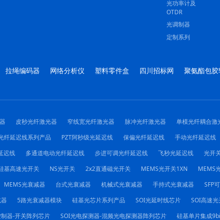
光功率计及
OTDR
光调制器
定制系列
拉绳编码器
网络分析仪
塑料零件盒
四川招标网
聚氨酯包胶
器
皮秒光纤激光器
窄线宽光纤激光器
脉冲光纤激光器
单模光纤耦合激
光纤延迟线系列产品
PZT阿秒级光延迟线
保偏光纤延迟线
手动光纤延迟线
延迟线
多通道电动光纤延迟线
步进可调光纤延迟线
飞秒光延迟线
光开
硅基高速光开关
NS光开关
2x2直通磁光开关
MEMS光开关1XN
MEMS光
MEMS光衰减器
台式光衰减器
机械式光衰减器
手持式光衰减器
SFP
减器
5路光衰减器模块
硅基光芯片系列产品
SOI光延时线芯片
SOI高速光
控制器-开关阵列芯片
SOI光电探测器-混频光电探测器阵列芯片
硅基单片集成9b