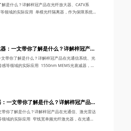
纤激光器、FTTH/LAN等领域的实际应用
解是什么？详解梓冠产品在光纤放大器、CATV系
LAN等领域的实际应用 单模光纤隔离器，作为保障系统
信技术飞速发展的今天，凭借军工级品质与创新设计，
、光纤激光器及FTTH/LAN领域的核心解决方案。四川
能参数到典型应用场景，全方位解析这款国产高端光器
光衰减器：一文带你了解是什么？详解梓冠产品
络管理、光器件测试、光传感等领域的实际
器：一文带你了解是什么？详解梓冠产品在光通信系统、光
等领域的实际应用 1550nm MEMS光衰减器，在
展的今天，凭借其微米级精度、纳秒级响应及高度集成
缺的“光功率调节阀”。四川梓冠光电将从技术原理、
深度解析这款器件如何以创新设计重新定义光信号控制
器：一文带你了解是什么？详解梓冠产品在
统、声学传感、微波光子等领域的实际应用
文带你了解是什么？详解梓冠产品在光通信、激光雷达
等领域的实际应用 窄线宽单频光纤激光器，在光通
等前沿领域，凭借其亚千赫兹级线宽、超低相位噪声及