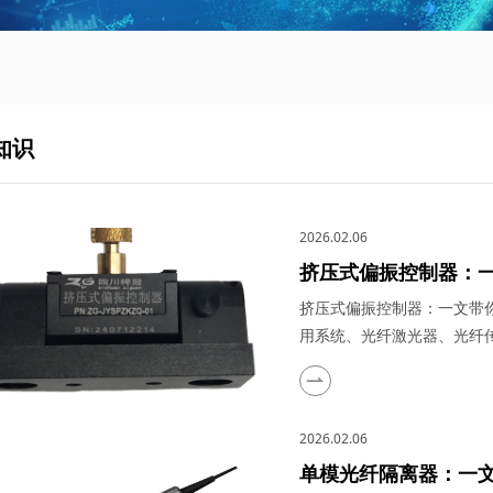
知识
2026.02.06
挤压式偏振控制器：
电信系统、波分复用
挤压式偏振控制器：一文带
的实际应用
用系统、光纤激光器、光纤
5G/6G通信、量子计算与
加球全覆盖能力，重新定义
数到六大应用场景，深度解
2026.02.06
制器的技术本...
单模光纤隔离器：一