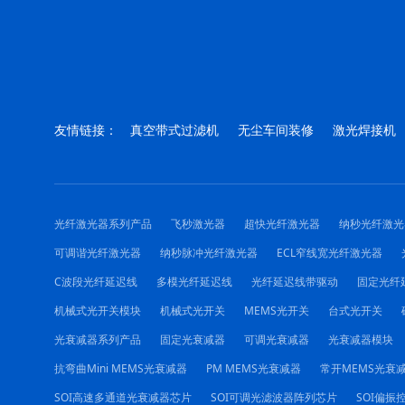
友情链接：
真空带式过滤机
无尘车间装修
激光焊接机
光纤激光器系列产品
飞秒激光器
超快光纤激光器
纳秒光纤激光
可调谐光纤激光器
纳秒脉冲光纤激光器
ECL窄线宽光纤激光器
C波段光纤延迟线
多模光纤延迟线
光纤延迟线带驱动
固定光纤
机械式光开关模块
机械式光开关
MEMS光开关
台式光开关
光衰减器系列产品
固定光衰减器
可调光衰减器
光衰减器模块
抗弯曲Mini MEMS光衰减器
PM MEMS光衰减器
常开MEMS光衰
SOI高速多通道光衰减器芯片
SOI可调光滤波器阵列芯片
SOI偏振