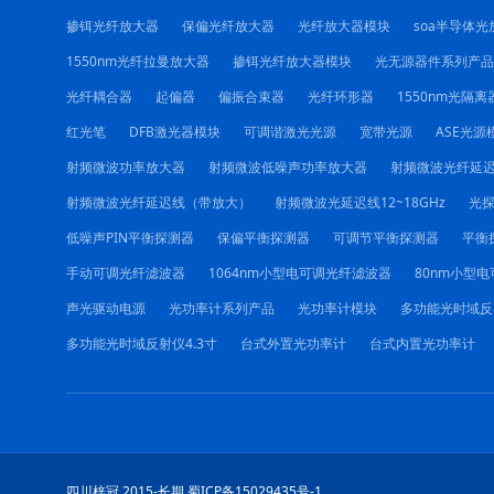
掺铒光纤放大器
保偏光纤放大器
光纤放大器模块
soa半导体光
1550nm光纤拉曼放大器
掺铒光纤放大器模块
光无源器件系列产品
光纤耦合器
起偏器
偏振合束器
光纤环形器
1550nm光隔离
红光笔
DFB激光器模块
可调谐激光光源
宽带光源
ASE光源
射频微波功率放大器
射频微波低噪声功率放大器
射频微波光纤延
射频微波光纤延迟线（带放大）
射频微波光延迟线12~18GHz
光
低噪声PIN平衡探测器
保偏平衡探测器
可调节平衡探测器
平衡
手动可调光纤滤波器
1064nm小型电可调光纤滤波器
80nm小型
声光驱动电源
光功率计系列产品
光功率计模块
多功能光时域反
多功能光时域反射仪4.3寸
台式外置光功率计
台式内置光功率计
四川梓冠 2015-长期 蜀ICP备15029435号-1