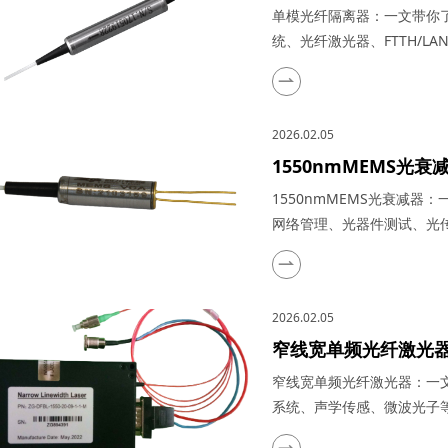
大器、CATV系统、光
单模光纤隔离器：一文带你了
统、光纤激光器、FTTH/
稳定性的关键器件，在光通
成为光纤放大器、CATV系统
梓冠光电将从技术原理、性
2026.02.05
件的核心价值...
1550nmMEMS
在光通信系统、光网
1550nmMEMS光衰减
应用
网络管理、光器件测试、光传感
光通信与光传感技术高速发
化设计，成为光链路中不可或
核心参数到四大应用场景，
2026.02.05
标准。&nb...
窄线宽单频光纤激光
光通信、激光雷达系
窄线宽单频光纤激光器：一
系统、声学传感、微波光子
信、量子传感、高精度测量