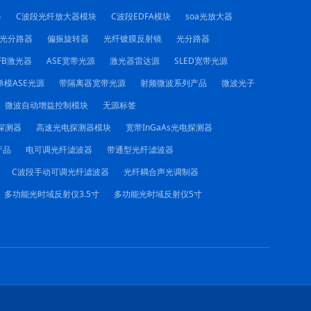
器
C波段光纤放大器模块
C波段EDFA模块
soa光放大器
C光分路器
偏振旋转器
光纤镀膜反射镜
光分路器
FB激光器
ASE宽带光源
激光器雷达源
SLED宽带光源
单模ASE光源
带隔离器宽带光源
射频微波系列产品
微波光子
微波自动增益控制模块
无源标签
电探测器
高速光电探测器模块
宽带InGaAs光电探测器
产品
电可调光纤滤波器
带通型光纤滤波器
C波段手动可调光纤滤波器
光纤耦合声光调制器
多功能光时域反射仪3.5寸
多功能光时域反射仪5寸