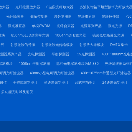
放大器
光纤拉曼放大器
C波段光纤放大器
多波长增益平坦型掺铒光纤放大
光纤隔离器
偏振控制器
波分复用器
光纤准直器
光纤拉伸器
PL
器
激光准直器
单模CWDM
光纤合束器
光源系列产品
激光光源
D
模块
850nmSLED超宽带光源
1064nmDFB激光器
稳频低功耗激光光源
迟线
射频微波信号源
射频微波光传输模块
射频放大器模块
DAS采集卡
探测器系列产品
光电探测器
平衡探测器
PIN光探测器
400~1800nm光
探测模块
1550nm平衡探测器
脉冲光电探测模块IAM-330
光纤滤波器系列
电可调光纤滤波器
40nm小型电可调光纤滤波器
400~1625nm带通型光纤滤波器
射仪
手持式光功率计
多通道光功率计
台式光功率计
24通道光功率计
多功能光时域反射仪