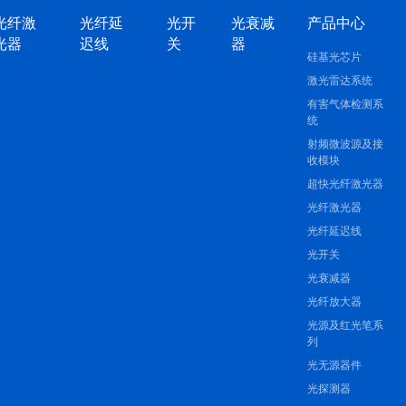
光纤激
光纤延
光开
光衰减
产品中心
光器
迟线
关
器
硅基光芯片
激光雷达系统
有害气体检测系
统
射频微波源及接
收模块
超快光纤激光器
光纤激光器
光纤延迟线
光开关
光衰减器
光纤放大器
光源及红光笔系
列
光无源器件
光探测器