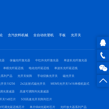
轮
含汽饮料机械
全自动吹塑机
手板
光开关
QQ在
光器
保偏光纤激光器
中红外光纤激光器
单波长光纤激光器
线咨询
0816 -
单模光纤延迟线
电动光纤延迟线
单波长光纤延迟线
关系列产品
光开关矩阵
手动切换光开关
磁光开关
23844
开关1X256
2x2反射式磁光开关
MEMS光开关1x16单模机架式
可调光衰减器
高速可调阵列光衰减器
开关1x8芯片
SOI高速光开关阵列芯片
it可调光延迟线芯片
单片6bit光延时芯片
光纤放大器系列产品