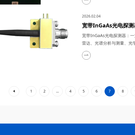
全光纤化设计，成为光子技术
核心参数到六大应用场景，
2026.02.04
纤激光器的产品定...
宽带InGaAs光电
在光纤通信、激光雷
宽带InGaAs光电探测器
量子通信等领域的实
雷达、光谱分析与测量、光
InGaAs光电探测器，在5
凭借其超低噪声、高带宽、
析等场景中的“光信号解码器
三个维度，深度解...
1
2
...
4
5
6
7
8