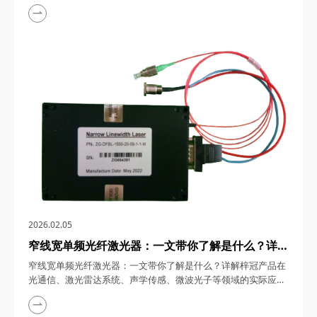
应用 1550nm MEMS光衰减器，在光通信与光传感技术高速发展
的今天，凭借其微米级精度、纳秒级响应及高度集成化设计，成
为光链路中不可或缺的“光功率调节阀”。四川梓冠光电将从技术
原理、核心参数到四大应用场景，深度解析这款器件如何以创新
设计重新定义光信号控制标准。&nb...
2026.02.05
窄线宽单频光纤激光器：一文带你了解是什么？详解
梓冠产品在光通信、激光雷达系统、声学传感、微波
窄线宽单频光纤激光器：一文带你了解是什么？详解梓冠产品在
光子等领域的实际应用
光通信、激光雷达系统、声学传感、微波光子等领域的实际应用
窄线宽单频光纤激光器，在光通信、量子传感、高精度测量等前
沿领域，凭借其亚千赫兹级线宽、超低相位噪声及全光纤化设