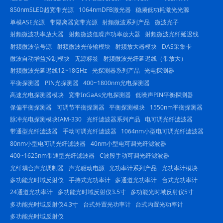
850nmSLED超宽带光源
1064nmDFB激光器
稳频低功耗激光光源
单模ASE光源
带隔离器宽带光源
射频微波系列产品
微波光子
射频微波功率放大器
射频微波低噪声功率放大器
射频微波光纤延迟线
射频微波信号源
射频微波光传输模块
射频放大器模块
DAS采集卡
微波自动增益控制模块
无源标签
射频微波光纤延迟线（带放大）
射频微波光延迟线12~18GHz
光探测器系列产品
光电探测器
平衡探测器
PIN光探测器
400~1800nm光电探测器
高速光电探测器模块
宽带InGaAs光电探测器
低噪声PIN平衡探测器
保偏平衡探测器
可调节平衡探测器
平衡探测模块
1550nm平衡探测器
脉冲光电探测模块IAM-330
光纤滤波器系列产品
电可调光纤滤波器
带通型光纤滤波器
手动可调光纤滤波器
1064nm小型电可调光纤滤波器
80nm小型电可调光纤滤波器
40nm小型电可调光纤滤波器
400~1625nm带通型光纤滤波器
C波段手动可调光纤滤波器
光纤耦合声光调制器
声光驱动电源
光功率计系列产品
光功率计模块
多功能光时域反射仪
手持式光功率计
多通道光功率计
台式光功率计
24通道光功率计
多功能光时域反射仪3.5寸
多功能光时域反射仪5寸
多功能光时域反射仪4.3寸
台式外置光功率计
台式内置光功率计
多功能光时域反射仪