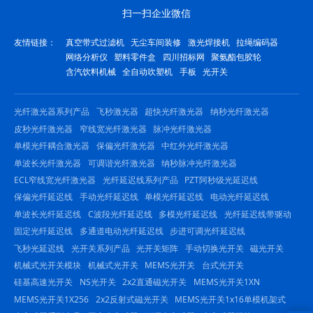
扫一扫企业微信
友情链接：
真空带式过滤机
无尘车间装修
激光焊接机
拉绳编码器
网络分析仪
塑料零件盒
四川招标网
聚氨酯包胶轮
含汽饮料机械
全自动吹塑机
手板
光开关
光纤激光器系列产品
飞秒激光器
超快光纤激光器
纳秒光纤激光器
皮秒光纤激光器
窄线宽光纤激光器
脉冲光纤激光器
单模光纤耦合激光器
保偏光纤激光器
中红外光纤激光器
单波长光纤激光器
可调谐光纤激光器
纳秒脉冲光纤激光器
ECL窄线宽光纤激光器
光纤延迟线系列产品
PZT阿秒级光延迟线
保偏光纤延迟线
手动光纤延迟线
单模光纤延迟线
电动光纤延迟线
单波长光纤延迟线
C波段光纤延迟线
多模光纤延迟线
光纤延迟线带驱动
固定光纤延迟线
多通道电动光纤延迟线
步进可调光纤延迟线
飞秒光延迟线
光开关系列产品
光开关矩阵
手动切换光开关
磁光开关
机械式光开关模块
机械式光开关
MEMS光开关
台式光开关
硅基高速光开关
NS光开关
2x2直通磁光开关
MEMS光开关1XN
MEMS光开关1X256
2x2反射式磁光开关
MEMS光开关1x16单模机架式