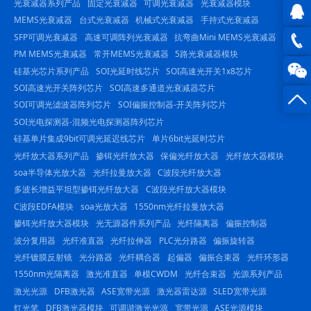
光衰减器系列产品
固定光衰减器
可调光衰减器
光衰减器模块
MEMS光衰减器
台式光衰减器
机械式光衰减器
手持式光衰减器
SFP可调光衰减器
高速可调阵列光衰减器
抗弯曲Mini MEMS光衰减器
QQ在
PM MEMS光衰减器
常开MEMS光衰减器
5路光衰减器模块
线咨
0816
硅基光芯片系列产品
SOI光延时线芯片
SOI高速光开关1x8芯片
SOI高速光开关阵列芯片
SOI高速多通道光衰减器芯片
询
-
SOI可调光滤波器阵列芯片
SOI偏振控制器-开关阵列芯片
SOI光电探测器-混频光电探测器阵列芯片
23844
硅基单片集成9bit可调光延迟线芯片
单片6bit光延时芯片
光纤放大器系列产品
掺铒光纤放大器
保偏光纤放大器
光纤放大器模块
soa半导体光放大器
光纤拉曼放大器
C波段光纤放大器
多波长增益平坦型掺铒光纤放大器
C波段光纤放大器模块
C波段EDFA模块
soa光放大器
1550nm光纤拉曼放大器
掺铒光纤放大器模块
光无源器件系列产品
光纤隔离器
偏振控制器
波分复用器
光纤准直器
光纤拉伸器
PLC光分路器
偏振旋转器
光纤镀膜反射镜
光分路器
光纤耦合器
起偏器
偏振合束器
光纤环形器
1550nm光隔离器
激光准直器
单模CWDM
光纤合束器
光源系列产品
激光光源
DFB激光器
ASE宽带光源
激光器雷达源
SLED宽带光源
红光笔
DFB激光器模块
可调谐激光光源
宽带光源
ASE光源模块