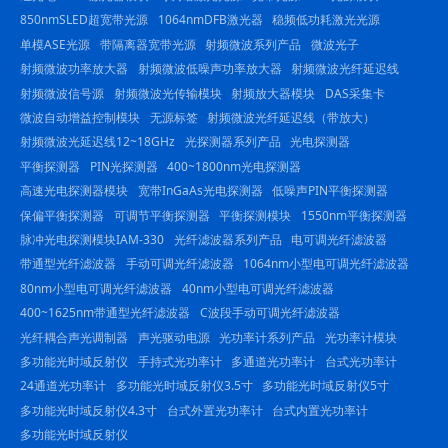
850nmSLED超宽带光源
1064nmDFB激光器
稳频低功耗激光光源
单模ASE光源
带隔离器宽带光源
射频微波系列产品
微波光子
射频微波功率放大器
射频微波低噪声功率放大器
射频微波光纤延迟线
射频微波信号源
射频微波光传输模块
射频放大器模块
DAS采集卡
微波自动增益控制模块
无源标签
射频微波光纤延迟线（带放大）
射频微波光延迟线12~18GHz
光探测器系列产品
光电探测器
平衡探测器
PIN光探测器
400~1800nm光电探测器
高速光电探测器模块
宽带InGaAs光电探测器
低噪声PIN平衡探测器
保偏平衡探测器
可调节平衡探测器
平衡探测模块
1550nm平衡探测器
脉冲光电探测模块IAM-330
光纤滤波器系列产品
电可调光纤滤波器
带通型光纤滤波器
手动可调光纤滤波器
1064nm小型电可调光纤滤波器
80nm小型电可调光纤滤波器
40nm小型电可调光纤滤波器
400~1625nm带通型光纤滤波器
C波段手动可调光纤滤波器
光纤耦合声光调制器
声光驱动电源
光功率计系列产品
光功率计模块
多功能光时域反射仪
手持式光功率计
多通道光功率计
台式光功率计
24通道光功率计
多功能光时域反射仪3.5寸
多功能光时域反射仪5寸
多功能光时域反射仪4.3寸
台式外置光功率计
台式内置光功率计
多功能光时域反射仪