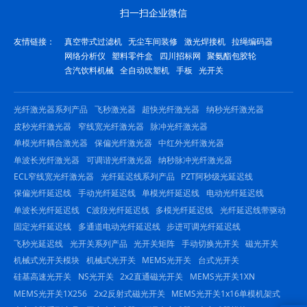
扫一扫企业微信
友情链接：
真空带式过滤机
无尘车间装修
激光焊接机
拉绳编码器
网络分析仪
塑料零件盒
四川招标网
聚氨酯包胶轮
含汽饮料机械
全自动吹塑机
手板
光开关
光纤激光器系列产品
飞秒激光器
超快光纤激光器
纳秒光纤激光器
皮秒光纤激光器
窄线宽光纤激光器
脉冲光纤激光器
单模光纤耦合激光器
保偏光纤激光器
中红外光纤激光器
单波长光纤激光器
可调谐光纤激光器
纳秒脉冲光纤激光器
ECL窄线宽光纤激光器
光纤延迟线系列产品
PZT阿秒级光延迟线
保偏光纤延迟线
手动光纤延迟线
单模光纤延迟线
电动光纤延迟线
单波长光纤延迟线
C波段光纤延迟线
多模光纤延迟线
光纤延迟线带驱动
固定光纤延迟线
多通道电动光纤延迟线
步进可调光纤延迟线
飞秒光延迟线
光开关系列产品
光开关矩阵
手动切换光开关
磁光开关
机械式光开关模块
机械式光开关
MEMS光开关
台式光开关
硅基高速光开关
NS光开关
2x2直通磁光开关
MEMS光开关1XN
MEMS光开关1X256
2x2反射式磁光开关
MEMS光开关1x16单模机架式