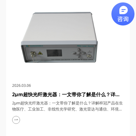
通信、5G/6G通信与雷达系统、光学相干层析成像（OCT）、光
学测量与传感以及太赫兹研究与超快激光等多个领域展现出非凡
的应用潜力。今天，四川梓冠光电...
2026.03.06
2μm超快光纤激光器：一文带你了解是什么？详解
梓冠产品在生物医疗、工业加工、非线性光学研究、
2μm超快光纤激光器：一文带你了解是什么？详解梓冠产品在生
激光雷达与通信、环境监测等领域的实际应用
物医疗、工业加工、非线性光学研究、激光雷达与通信、环境监
测等领域的实际应用 超快光纤激光器凭借其高功率、短脉冲、
宽调谐范围等特性，在激光技术迅猛发展的今天，成为科研与工
业领域的“明星工具”。其中，2μm波段的超快光纤激光器因其独
特的光谱优势（如人眼安全、水分子吸收峰等），在生物医疗、