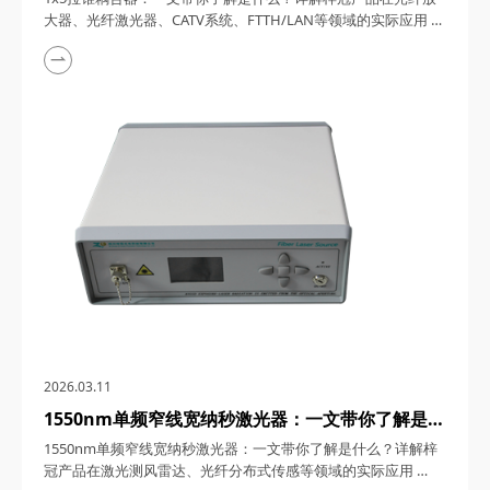
FTTH/LAN等领域的实际应用
大器、光纤激光器、CATV系统、FTTH/LAN等领域的实际应用
1x5拉锥耦合器，在光纤通信与传感技术迅猛发展的今天，凭借
其独特的设计、卓越的性能以及广泛的应用场景，成为了光纤网
络构建中不可或缺的关键组件。今天，四川梓冠光电将从产品定
义、工作原理、特点参数以及具体应用等多个维度，全面剖析这
款产品的内在魅力。 一、1...
2026.03.11
1550nm单频窄线宽纳秒激光器：一文带你了解是什
么？详解梓冠产品在激光测风雷达、光纤分布式传感
1550nm单频窄线宽纳秒激光器：一文带你了解是什么？详解梓
等领域的实际应用
冠产品在激光测风雷达、光纤分布式传感等领域的实际应用