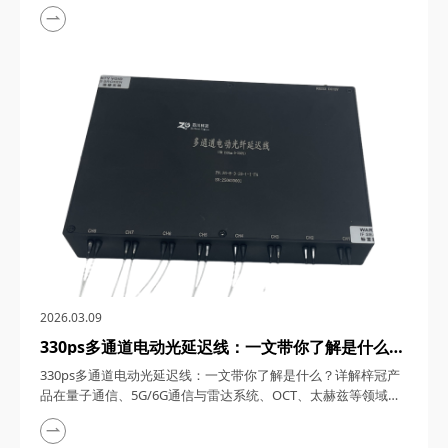
1550nm单频窄线宽纳秒激光器，在激光技术的浩瀚星空中，犹
如一颗璀璨的明星，以其独特的光学特性和广泛的应用领域，吸
引了众多科研与工业界的目光。四川梓冠光电作为该领域的高新
技术企业，其推出的1550nm单频窄线宽纳秒激光器更是以其卓
越的性能和稳定的表现，成为了市场上的热门之...
2026.03.09
330ps多通道电动光延迟线：一文带你了解是什么？
详解梓冠产品在量子通信、5G/6G通信与雷达系
330ps多通道电动光延迟线：一文带你了解是什么？详解梓冠产
统、OCT、太赫兹等领域的实际应用
品在量子通信、5G/6G通信与雷达系统、OCT、太赫兹等领域的
实际应用 330ps多通道电动光延迟线，在光通信与光电子技术的
飞速发展中，凭借其高精度、多通道、可调可控等特性，在量子