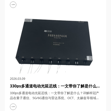
1550nm单频窄线宽纳秒激光器，在激光技术的浩瀚星空中，犹
如一颗璀璨的明星，以其独特的光学特性和广泛的应用领域，吸
引了众多科研与工业界的目光。四川梓冠光电作为该领域的高新
技术企业，其推出的1550nm单频窄线宽纳秒激光器更是以其卓
越的性能和稳定的表现，成为了市场上的热门之...
2026.03.09
330ps多通道电动光延迟线：一文带你了解是什么？
详解梓冠产品在量子通信、5G/6G通信与雷达系
330ps多通道电动光延迟线：一文带你了解是什么？详解梓冠产
统、OCT、太赫兹等领域的实际应用
品在量子通信、5G/6G通信与雷达系统、OCT、太赫兹等领域的
实际应用 330ps多通道电动光延迟线，在光通信与光电子技术的
飞速发展中，凭借其高精度、多通道、可调可控等特性，在量子