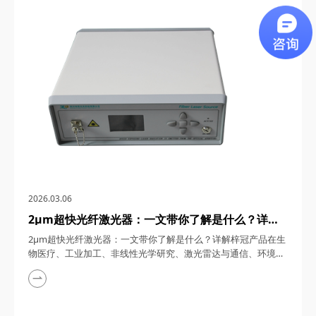
通信、5G/6G通信与雷达系统、光学相干层析成像（OCT）、光
学测量与传感以及太赫兹研究与超快激光等多个领域展现出非凡
的应用潜力。今天，四川梓冠光电...
2026.03.06
2μm超快光纤激光器：一文带你了解是什么？详解
梓冠产品在生物医疗、工业加工、非线性光学研究、
2μm超快光纤激光器：一文带你了解是什么？详解梓冠产品在生
激光雷达与通信、环境监测等领域的实际应用
物医疗、工业加工、非线性光学研究、激光雷达与通信、环境监
测等领域的实际应用 超快光纤激光器凭借其高功率、短脉冲、
宽调谐范围等特性，在激光技术迅猛发展的今天，成为科研与工
业领域的“明星工具”。其中，2μm波段的超快光纤激光器因其独
特的光谱优势（如人眼安全、水分子吸收峰等），在生物医疗、