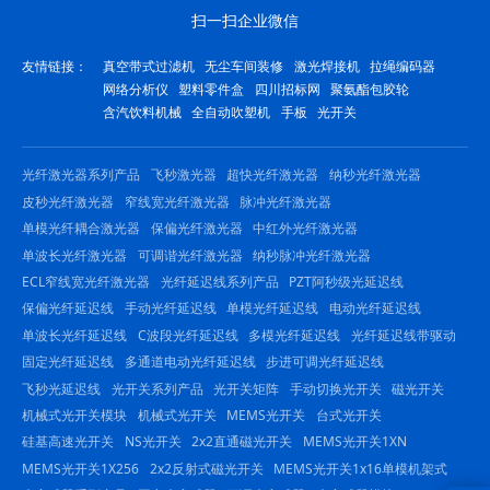
扫一扫企业微信
友情链接：
真空带式过滤机
无尘车间装修
激光焊接机
拉绳编码器
网络分析仪
塑料零件盒
四川招标网
聚氨酯包胶轮
含汽饮料机械
全自动吹塑机
手板
光开关
光纤激光器系列产品
飞秒激光器
超快光纤激光器
纳秒光纤激光器
皮秒光纤激光器
窄线宽光纤激光器
脉冲光纤激光器
单模光纤耦合激光器
保偏光纤激光器
中红外光纤激光器
单波长光纤激光器
可调谐光纤激光器
纳秒脉冲光纤激光器
ECL窄线宽光纤激光器
光纤延迟线系列产品
PZT阿秒级光延迟线
保偏光纤延迟线
手动光纤延迟线
单模光纤延迟线
电动光纤延迟线
单波长光纤延迟线
C波段光纤延迟线
多模光纤延迟线
光纤延迟线带驱动
固定光纤延迟线
多通道电动光纤延迟线
步进可调光纤延迟线
飞秒光延迟线
光开关系列产品
光开关矩阵
手动切换光开关
磁光开关
机械式光开关模块
机械式光开关
MEMS光开关
台式光开关
硅基高速光开关
NS光开关
2x2直通磁光开关
MEMS光开关1XN
MEMS光开关1X256
2x2反射式磁光开关
MEMS光开关1x16单模机架式