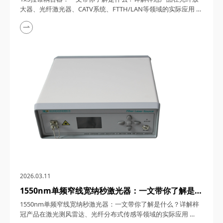
FTTH/LAN等领域的实际应用
大器、光纤激光器、CATV系统、FTTH/LAN等领域的实际应用
1x5拉锥耦合器，在光纤通信与传感技术迅猛发展的今天，凭借
其独特的设计、卓越的性能以及广泛的应用场景，成为了光纤网
络构建中不可或缺的关键组件。今天，四川梓冠光电将从产品定
义、工作原理、特点参数以及具体应用等多个维度，全面剖析这
款产品的内在魅力。 一、1...
2026.03.11
1550nm单频窄线宽纳秒激光器：一文带你了解是什
么？详解梓冠产品在激光测风雷达、光纤分布式传感
1550nm单频窄线宽纳秒激光器：一文带你了解是什么？详解梓
等领域的实际应用
冠产品在激光测风雷达、光纤分布式传感等领域的实际应用