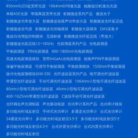
850nmSLED超宽带光源
1064nmDFB激光器
稳频低功耗激光光源
单模ASE光源
带隔离器宽带光源
射频微波系列产品
微波光子
射频微波功率放大器
射频微波低噪声功率放大器
射频微波光纤延迟线
射频微波信号源
射频微波光传输模块
射频放大器模块
DAS采集卡
微波自动增益控制模块
无源标签
射频微波光纤延迟线（带放大）
射频微波光延迟线12~18GHz
光探测器系列产品
光电探测器
平衡探测器
PIN光探测器
400~1800nm光电探测器
高速光电探测器模块
宽带InGaAs光电探测器
低噪声PIN平衡探测器
保偏平衡探测器
可调节平衡探测器
平衡探测模块
1550nm平衡探测器
脉冲光电探测模块IAM-330
光纤滤波器系列产品
电可调光纤滤波器
带通型光纤滤波器
手动可调光纤滤波器
1064nm小型电可调光纤滤波器
80nm小型电可调光纤滤波器
40nm小型电可调光纤滤波器
400~1625nm带通型光纤滤波器
C波段手动可调光纤滤波器
光纤耦合声光调制器
声光驱动电源
光功率计系列产品
光功率计模块
多功能光时域反射仪
手持式光功率计
多通道光功率计
台式光功率计
24通道光功率计
多功能光时域反射仪3.5寸
多功能光时域反射仪5寸
多功能光时域反射仪4.3寸
台式外置光功率计
台式内置光功率计
多功能光时域反射仪