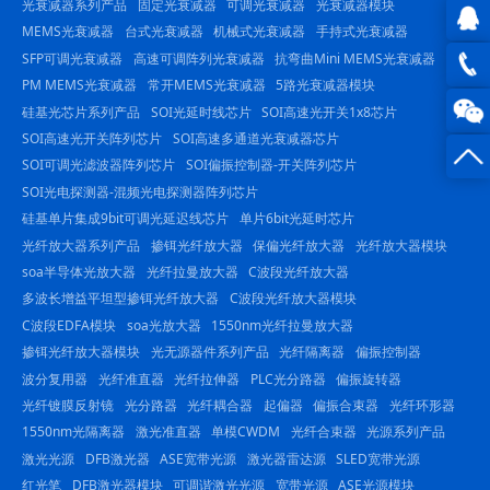
光衰减器系列产品
固定光衰减器
可调光衰减器
光衰减器模块
MEMS光衰减器
台式光衰减器
机械式光衰减器
手持式光衰减器
SFP可调光衰减器
高速可调阵列光衰减器
抗弯曲Mini MEMS光衰减器
QQ在
PM MEMS光衰减器
常开MEMS光衰减器
5路光衰减器模块
线咨
0816
硅基光芯片系列产品
SOI光延时线芯片
SOI高速光开关1x8芯片
SOI高速光开关阵列芯片
SOI高速多通道光衰减器芯片
询
-
SOI可调光滤波器阵列芯片
SOI偏振控制器-开关阵列芯片
SOI光电探测器-混频光电探测器阵列芯片
23844
硅基单片集成9bit可调光延迟线芯片
单片6bit光延时芯片
光纤放大器系列产品
掺铒光纤放大器
保偏光纤放大器
光纤放大器模块
soa半导体光放大器
光纤拉曼放大器
C波段光纤放大器
多波长增益平坦型掺铒光纤放大器
C波段光纤放大器模块
C波段EDFA模块
soa光放大器
1550nm光纤拉曼放大器
掺铒光纤放大器模块
光无源器件系列产品
光纤隔离器
偏振控制器
波分复用器
光纤准直器
光纤拉伸器
PLC光分路器
偏振旋转器
光纤镀膜反射镜
光分路器
光纤耦合器
起偏器
偏振合束器
光纤环形器
1550nm光隔离器
激光准直器
单模CWDM
光纤合束器
光源系列产品
激光光源
DFB激光器
ASE宽带光源
激光器雷达源
SLED宽带光源
红光笔
DFB激光器模块
可调谐激光光源
宽带光源
ASE光源模块