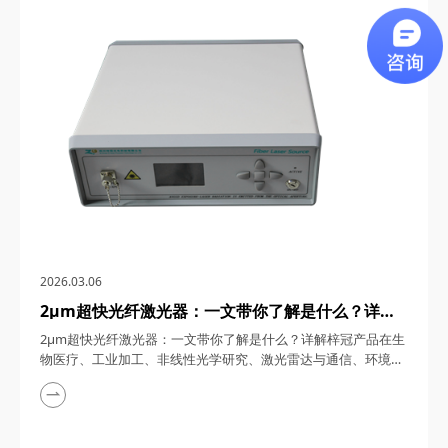
通信、5G/6G通信与雷达系统、光学相干层析成像（OCT）、光
学测量与传感以及太赫兹研究与超快激光等多个领域展现出非凡
的应用潜力。今天，四川梓冠光电...
2026.03.06
2μm超快光纤激光器：一文带你了解是什么？详解
梓冠产品在生物医疗、工业加工、非线性光学研究、
2μm超快光纤激光器：一文带你了解是什么？详解梓冠产品在生
激光雷达与通信、环境监测等领域的实际应用
物医疗、工业加工、非线性光学研究、激光雷达与通信、环境监
测等领域的实际应用 超快光纤激光器凭借其高功率、短脉冲、
宽调谐范围等特性，在激光技术迅猛发展的今天，成为科研与工
业领域的“明星工具”。其中，2μm波段的超快光纤激光器因其独
特的光谱优势（如人眼安全、水分子吸收峰等），在生物医疗、