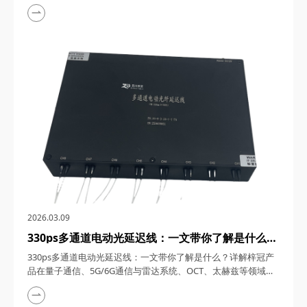
1550nm单频窄线宽纳秒激光器，在激光技术的浩瀚星空中，犹
如一颗璀璨的明星，以其独特的光学特性和广泛的应用领域，吸
引了众多科研与工业界的目光。四川梓冠光电作为该领域的高新
技术企业，其推出的1550nm单频窄线宽纳秒激光器更是以其卓
越的性能和稳定的表现，成为了市场上的热门之...
2026.03.09
330ps多通道电动光延迟线：一文带你了解是什么？
详解梓冠产品在量子通信、5G/6G通信与雷达系
330ps多通道电动光延迟线：一文带你了解是什么？详解梓冠产
统、OCT、太赫兹等领域的实际应用
品在量子通信、5G/6G通信与雷达系统、OCT、太赫兹等领域的
实际应用 330ps多通道电动光延迟线，在光通信与光电子技术的
飞速发展中，凭借其高精度、多通道、可调可控等特性，在量子