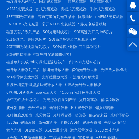
光衰减器系列产品
固定光衰减器
可调光衰减器
光衰减器模块
MEMS光衰减器
台式光衰减器
机械式光衰减器
手持式光衰减器
SFP可调光衰减器
高速可调阵列光衰减器
抗弯曲Mini MEMS光衰减器
QQ在
PM MEMS光衰减器
常开MEMS光衰减器
5路光衰减器模块
线咨
0816
硅基光芯片系列产品
SOI光延时线芯片
SOI高速光开关1x8芯片
SOI高速光开关阵列芯片
SOI高速多通道光衰减器芯片
询
-
SOI可调光滤波器阵列芯片
SOI偏振控制器-开关阵列芯片
SOI光电探测器-混频光电探测器阵列芯片
23844
硅基单片集成9bit可调光延迟线芯片
单片6bit光延时芯片
光纤放大器系列产品
掺铒光纤放大器
保偏光纤放大器
光纤放大器模块
soa半导体光放大器
光纤拉曼放大器
C波段光纤放大器
多波长增益平坦型掺铒光纤放大器
C波段光纤放大器模块
C波段EDFA模块
soa光放大器
1550nm光纤拉曼放大器
掺铒光纤放大器模块
光无源器件系列产品
光纤隔离器
偏振控制器
波分复用器
光纤准直器
光纤拉伸器
PLC光分路器
偏振旋转器
光纤镀膜反射镜
光分路器
光纤耦合器
起偏器
偏振合束器
光纤环形器
1550nm光隔离器
激光准直器
单模CWDM
光纤合束器
光源系列产品
激光光源
DFB激光器
ASE宽带光源
激光器雷达源
SLED宽带光源
红光笔
DFB激光器模块
可调谐激光光源
宽带光源
ASE光源模块