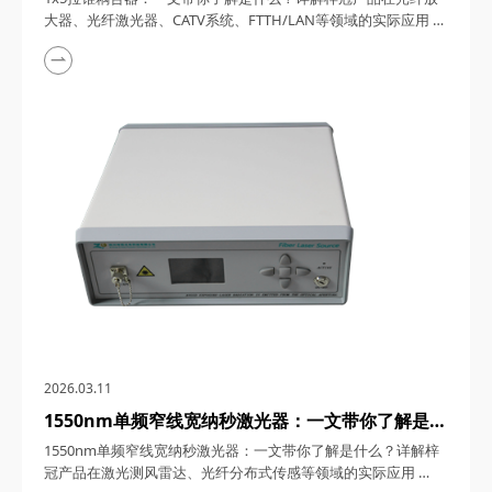
FTTH/LAN等领域的实际应用
大器、光纤激光器、CATV系统、FTTH/LAN等领域的实际应用
1x5拉锥耦合器，在光纤通信与传感技术迅猛发展的今天，凭借
其独特的设计、卓越的性能以及广泛的应用场景，成为了光纤网
络构建中不可或缺的关键组件。今天，四川梓冠光电将从产品定
义、工作原理、特点参数以及具体应用等多个维度，全面剖析这
款产品的内在魅力。 一、1...
2026.03.11
1550nm单频窄线宽纳秒激光器：一文带你了解是什
么？详解梓冠产品在激光测风雷达、光纤分布式传感
1550nm单频窄线宽纳秒激光器：一文带你了解是什么？详解梓
等领域的实际应用
冠产品在激光测风雷达、光纤分布式传感等领域的实际应用