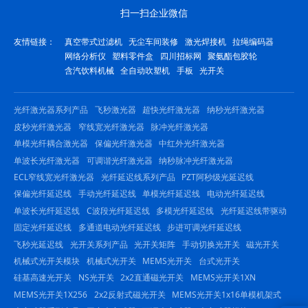
扫一扫企业微信
友情链接：
真空带式过滤机
无尘车间装修
激光焊接机
拉绳编码器
网络分析仪
塑料零件盒
四川招标网
聚氨酯包胶轮
含汽饮料机械
全自动吹塑机
手板
光开关
光纤激光器系列产品
飞秒激光器
超快光纤激光器
纳秒光纤激光器
皮秒光纤激光器
窄线宽光纤激光器
脉冲光纤激光器
单模光纤耦合激光器
保偏光纤激光器
中红外光纤激光器
单波长光纤激光器
可调谐光纤激光器
纳秒脉冲光纤激光器
ECL窄线宽光纤激光器
光纤延迟线系列产品
PZT阿秒级光延迟线
保偏光纤延迟线
手动光纤延迟线
单模光纤延迟线
电动光纤延迟线
单波长光纤延迟线
C波段光纤延迟线
多模光纤延迟线
光纤延迟线带驱动
固定光纤延迟线
多通道电动光纤延迟线
步进可调光纤延迟线
飞秒光延迟线
光开关系列产品
光开关矩阵
手动切换光开关
磁光开关
机械式光开关模块
机械式光开关
MEMS光开关
台式光开关
硅基高速光开关
NS光开关
2x2直通磁光开关
MEMS光开关1XN
MEMS光开关1X256
2x2反射式磁光开关
MEMS光开关1x16单模机架式