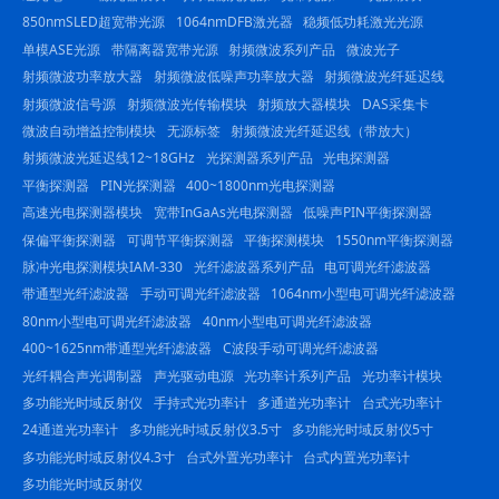
850nmSLED超宽带光源
1064nmDFB激光器
稳频低功耗激光光源
单模ASE光源
带隔离器宽带光源
射频微波系列产品
微波光子
射频微波功率放大器
射频微波低噪声功率放大器
射频微波光纤延迟线
射频微波信号源
射频微波光传输模块
射频放大器模块
DAS采集卡
微波自动增益控制模块
无源标签
射频微波光纤延迟线（带放大）
射频微波光延迟线12~18GHz
光探测器系列产品
光电探测器
平衡探测器
PIN光探测器
400~1800nm光电探测器
高速光电探测器模块
宽带InGaAs光电探测器
低噪声PIN平衡探测器
保偏平衡探测器
可调节平衡探测器
平衡探测模块
1550nm平衡探测器
脉冲光电探测模块IAM-330
光纤滤波器系列产品
电可调光纤滤波器
带通型光纤滤波器
手动可调光纤滤波器
1064nm小型电可调光纤滤波器
80nm小型电可调光纤滤波器
40nm小型电可调光纤滤波器
400~1625nm带通型光纤滤波器
C波段手动可调光纤滤波器
光纤耦合声光调制器
声光驱动电源
光功率计系列产品
光功率计模块
多功能光时域反射仪
手持式光功率计
多通道光功率计
台式光功率计
24通道光功率计
多功能光时域反射仪3.5寸
多功能光时域反射仪5寸
多功能光时域反射仪4.3寸
台式外置光功率计
台式内置光功率计
多功能光时域反射仪