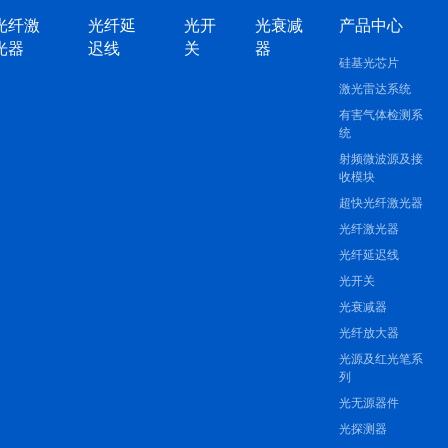
光纤激
光纤延
光开
光衰减
产品中心
光器
迟线
关
器
硅基光芯片
激光雷达系统
有害气体检测系
统
射频微波源及接
收模块
超快光纤激光器
光纤激光器
光纤延迟线
光开关
光衰减器
光纤放大器
光源及红光笔系
列
光无源器件
光探测器