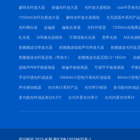
掺铒光纤放大器
保偏光纤放大器
光纤放大器模块
soa半导体光
1550nm光纤拉曼放大器
掺铒光纤放大器模块
光无源器件系列产品
光纤耦合器
起偏器
偏振合束器
光纤环形器
1550nm光隔离
红光笔
DFB激光器模块
可调谐激光光源
宽带光源
ASE光源
射频微波功率放大器
射频微波低噪声功率放大器
射频微波光纤延
射频微波光纤延迟线（带放大）
射频微波光延迟线12~18GHz
光
低噪声PIN平衡探测器
保偏平衡探测器
可调节平衡探测器
平衡
手动可调光纤滤波器
1064nm小型电可调光纤滤波器
80nm小型
声光驱动电源
光功率计系列产品
光功率计模块
多功能光时域反
多功能光时域反射仪4.3寸
台式外置光功率计
台式内置光功率计
四川梓冠 2015-长期 蜀ICP备15029435号-1