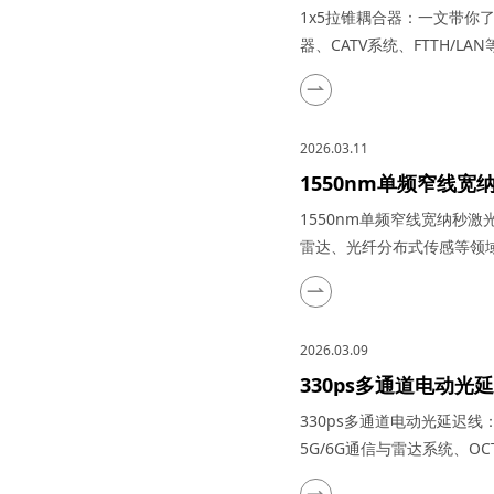
大器、光纤激光器、CA
1x5拉锥耦合器：一文带你
器、CATV系统、FTTH/
感技术迅猛发展的今天，凭
为了光纤网络构建中不可或
作原理、特点参数以及具体
2026.03.11
一、1...
1550nm单频窄线
冠产品在激光测风雷
1550nm单频窄线宽纳秒
雷达、光纤分布式传感等领域
光技术的浩瀚星空中，犹如
域，吸引了众多科研与工业
其推出的1550nm单频窄
2026.03.09
了市场上的热门之...
330ps多通道电动
品在量子通信、5G/
330ps多通道电动光延迟
实际应用
5G/6G通信与雷达系统、O
迟线，在光通信与光电子技