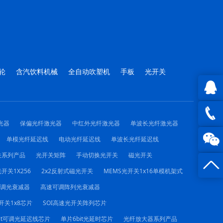
轮
含汽饮料机械
全自动吹塑机
手板
光开关
QQ在
光器
保偏光纤激光器
中红外光纤激光器
单波长光纤激光器
线咨询
0816 -
单模光纤延迟线
电动光纤延迟线
单波长光纤延迟线
关系列产品
光开关矩阵
手动切换光开关
磁光开关
23844
开关1X256
2x2反射式磁光开关
MEMS光开关1x16单模机架式
可调光衰减器
高速可调阵列光衰减器
开关1x8芯片
SOI高速光开关阵列芯片
it可调光延迟线芯片
单片6bit光延时芯片
光纤放大器系列产品