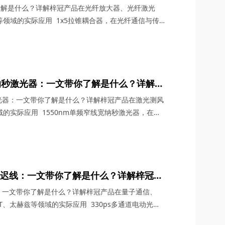
TV系统、FTTH/LAN等领域的实际应用
了解是什么？详解梓冠产品在光纤放大器、光纤激光
LAN等领域的实际应用 1x5拉锥耦合器，在光纤通信与传
借其独特的设计、卓越的性能以及广泛的应用场景，成
缺的关键组件。今天，四川梓冠光电将从产品定义、工
应用等多个维度，全面剖析这款产品的内在魅力。
宽纳秒激光器：一文带你了解是什么？详解梓
达、光纤分布式传感等领域的实际应用
激光器：一文带你了解是什么？详解梓冠产品在激光测风
的实际应用 1550nm单频窄线宽纳秒激光器，在激
一颗璀璨的明星，以其独特的光学特性和广泛的应用领
界的目光。四川梓冠光电作为该领域的高新技术企业，
线宽纳秒激光器更是以其卓越的性能和稳定的表现，成为
光延迟线：一文带你了解是什么？详解梓冠产
6G通信与雷达系统、OCT、太赫兹等领域的
线：一文带你了解是什么？详解梓冠产品在量子通信、
CT、太赫兹等领域的实际应用 330ps多通道电动光延
术的飞速发展中，凭借其高精度、多通道、可调可控等