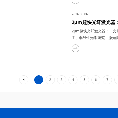
特性，在量子通信、5G/6
量与传感以及太赫兹研究与
2026.03.06
川梓冠光电...
2μm超快光纤激光器
生物医疗、工业加工
2μm超快光纤激光器：一
监测等领域的实际应
工、非线性光学研究、激光
光器凭借其高功率、短脉冲
为科研与工业领域的“明星工
谱优势（如人眼安全、水分
域展现出不可替代的价值。..
«
1
2
3
4
5
6
7