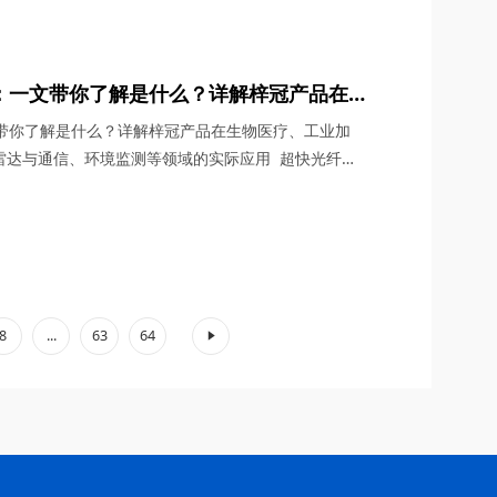
G通信与雷达系统、光学相干层析成像（OCT）、光学测
超快激光等多个领域展现出非凡的应用潜力。今天，四
：一文带你了解是什么？详解梓冠产品在
、非线性光学研究、激光雷达与通信、环境
文带你了解是什么？详解梓冠产品在生物医疗、工业加
用
雷达与通信、环境监测等领域的实际应用 超快光纤激
、宽调谐范围等特性，在激光技术迅猛发展的今天，成
具”。其中，2μm波段的超快光纤激光器因其独特的光
子吸收峰等），在生物医疗、工业加工、环境监测等领
.
8
...
63
64
»