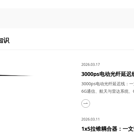
知识
2026.03.17
3000ps电动光纤
在量子通信、5G与6
3000ps电动光纤延迟线
际应用
6G通信、航天与雷达系统、O
高速发展的光通信与探测技
众多高科技领域的理想选择
特点、关键参数以及在量子通
2026.03.11
成像（OCT...
1x5拉锥耦合器：一