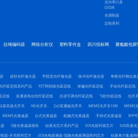
光功率计及
OTDR
光调制器
定制系列
拉绳编码器
网络分析仪
塑料零件盒
四川招标网
聚氨酯包胶
器
皮秒光纤激光器
窄线宽光纤激光器
脉冲光纤激光器
单模光纤耦合激
光纤延迟线系列产品
PZT阿秒级光延迟线
保偏光纤延迟线
手动光纤延迟线
延迟线
多通道电动光纤延迟线
步进可调光纤延迟线
飞秒光延迟线
光开
硅基高速光开关
NS光开关
2x2直通磁光开关
MEMS光开关1XN
MEMS光
MEMS光衰减器
台式光衰减器
机械式光衰减器
手持式光衰减器
SFP
减器
5路光衰减器模块
硅基光芯片系列产品
SOI光延时线芯片
SOI高速光
控制器-开关阵列芯片
SOI光电探测器-混频光电探测器阵列芯片
硅基单片集成9b