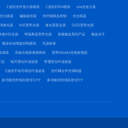
器
C波段光纤放大器模块
C波段EDFA模块
soa光放大器
C光分路器
偏振旋转器
光纤镀膜反射镜
光分路器
FB激光器
ASE宽带光源
激光器雷达源
SLED宽带光源
单模ASE光源
带隔离器宽带光源
射频微波系列产品
微波光子
微波自动增益控制模块
无源标签
电探测器
高速光电探测器模块
宽带InGaAs光电探测器
产品
电可调光纤滤波器
带通型光纤滤波器
C波段手动可调光纤滤波器
光纤耦合声光调制器
多功能光时域反射仪3.5寸
多功能光时域反射仪5寸