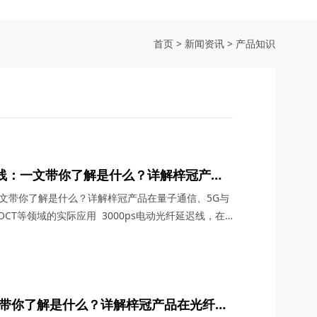
首页
>
新闻资讯
>
产品知识
延迟线：一文带你了解是什么？详解梓冠产品
G通信、航天与雷达系统、OCT等领域的实
：一文带你了解是什么？详解梓冠产品在量子通信、5G与
CT等领域的实际应用 3000ps电动光纤延迟线，在
术领域，凭借其卓越的性能和广泛的应用潜力，成为了
。今天，四川梓冠光电将从产品概述、工作原理、核心
信、5G与6G通信、航天与雷达系统、光学相干层析
文带你了解是什么？详解梓冠产品在光纤放