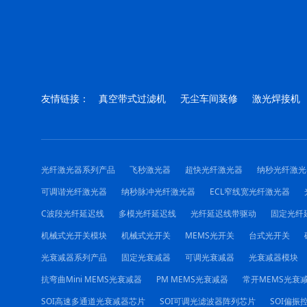
友情链接：
真空带式过滤机
无尘车间装修
激光焊接机
光纤激光器系列产品
飞秒激光器
超快光纤激光器
纳秒光纤激光
可调谐光纤激光器
纳秒脉冲光纤激光器
ECL窄线宽光纤激光器
C波段光纤延迟线
多模光纤延迟线
光纤延迟线带驱动
固定光纤
机械式光开关模块
机械式光开关
MEMS光开关
台式光开关
光衰减器系列产品
固定光衰减器
可调光衰减器
光衰减器模块
抗弯曲Mini MEMS光衰减器
PM MEMS光衰减器
常开MEMS光衰
SOI高速多通道光衰减器芯片
SOI可调光滤波器阵列芯片
SOI偏振