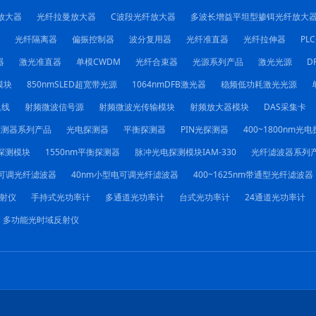
放大器
光纤拉曼放大器
C波段光纤放大器
多波长增益平坦型掺铒光纤放大
光纤隔离器
偏振控制器
波分复用器
光纤准直器
光纤拉伸器
PL
器
激光准直器
单模CWDM
光纤合束器
光源系列产品
激光光源
D
模块
850nmSLED超宽带光源
1064nmDFB激光器
稳频低功耗激光光源
迟线
射频微波信号源
射频微波光传输模块
射频放大器模块
DAS采集卡
探测器系列产品
光电探测器
平衡探测器
PIN光探测器
400~1800nm光
探测模块
1550nm平衡探测器
脉冲光电探测模块IAM-330
光纤滤波器系列
电可调光纤滤波器
40nm小型电可调光纤滤波器
400~1625nm带通型光纤滤波器
射仪
手持式光功率计
多通道光功率计
台式光功率计
24通道光功率计
多功能光时域反射仪