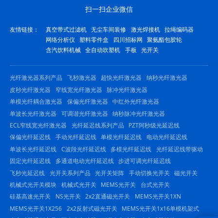
扫一扫企业微信
友情链接：
真空带式过滤机
无尘车间装修
激光焊接机
拉绳编码器
网络分析仪
塑料零件盒
四川招标网
聚氨酯包胶轮
含汽饮料机械
全自动吹塑机
手板
光开关
光纤激光器系列产品
飞秒激光器
超快光纤激光器
纳秒光纤激光器
皮秒光纤激光器
窄线宽光纤激光器
脉冲光纤激光器
单模光纤耦合激光器
保偏光纤激光器
中红外光纤激光器
单波长光纤激光器
可调谐光纤激光器
纳秒脉冲光纤激光器
ECL窄线宽光纤激光器
光纤延迟线系列产品
PZT阿秒级光延迟线
保偏光纤延迟线
手动光纤延迟线
单模光纤延迟线
电动光纤延迟线
单波长光纤延迟线
C波段光纤延迟线
多模光纤延迟线
光纤延迟线带驱动
固定光纤延迟线
多通道电动光纤延迟线
步进可调光纤延迟线
飞秒光延迟线
光开关系列产品
光开关矩阵
手动切换光开关
磁光开关
机械式光开关模块
机械式光开关
MEMS光开关
台式光开关
硅基高速光开关
NS光开关
2x2直通磁光开关
MEMS光开关1XN
MEMS光开关1X256
2x2反射式磁光开关
MEMS光开关1x16单模机架式