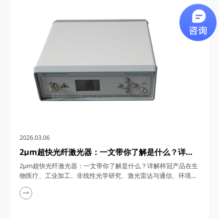
通信、5G/6G通信与雷达系统、光学相干层析成像（OCT）、光
学测量与传感以及太赫兹研究与超快激光等多个领域展现出非凡
的应用潜力。今天，四川梓冠光电...
2026.03.06
2μm超快光纤激光器：一文带你了解是什么？详解
梓冠产品在生物医疗、工业加工、非线性光学研究、
2μm超快光纤激光器：一文带你了解是什么？详解梓冠产品在生
激光雷达与通信、环境监测等领域的实际应用
物医疗、工业加工、非线性光学研究、激光雷达与通信、环境监
测等领域的实际应用 超快光纤激光器凭借其高功率、短脉冲、
宽调谐范围等特性，在激光技术迅猛发展的今天，成为科研与工
业领域的“明星工具”。其中，2μm波段的超快光纤激光器因其独
特的光谱优势（如人眼安全、水分子吸收峰等），在生物医疗、