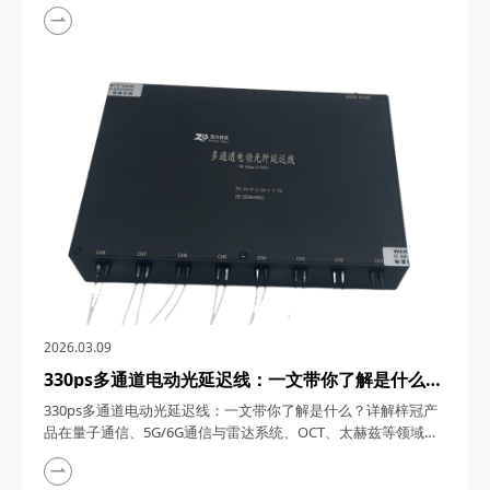
1550nm单频窄线宽纳秒激光器，在激光技术的浩瀚星空中，犹
如一颗璀璨的明星，以其独特的光学特性和广泛的应用领域，吸
引了众多科研与工业界的目光。四川梓冠光电作为该领域的高新
技术企业，其推出的1550nm单频窄线宽纳秒激光器更是以其卓
越的性能和稳定的表现，成为了市场上的热门之...
2026.03.09
330ps多通道电动光延迟线：一文带你了解是什么？
详解梓冠产品在量子通信、5G/6G通信与雷达系
330ps多通道电动光延迟线：一文带你了解是什么？详解梓冠产
统、OCT、太赫兹等领域的实际应用
品在量子通信、5G/6G通信与雷达系统、OCT、太赫兹等领域的
实际应用 330ps多通道电动光延迟线，在光通信与光电子技术的
飞速发展中，凭借其高精度、多通道、可调可控等特性，在量子