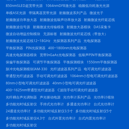
850nmSLED超宽带光源
1064nmDFB激光器
稳频低功耗激光光源
单模ASE光源
带隔离器宽带光源
射频微波系列产品
微波光子
射频微波功率放大器
射频微波低噪声功率放大器
射频微波光纤延迟线
射频微波信号源
射频微波光传输模块
射频放大器模块
DAS采集卡
微波自动增益控制模块
无源标签
射频微波光纤延迟线（带放大）
射频微波光延迟线12~18GHz
光探测器系列产品
光电探测器
平衡探测器
PIN光探测器
400~1800nm光电探测器
高速光电探测器模块
宽带InGaAs光电探测器
低噪声PIN平衡探测器
保偏平衡探测器
可调节平衡探测器
平衡探测模块
1550nm平衡探测器
脉冲光电探测模块IAM-330
光纤滤波器系列产品
电可调光纤滤波器
带通型光纤滤波器
手动可调光纤滤波器
1064nm小型电可调光纤滤波器
80nm小型电可调光纤滤波器
40nm小型电可调光纤滤波器
400~1625nm带通型光纤滤波器
C波段手动可调光纤滤波器
光纤耦合声光调制器
声光驱动电源
光功率计系列产品
光功率计模块
多功能光时域反射仪
手持式光功率计
多通道光功率计
台式光功率计
24通道光功率计
多功能光时域反射仪3.5寸
多功能光时域反射仪5寸
多功能光时域反射仪4.3寸
台式外置光功率计
台式内置光功率计
多功能光时域反射仪