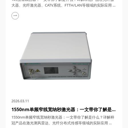
FTTH/LAN等领域的实际应用
大器、光纤激光器、CATV系统、FTTH/LAN等领域的实际应用
1x5拉锥耦合器，在光纤通信与传感技术迅猛发展的今天，凭借
其独特的设计、卓越的性能以及广泛的应用场景，成为了光纤网
络构建中不可或缺的关键组件。今天，四川梓冠光电将从产品定
义、工作原理、特点参数以及具体应用等多个维度，全面剖析这
款产品的内在魅力。 一、1...
2026.03.11
1550nm单频窄线宽纳秒激光器：一文带你了解是什
么？详解梓冠产品在激光测风雷达、光纤分布式传感
1550nm单频窄线宽纳秒激光器：一文带你了解是什么？详解梓
等领域的实际应用
冠产品在激光测风雷达、光纤分布式传感等领域的实际应用