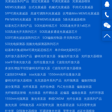
光衰减器系列产品
固定光衰减器
可调光衰减器
光衰减器模块
MEMS光衰减器
台式光衰减器
机械式光衰减器
手持式光衰减器
SFP可调光衰减器
高速可调阵列光衰减器
抗弯曲Mini MEMS光衰减器
QQ在
PM MEMS光衰减器
常开MEMS光衰减器
5路光衰减器模块
线咨
0816
硅基光芯片系列产品
SOI光延时线芯片
SOI高速光开关1x8芯片
SOI高速光开关阵列芯片
SOI高速多通道光衰减器芯片
询
-
SOI可调光滤波器阵列芯片
SOI偏振控制器-开关阵列芯片
SOI光电探测器-混频光电探测器阵列芯片
23844
硅基单片集成9bit可调光延迟线芯片
单片6bit光延时芯片
光纤放大器系列产品
掺铒光纤放大器
保偏光纤放大器
光纤放大器模块
soa半导体光放大器
光纤拉曼放大器
C波段光纤放大器
多波长增益平坦型掺铒光纤放大器
C波段光纤放大器模块
C波段EDFA模块
soa光放大器
1550nm光纤拉曼放大器
掺铒光纤放大器模块
光无源器件系列产品
光纤隔离器
偏振控制器
波分复用器
光纤准直器
光纤拉伸器
PLC光分路器
偏振旋转器
光纤镀膜反射镜
光分路器
光纤耦合器
起偏器
偏振合束器
光纤环形器
1550nm光隔离器
激光准直器
单模CWDM
光纤合束器
光源系列产品
激光光源
DFB激光器
ASE宽带光源
激光器雷达源
SLED宽带光源
红光笔
DFB激光器模块
可调谐激光光源
宽带光源
ASE光源模块