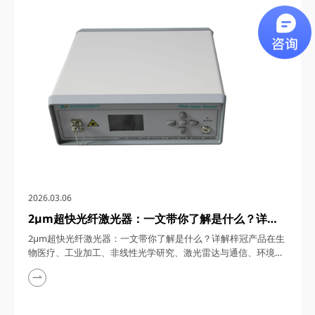
通信、5G/6G通信与雷达系统、光学相干层析成像（OCT）、光
学测量与传感以及太赫兹研究与超快激光等多个领域展现出非凡
的应用潜力。今天，四川梓冠光电...
2026.03.06
2μm超快光纤激光器：一文带你了解是什么？详解
梓冠产品在生物医疗、工业加工、非线性光学研究、
2μm超快光纤激光器：一文带你了解是什么？详解梓冠产品在生
激光雷达与通信、环境监测等领域的实际应用
物医疗、工业加工、非线性光学研究、激光雷达与通信、环境监
测等领域的实际应用 超快光纤激光器凭借其高功率、短脉冲、
宽调谐范围等特性，在激光技术迅猛发展的今天，成为科研与工
业领域的“明星工具”。其中，2μm波段的超快光纤激光器因其独
特的光谱优势（如人眼安全、水分子吸收峰等），在生物医疗、