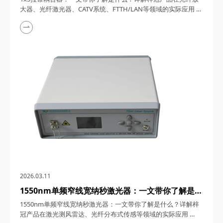
FTTH/LAN等领域的实际应用
大器、光纤激光器、CATV系统、FTTH/LAN等领域的实际应用
1x5拉锥耦合器，在光纤通信与传感技术迅猛发展的今天，凭借
其独特的设计、卓越的性能以及广泛的应用场景，成为了光纤网
络构建中不可或缺的关键组件。今天，四川梓冠光电将从产品定
义、工作原理、特点参数以及具体应用等多个维度，全面剖析这
款产品的内在魅力。 一、1...
2026.03.11
1550nm单频窄线宽纳秒激光器：一文带你了解是什
么？详解梓冠产品在激光测风雷达、光纤分布式传感
1550nm单频窄线宽纳秒激光器：一文带你了解是什么？详解梓
等领域的实际应用
冠产品在激光测风雷达、光纤分布式传感等领域的实际应用