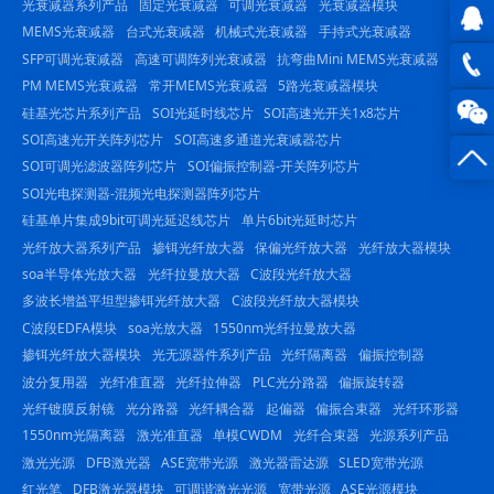
光衰减器系列产品
固定光衰减器
可调光衰减器
光衰减器模块
MEMS光衰减器
台式光衰减器
机械式光衰减器
手持式光衰减器
SFP可调光衰减器
高速可调阵列光衰减器
抗弯曲Mini MEMS光衰减器
QQ在
PM MEMS光衰减器
常开MEMS光衰减器
5路光衰减器模块
线咨
0816
硅基光芯片系列产品
SOI光延时线芯片
SOI高速光开关1x8芯片
SOI高速光开关阵列芯片
SOI高速多通道光衰减器芯片
询
-
SOI可调光滤波器阵列芯片
SOI偏振控制器-开关阵列芯片
SOI光电探测器-混频光电探测器阵列芯片
23844
硅基单片集成9bit可调光延迟线芯片
单片6bit光延时芯片
光纤放大器系列产品
掺铒光纤放大器
保偏光纤放大器
光纤放大器模块
soa半导体光放大器
光纤拉曼放大器
C波段光纤放大器
多波长增益平坦型掺铒光纤放大器
C波段光纤放大器模块
C波段EDFA模块
soa光放大器
1550nm光纤拉曼放大器
掺铒光纤放大器模块
光无源器件系列产品
光纤隔离器
偏振控制器
波分复用器
光纤准直器
光纤拉伸器
PLC光分路器
偏振旋转器
光纤镀膜反射镜
光分路器
光纤耦合器
起偏器
偏振合束器
光纤环形器
1550nm光隔离器
激光准直器
单模CWDM
光纤合束器
光源系列产品
激光光源
DFB激光器
ASE宽带光源
激光器雷达源
SLED宽带光源
红光笔
DFB激光器模块
可调谐激光光源
宽带光源
ASE光源模块