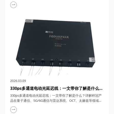
1550nm单频窄线宽纳秒激光器，在激光技术的浩瀚星空中，犹
如一颗璀璨的明星，以其独特的光学特性和广泛的应用领域，吸
引了众多科研与工业界的目光。四川梓冠光电作为该领域的高新
技术企业，其推出的1550nm单频窄线宽纳秒激光器更是以其卓
越的性能和稳定的表现，成为了市场上的热门之...
2026.03.09
330ps多通道电动光延迟线：一文带你了解是什么？
详解梓冠产品在量子通信、5G/6G通信与雷达系
330ps多通道电动光延迟线：一文带你了解是什么？详解梓冠产
统、OCT、太赫兹等领域的实际应用
品在量子通信、5G/6G通信与雷达系统、OCT、太赫兹等领域的
实际应用 330ps多通道电动光延迟线，在光通信与光电子技术的
飞速发展中，凭借其高精度、多通道、可调可控等特性，在量子