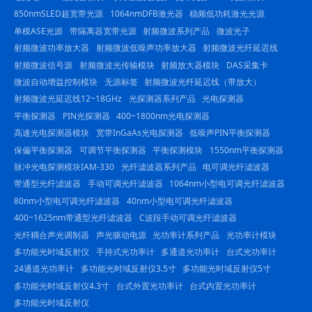
850nmSLED超宽带光源
1064nmDFB激光器
稳频低功耗激光光源
单模ASE光源
带隔离器宽带光源
射频微波系列产品
微波光子
射频微波功率放大器
射频微波低噪声功率放大器
射频微波光纤延迟线
射频微波信号源
射频微波光传输模块
射频放大器模块
DAS采集卡
微波自动增益控制模块
无源标签
射频微波光纤延迟线（带放大）
射频微波光延迟线12~18GHz
光探测器系列产品
光电探测器
平衡探测器
PIN光探测器
400~1800nm光电探测器
高速光电探测器模块
宽带InGaAs光电探测器
低噪声PIN平衡探测器
保偏平衡探测器
可调节平衡探测器
平衡探测模块
1550nm平衡探测器
脉冲光电探测模块IAM-330
光纤滤波器系列产品
电可调光纤滤波器
带通型光纤滤波器
手动可调光纤滤波器
1064nm小型电可调光纤滤波器
80nm小型电可调光纤滤波器
40nm小型电可调光纤滤波器
400~1625nm带通型光纤滤波器
C波段手动可调光纤滤波器
光纤耦合声光调制器
声光驱动电源
光功率计系列产品
光功率计模块
多功能光时域反射仪
手持式光功率计
多通道光功率计
台式光功率计
24通道光功率计
多功能光时域反射仪3.5寸
多功能光时域反射仪5寸
多功能光时域反射仪4.3寸
台式外置光功率计
台式内置光功率计
多功能光时域反射仪