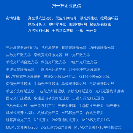
扫一扫企业微信
友情链接：
真空带式过滤机
无尘车间装修
激光焊接机
拉绳编码器
网络分析仪
塑料零件盒
四川招标网
聚氨酯包胶轮
含汽饮料机械
全自动吹塑机
手板
光开关
光纤激光器系列产品
飞秒激光器
超快光纤激光器
纳秒光纤激光器
皮秒光纤激光器
窄线宽光纤激光器
脉冲光纤激光器
单模光纤耦合激光器
保偏光纤激光器
中红外光纤激光器
单波长光纤激光器
可调谐光纤激光器
纳秒脉冲光纤激光器
ECL窄线宽光纤激光器
光纤延迟线系列产品
PZT阿秒级光延迟线
保偏光纤延迟线
手动光纤延迟线
单模光纤延迟线
电动光纤延迟线
单波长光纤延迟线
C波段光纤延迟线
多模光纤延迟线
光纤延迟线带驱动
固定光纤延迟线
多通道电动光纤延迟线
步进可调光纤延迟线
飞秒光延迟线
光开关系列产品
光开关矩阵
手动切换光开关
磁光开关
机械式光开关模块
机械式光开关
MEMS光开关
台式光开关
硅基高速光开关
NS光开关
2x2直通磁光开关
MEMS光开关1XN
MEMS光开关1X256
2x2反射式磁光开关
MEMS光开关1x16单模机架式