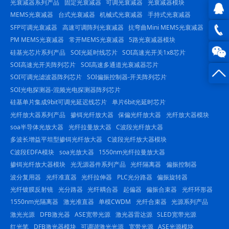
光衰减器系列产品
固定光衰减器
可调光衰减器
光衰减器模块
MEMS光衰减器
台式光衰减器
机械式光衰减器
手持式光衰减器
SFP可调光衰减器
高速可调阵列光衰减器
抗弯曲Mini MEMS光衰减器
QQ在
PM MEMS光衰减器
常开MEMS光衰减器
5路光衰减器模块
线咨
0816
硅基光芯片系列产品
SOI光延时线芯片
SOI高速光开关1x8芯片
SOI高速光开关阵列芯片
SOI高速多通道光衰减器芯片
询
-
SOI可调光滤波器阵列芯片
SOI偏振控制器-开关阵列芯片
SOI光电探测器-混频光电探测器阵列芯片
23844
硅基单片集成9bit可调光延迟线芯片
单片6bit光延时芯片
光纤放大器系列产品
掺铒光纤放大器
保偏光纤放大器
光纤放大器模块
soa半导体光放大器
光纤拉曼放大器
C波段光纤放大器
多波长增益平坦型掺铒光纤放大器
C波段光纤放大器模块
C波段EDFA模块
soa光放大器
1550nm光纤拉曼放大器
掺铒光纤放大器模块
光无源器件系列产品
光纤隔离器
偏振控制器
波分复用器
光纤准直器
光纤拉伸器
PLC光分路器
偏振旋转器
光纤镀膜反射镜
光分路器
光纤耦合器
起偏器
偏振合束器
光纤环形器
1550nm光隔离器
激光准直器
单模CWDM
光纤合束器
光源系列产品
激光光源
DFB激光器
ASE宽带光源
激光器雷达源
SLED宽带光源
红光笔
DFB激光器模块
可调谐激光光源
宽带光源
ASE光源模块