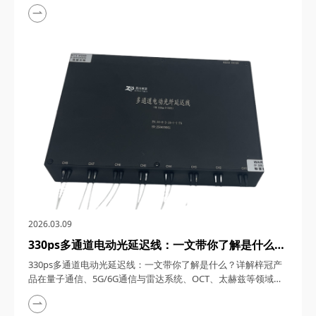
1550nm单频窄线宽纳秒激光器，在激光技术的浩瀚星空中，犹
如一颗璀璨的明星，以其独特的光学特性和广泛的应用领域，吸
引了众多科研与工业界的目光。四川梓冠光电作为该领域的高新
技术企业，其推出的1550nm单频窄线宽纳秒激光器更是以其卓
越的性能和稳定的表现，成为了市场上的热门之...
2026.03.09
330ps多通道电动光延迟线：一文带你了解是什么？
详解梓冠产品在量子通信、5G/6G通信与雷达系
330ps多通道电动光延迟线：一文带你了解是什么？详解梓冠产
统、OCT、太赫兹等领域的实际应用
品在量子通信、5G/6G通信与雷达系统、OCT、太赫兹等领域的
实际应用 330ps多通道电动光延迟线，在光通信与光电子技术的
飞速发展中，凭借其高精度、多通道、可调可控等特性，在量子