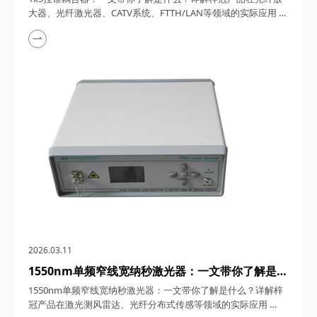
FTTH/LAN等领域的实际应用
大器、光纤激光器、CATV系统、FTTH/LAN等领域的实际应用
1x5拉锥耦合器，在光纤通信与传感技术迅猛发展的今天，凭借
其独特的设计、卓越的性能以及广泛的应用场景，成为了光纤网
络构建中不可或缺的关键组件。今天，四川梓冠光电将从产品定
义、工作原理、特点参数以及具体应用等多个维度，全面剖析这
款产品的内在魅力。 一、1...
2026.03.11
1550nm单频窄线宽纳秒激光器：一文带你了解是什
么？详解梓冠产品在激光测风雷达、光纤分布式传感
1550nm单频窄线宽纳秒激光器：一文带你了解是什么？详解梓
等领域的实际应用
冠产品在激光测风雷达、光纤分布式传感等领域的实际应用