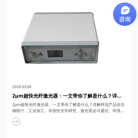
通信、5G/6G通信与雷达系统、光学相干层析成像（OCT）、光
学测量与传感以及太赫兹研究与超快激光等多个领域展现出非凡
的应用潜力。今天，四川梓冠光电...
2026.03.06
2μm超快光纤激光器：一文带你了解是什么？详解
梓冠产品在生物医疗、工业加工、非线性光学研究、
2μm超快光纤激光器：一文带你了解是什么？详解梓冠产品在生
激光雷达与通信、环境监测等领域的实际应用
物医疗、工业加工、非线性光学研究、激光雷达与通信、环境监
测等领域的实际应用 超快光纤激光器凭借其高功率、短脉冲、
宽调谐范围等特性，在激光技术迅猛发展的今天，成为科研与工
业领域的“明星工具”。其中，2μm波段的超快光纤激光器因其独
特的光谱优势（如人眼安全、水分子吸收峰等），在生物医疗、