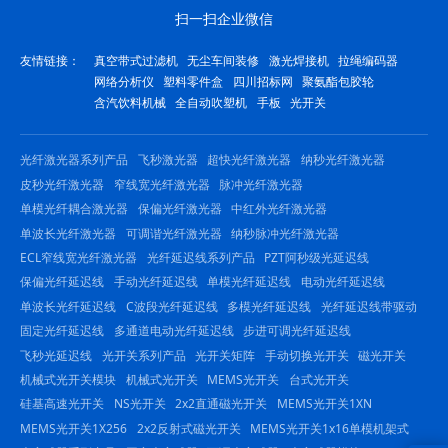
扫一扫企业微信
友情链接：
真空带式过滤机
无尘车间装修
激光焊接机
拉绳编码器
网络分析仪
塑料零件盒
四川招标网
聚氨酯包胶轮
含汽饮料机械
全自动吹塑机
手板
光开关
光纤激光器系列产品
飞秒激光器
超快光纤激光器
纳秒光纤激光器
皮秒光纤激光器
窄线宽光纤激光器
脉冲光纤激光器
单模光纤耦合激光器
保偏光纤激光器
中红外光纤激光器
单波长光纤激光器
可调谐光纤激光器
纳秒脉冲光纤激光器
ECL窄线宽光纤激光器
光纤延迟线系列产品
PZT阿秒级光延迟线
保偏光纤延迟线
手动光纤延迟线
单模光纤延迟线
电动光纤延迟线
单波长光纤延迟线
C波段光纤延迟线
多模光纤延迟线
光纤延迟线带驱动
固定光纤延迟线
多通道电动光纤延迟线
步进可调光纤延迟线
飞秒光延迟线
光开关系列产品
光开关矩阵
手动切换光开关
磁光开关
机械式光开关模块
机械式光开关
MEMS光开关
台式光开关
硅基高速光开关
NS光开关
2x2直通磁光开关
MEMS光开关1XN
MEMS光开关1X256
2x2反射式磁光开关
MEMS光开关1x16单模机架式