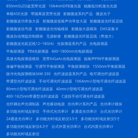
850nmSLED超宽带光源
1064nmDFB激光器
稳频低功耗激光光源
单模ASE光源
带隔离器宽带光源
射频微波系列产品
微波光子
射频微波功率放大器
射频微波低噪声功率放大器
射频微波光纤延迟线
射频微波信号源
射频微波光传输模块
射频放大器模块
DAS采集卡
微波自动增益控制模块
无源标签
射频微波光纤延迟线（带放大）
射频微波光延迟线12~18GHz
光探测器系列产品
光电探测器
平衡探测器
PIN光探测器
400~1800nm光电探测器
高速光电探测器模块
宽带InGaAs光电探测器
低噪声PIN平衡探测器
保偏平衡探测器
可调节平衡探测器
平衡探测模块
1550nm平衡探测器
脉冲光电探测模块IAM-330
光纤滤波器系列产品
电可调光纤滤波器
带通型光纤滤波器
手动可调光纤滤波器
1064nm小型电可调光纤滤波器
80nm小型电可调光纤滤波器
40nm小型电可调光纤滤波器
400~1625nm带通型光纤滤波器
C波段手动可调光纤滤波器
光纤耦合声光调制器
声光驱动电源
光功率计系列产品
光功率计模块
多功能光时域反射仪
手持式光功率计
多通道光功率计
台式光功率计
24通道光功率计
多功能光时域反射仪3.5寸
多功能光时域反射仪5寸
多功能光时域反射仪4.3寸
台式外置光功率计
台式内置光功率计
多功能光时域反射仪