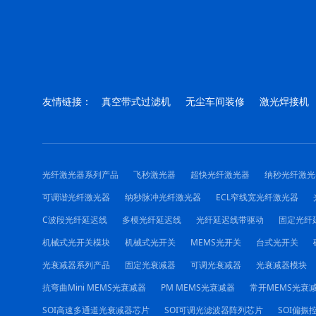
友情链接：
真空带式过滤机
无尘车间装修
激光焊接机
光纤激光器系列产品
飞秒激光器
超快光纤激光器
纳秒光纤激光
可调谐光纤激光器
纳秒脉冲光纤激光器
ECL窄线宽光纤激光器
C波段光纤延迟线
多模光纤延迟线
光纤延迟线带驱动
固定光纤
机械式光开关模块
机械式光开关
MEMS光开关
台式光开关
光衰减器系列产品
固定光衰减器
可调光衰减器
光衰减器模块
抗弯曲Mini MEMS光衰减器
PM MEMS光衰减器
常开MEMS光衰
SOI高速多通道光衰减器芯片
SOI可调光滤波器阵列芯片
SOI偏振