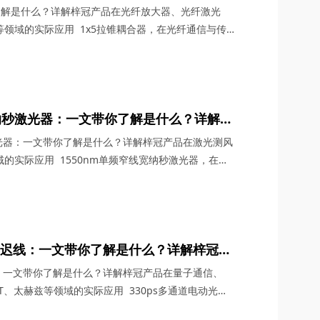
TV系统、FTTH/LAN等领域的实际应用
了解是什么？详解梓冠产品在光纤放大器、光纤激光
LAN等领域的实际应用 1x5拉锥耦合器，在光纤通信与传
借其独特的设计、卓越的性能以及广泛的应用场景，成
缺的关键组件。今天，四川梓冠光电将从产品定义、工
应用等多个维度，全面剖析这款产品的内在魅力。
宽纳秒激光器：一文带你了解是什么？详解梓
达、光纤分布式传感等领域的实际应用
激光器：一文带你了解是什么？详解梓冠产品在激光测风
的实际应用 1550nm单频窄线宽纳秒激光器，在激
一颗璀璨的明星，以其独特的光学特性和广泛的应用领
界的目光。四川梓冠光电作为该领域的高新技术企业，
线宽纳秒激光器更是以其卓越的性能和稳定的表现，成为
光延迟线：一文带你了解是什么？详解梓冠产
6G通信与雷达系统、OCT、太赫兹等领域的
线：一文带你了解是什么？详解梓冠产品在量子通信、
CT、太赫兹等领域的实际应用 330ps多通道电动光延
术的飞速发展中，凭借其高精度、多通道、可调可控等