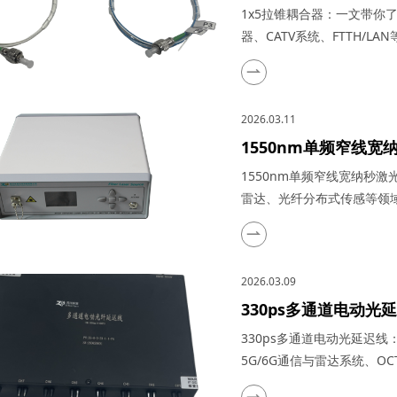
大器、光纤激光器、CA
1x5拉锥耦合器：一文带你
器、CATV系统、FTTH/
感技术迅猛发展的今天，凭
为了光纤网络构建中不可或
作原理、特点参数以及具体
2026.03.11
一、1...
1550nm单频窄线
冠产品在激光测风雷
1550nm单频窄线宽纳秒
雷达、光纤分布式传感等领域
光技术的浩瀚星空中，犹如
域，吸引了众多科研与工业
其推出的1550nm单频窄
2026.03.09
了市场上的热门之...
330ps多通道电动
品在量子通信、5G/
330ps多通道电动光延迟
实际应用
5G/6G通信与雷达系统、O
迟线，在光通信与光电子技