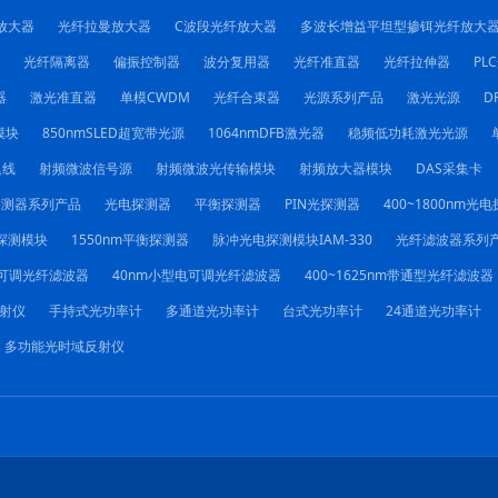
放大器
光纤拉曼放大器
C波段光纤放大器
多波长增益平坦型掺铒光纤放大
光纤隔离器
偏振控制器
波分复用器
光纤准直器
光纤拉伸器
PL
器
激光准直器
单模CWDM
光纤合束器
光源系列产品
激光光源
D
模块
850nmSLED超宽带光源
1064nmDFB激光器
稳频低功耗激光光源
迟线
射频微波信号源
射频微波光传输模块
射频放大器模块
DAS采集卡
探测器系列产品
光电探测器
平衡探测器
PIN光探测器
400~1800nm光
探测模块
1550nm平衡探测器
脉冲光电探测模块IAM-330
光纤滤波器系列
电可调光纤滤波器
40nm小型电可调光纤滤波器
400~1625nm带通型光纤滤波器
射仪
手持式光功率计
多通道光功率计
台式光功率计
24通道光功率计
多功能光时域反射仪