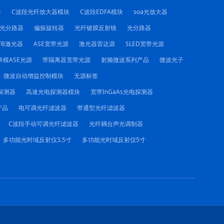
器
C波段光纤放大器模块
C波段EDFA模块
soa光放大器
C光分路器
偏振旋转器
光纤镀膜反射镜
光分路器
FB激光器
ASE宽带光源
激光器雷达源
SLED宽带光源
单模ASE光源
带隔离器宽带光源
射频微波系列产品
微波光子
微波自动增益控制模块
无源标签
电探测器
高速光电探测器模块
宽带InGaAs光电探测器
产品
电可调光纤滤波器
带通型光纤滤波器
C波段手动可调光纤滤波器
光纤耦合声光调制器
多功能光时域反射仪3.5寸
多功能光时域反射仪5寸