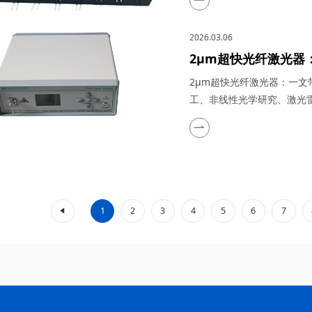
特性，在量子通信、5G/6
量与传感以及太赫兹研究与
2026.03.06
川梓冠光电...
2μm超快光纤激光器
生物医疗、工业加工
2μm超快光纤激光器：一
监测等领域的实际应
工、非线性光学研究、激光
光器凭借其高功率、短脉冲
为科研与工业领域的“明星工
谱优势（如人眼安全、水分
域展现出不可替代的价值。..
«
1
2
3
4
5
6
7