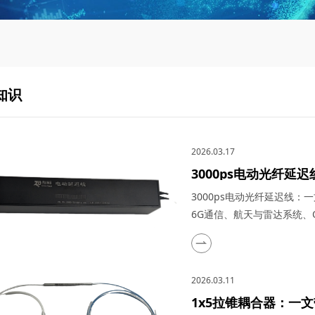
知识
2026.03.17
3000ps电动光纤
在量子通信、5G与6
3000ps电动光纤延迟线
际应用
6G通信、航天与雷达系统、O
高速发展的光通信与探测技
众多高科技领域的理想选择
特点、关键参数以及在量子通
2026.03.11
成像（OCT...
1x5拉锥耦合器：一