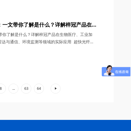
G通信与雷达系统、光学相干层析成像（OCT）、光学测
超快激光等多个领域展现出非凡的应用潜力。今天，四
：一文带你了解是什么？详解梓冠产品在
、非线性光学研究、激光雷达与通信、环境
文带你了解是什么？详解梓冠产品在生物医疗、工业加
用
雷达与通信、环境监测等领域的实际应用 超快光纤激
、宽调谐范围等特性，在激光技术迅猛发展的今天，成
具”。其中，2μm波段的超快光纤激光器因其独特的光
子吸收峰等），在生物医疗、工业加工、环境监测等领
.
8
...
63
64
»