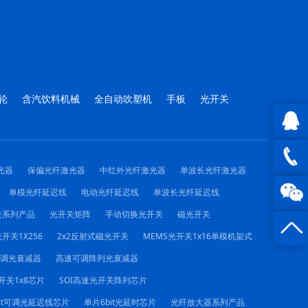
轮
含汽饮料机械
全自动吹塑机
手板
光开关
QQ在
光器
保偏光纤激光器
中红外光纤激光器
单波长光纤激光器
线咨询
0816 -
单模光纤延迟线
电动光纤延迟线
单波长光纤延迟线
关系列产品
光开关矩阵
手动切换光开关
磁光开关
23844
开关1X256
2x2反射式磁光开关
MEMS光开关1x16单模机架式
可调光衰减器
高速可调阵列光衰减器
开关1x8芯片
SOI高速光开关阵列芯片
it可调光延迟线芯片
单片6bit光延时芯片
光纤放大器系列产品