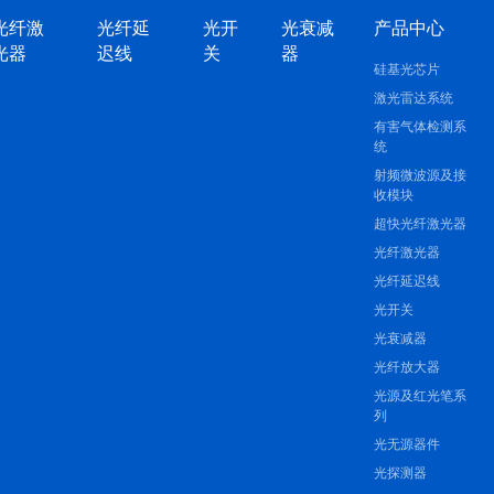
光纤激
光纤延
光开
光衰减
产品中心
光器
迟线
关
器
硅基光芯片
激光雷达系统
有害气体检测系
统
射频微波源及接
收模块
超快光纤激光器
光纤激光器
光纤延迟线
光开关
光衰减器
光纤放大器
光源及红光笔系
列
光无源器件
光探测器