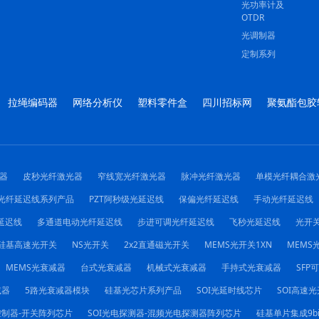
光功率计及
OTDR
光调制器
定制系列
拉绳编码器
网络分析仪
塑料零件盒
四川招标网
聚氨酯包胶
器
皮秒光纤激光器
窄线宽光纤激光器
脉冲光纤激光器
单模光纤耦合激
光纤延迟线系列产品
PZT阿秒级光延迟线
保偏光纤延迟线
手动光纤延迟线
延迟线
多通道电动光纤延迟线
步进可调光纤延迟线
飞秒光延迟线
光开
硅基高速光开关
NS光开关
2x2直通磁光开关
MEMS光开关1XN
MEMS光
MEMS光衰减器
台式光衰减器
机械式光衰减器
手持式光衰减器
SFP
减器
5路光衰减器模块
硅基光芯片系列产品
SOI光延时线芯片
SOI高速光
控制器-开关阵列芯片
SOI光电探测器-混频光电探测器阵列芯片
硅基单片集成9b