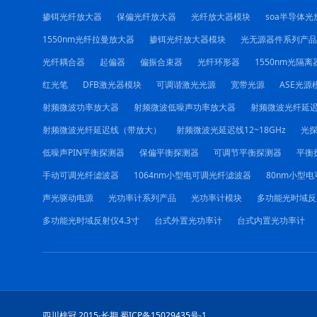
掺铒光纤放大器
保偏光纤放大器
光纤放大器模块
soa半导体光
1550nm光纤拉曼放大器
掺铒光纤放大器模块
光无源器件系列产品
光纤耦合器
起偏器
偏振合束器
光纤环形器
1550nm光隔离
红光笔
DFB激光器模块
可调谐激光光源
宽带光源
ASE光源
射频微波功率放大器
射频微波低噪声功率放大器
射频微波光纤延
射频微波光纤延迟线（带放大）
射频微波光延迟线12~18GHz
光
低噪声PIN平衡探测器
保偏平衡探测器
可调节平衡探测器
平衡
手动可调光纤滤波器
1064nm小型电可调光纤滤波器
80nm小型
声光驱动电源
光功率计系列产品
光功率计模块
多功能光时域反
多功能光时域反射仪4.3寸
台式外置光功率计
台式内置光功率计
四川梓冠 2015-长期 蜀ICP备15029435号-1