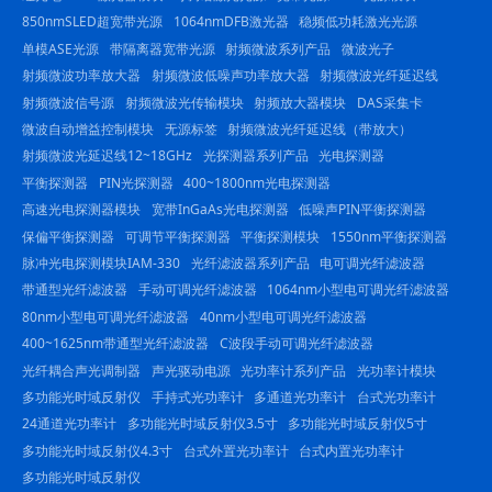
850nmSLED超宽带光源
1064nmDFB激光器
稳频低功耗激光光源
单模ASE光源
带隔离器宽带光源
射频微波系列产品
微波光子
射频微波功率放大器
射频微波低噪声功率放大器
射频微波光纤延迟线
射频微波信号源
射频微波光传输模块
射频放大器模块
DAS采集卡
微波自动增益控制模块
无源标签
射频微波光纤延迟线（带放大）
射频微波光延迟线12~18GHz
光探测器系列产品
光电探测器
平衡探测器
PIN光探测器
400~1800nm光电探测器
高速光电探测器模块
宽带InGaAs光电探测器
低噪声PIN平衡探测器
保偏平衡探测器
可调节平衡探测器
平衡探测模块
1550nm平衡探测器
脉冲光电探测模块IAM-330
光纤滤波器系列产品
电可调光纤滤波器
带通型光纤滤波器
手动可调光纤滤波器
1064nm小型电可调光纤滤波器
80nm小型电可调光纤滤波器
40nm小型电可调光纤滤波器
400~1625nm带通型光纤滤波器
C波段手动可调光纤滤波器
光纤耦合声光调制器
声光驱动电源
光功率计系列产品
光功率计模块
多功能光时域反射仪
手持式光功率计
多通道光功率计
台式光功率计
24通道光功率计
多功能光时域反射仪3.5寸
多功能光时域反射仪5寸
多功能光时域反射仪4.3寸
台式外置光功率计
台式内置光功率计
多功能光时域反射仪