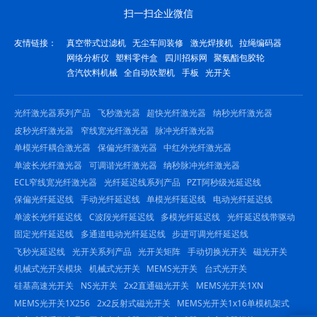
扫一扫企业微信
友情链接：
真空带式过滤机
无尘车间装修
激光焊接机
拉绳编码器
网络分析仪
塑料零件盒
四川招标网
聚氨酯包胶轮
含汽饮料机械
全自动吹塑机
手板
光开关
光纤激光器系列产品
飞秒激光器
超快光纤激光器
纳秒光纤激光器
皮秒光纤激光器
窄线宽光纤激光器
脉冲光纤激光器
单模光纤耦合激光器
保偏光纤激光器
中红外光纤激光器
单波长光纤激光器
可调谐光纤激光器
纳秒脉冲光纤激光器
ECL窄线宽光纤激光器
光纤延迟线系列产品
PZT阿秒级光延迟线
保偏光纤延迟线
手动光纤延迟线
单模光纤延迟线
电动光纤延迟线
单波长光纤延迟线
C波段光纤延迟线
多模光纤延迟线
光纤延迟线带驱动
固定光纤延迟线
多通道电动光纤延迟线
步进可调光纤延迟线
飞秒光延迟线
光开关系列产品
光开关矩阵
手动切换光开关
磁光开关
机械式光开关模块
机械式光开关
MEMS光开关
台式光开关
硅基高速光开关
NS光开关
2x2直通磁光开关
MEMS光开关1XN
MEMS光开关1X256
2x2反射式磁光开关
MEMS光开关1x16单模机架式