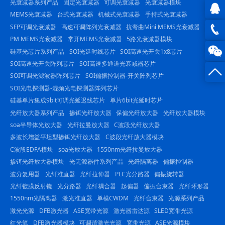
光衰减器系列产品
固定光衰减器
可调光衰减器
光衰减器模块
MEMS光衰减器
台式光衰减器
机械式光衰减器
手持式光衰减器
SFP可调光衰减器
高速可调阵列光衰减器
抗弯曲Mini MEMS光衰减器
QQ在
PM MEMS光衰减器
常开MEMS光衰减器
5路光衰减器模块
线咨
0816
硅基光芯片系列产品
SOI光延时线芯片
SOI高速光开关1x8芯片
SOI高速光开关阵列芯片
SOI高速多通道光衰减器芯片
询
-
SOI可调光滤波器阵列芯片
SOI偏振控制器-开关阵列芯片
SOI光电探测器-混频光电探测器阵列芯片
23844
硅基单片集成9bit可调光延迟线芯片
单片6bit光延时芯片
光纤放大器系列产品
掺铒光纤放大器
保偏光纤放大器
光纤放大器模块
soa半导体光放大器
光纤拉曼放大器
C波段光纤放大器
多波长增益平坦型掺铒光纤放大器
C波段光纤放大器模块
C波段EDFA模块
soa光放大器
1550nm光纤拉曼放大器
掺铒光纤放大器模块
光无源器件系列产品
光纤隔离器
偏振控制器
波分复用器
光纤准直器
光纤拉伸器
PLC光分路器
偏振旋转器
光纤镀膜反射镜
光分路器
光纤耦合器
起偏器
偏振合束器
光纤环形器
1550nm光隔离器
激光准直器
单模CWDM
光纤合束器
光源系列产品
激光光源
DFB激光器
ASE宽带光源
激光器雷达源
SLED宽带光源
红光笔
DFB激光器模块
可调谐激光光源
宽带光源
ASE光源模块