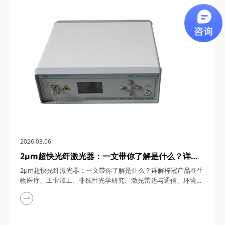
通信、5G/6G通信与雷达系统、光学相干层析成像（OCT）、光
学测量与传感以及太赫兹研究与超快激光等多个领域展现出非凡
的应用潜力。今天，四川梓冠光电...
2026.03.06
2μm超快光纤激光器：一文带你了解是什么？详解
梓冠产品在生物医疗、工业加工、非线性光学研究、
2μm超快光纤激光器：一文带你了解是什么？详解梓冠产品在生
激光雷达与通信、环境监测等领域的实际应用
物医疗、工业加工、非线性光学研究、激光雷达与通信、环境监
测等领域的实际应用 超快光纤激光器凭借其高功率、短脉冲、
宽调谐范围等特性，在激光技术迅猛发展的今天，成为科研与工
业领域的“明星工具”。其中，2μm波段的超快光纤激光器因其独
特的光谱优势（如人眼安全、水分子吸收峰等），在生物医疗、