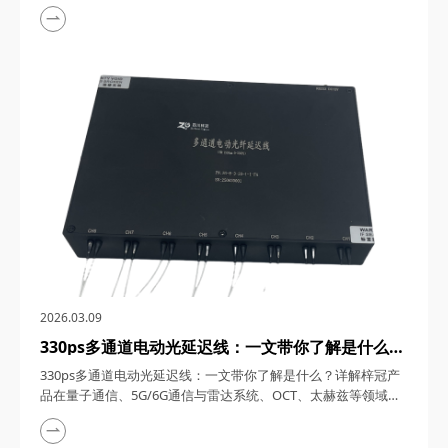
1550nm单频窄线宽纳秒激光器，在激光技术的浩瀚星空中，犹
如一颗璀璨的明星，以其独特的光学特性和广泛的应用领域，吸
引了众多科研与工业界的目光。四川梓冠光电作为该领域的高新
技术企业，其推出的1550nm单频窄线宽纳秒激光器更是以其卓
越的性能和稳定的表现，成为了市场上的热门之...
2026.03.09
330ps多通道电动光延迟线：一文带你了解是什么？
详解梓冠产品在量子通信、5G/6G通信与雷达系
330ps多通道电动光延迟线：一文带你了解是什么？详解梓冠产
统、OCT、太赫兹等领域的实际应用
品在量子通信、5G/6G通信与雷达系统、OCT、太赫兹等领域的
实际应用 330ps多通道电动光延迟线，在光通信与光电子技术的
飞速发展中，凭借其高精度、多通道、可调可控等特性，在量子