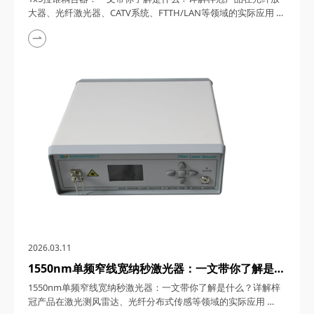
FTTH/LAN等领域的实际应用
大器、光纤激光器、CATV系统、FTTH/LAN等领域的实际应用
1x5拉锥耦合器，在光纤通信与传感技术迅猛发展的今天，凭借
其独特的设计、卓越的性能以及广泛的应用场景，成为了光纤网
络构建中不可或缺的关键组件。今天，四川梓冠光电将从产品定
义、工作原理、特点参数以及具体应用等多个维度，全面剖析这
款产品的内在魅力。 一、1...
2026.03.11
1550nm单频窄线宽纳秒激光器：一文带你了解是什
么？详解梓冠产品在激光测风雷达、光纤分布式传感
1550nm单频窄线宽纳秒激光器：一文带你了解是什么？详解梓
等领域的实际应用
冠产品在激光测风雷达、光纤分布式传感等领域的实际应用