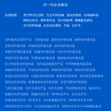
扫一扫企业微信
友情链接：
真空带式过滤机
无尘车间装修
激光焊接机
拉绳编码器
网络分析仪
塑料零件盒
四川招标网
聚氨酯包胶轮
含汽饮料机械
全自动吹塑机
手板
光开关
光纤激光器系列产品
飞秒激光器
超快光纤激光器
纳秒光纤激光器
皮秒光纤激光器
窄线宽光纤激光器
脉冲光纤激光器
单模光纤耦合激光器
保偏光纤激光器
中红外光纤激光器
单波长光纤激光器
可调谐光纤激光器
纳秒脉冲光纤激光器
ECL窄线宽光纤激光器
光纤延迟线系列产品
PZT阿秒级光延迟线
保偏光纤延迟线
手动光纤延迟线
单模光纤延迟线
电动光纤延迟线
单波长光纤延迟线
C波段光纤延迟线
多模光纤延迟线
光纤延迟线带驱动
固定光纤延迟线
多通道电动光纤延迟线
步进可调光纤延迟线
飞秒光延迟线
光开关系列产品
光开关矩阵
手动切换光开关
磁光开关
机械式光开关模块
机械式光开关
MEMS光开关
台式光开关
硅基高速光开关
NS光开关
2x2直通磁光开关
MEMS光开关1XN
MEMS光开关1X256
2x2反射式磁光开关
MEMS光开关1x16单模机架式