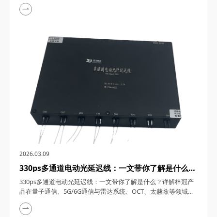
1550nm单频窄线宽纳秒激光器，在激光技术的浩瀚星空中，犹
如一颗璀璨的明星，以其独特的光学特性和广泛的应用领域，吸
引了众多科研与工业界的目光。四川梓冠光电作为该领域的高新
技术企业，其推出的1550nm单频窄线宽纳秒激光器更是以其卓
越的性能和稳定的表现，成为了市场上的热门之...
2026.03.09
330ps多通道电动光延迟线：一文带你了解是什么？
详解梓冠产品在量子通信、5G/6G通信与雷达系
330ps多通道电动光延迟线：一文带你了解是什么？详解梓冠产
统、OCT、太赫兹等领域的实际应用
品在量子通信、5G/6G通信与雷达系统、OCT、太赫兹等领域的
实际应用 330ps多通道电动光延迟线，在光通信与光电子技术的
飞速发展中，凭借其高精度、多通道、可调可控等特性，在量子