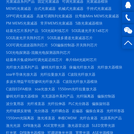
光衰减器系列产品
固定光衰减器
可调光衰减器
光衰减器模块
MEMS光衰减器
台式光衰减器
机械式光衰减器
手持式光衰减器
SFP可调光衰减器
高速可调阵列光衰减器
抗弯曲Mini MEMS光衰减器
QQ在
PM MEMS光衰减器
常开MEMS光衰减器
5路光衰减器模块
线咨
0816
硅基光芯片系列产品
SOI光延时线芯片
SOI高速光开关1x8芯片
SOI高速光开关阵列芯片
SOI高速多通道光衰减器芯片
询
-
SOI可调光滤波器阵列芯片
SOI偏振控制器-开关阵列芯片
SOI光电探测器-混频光电探测器阵列芯片
23844
硅基单片集成9bit可调光延迟线芯片
单片6bit光延时芯片
光纤放大器系列产品
掺铒光纤放大器
保偏光纤放大器
光纤放大器模块
soa半导体光放大器
光纤拉曼放大器
C波段光纤放大器
多波长增益平坦型掺铒光纤放大器
C波段光纤放大器模块
C波段EDFA模块
soa光放大器
1550nm光纤拉曼放大器
掺铒光纤放大器模块
光无源器件系列产品
光纤隔离器
偏振控制器
波分复用器
光纤准直器
光纤拉伸器
PLC光分路器
偏振旋转器
光纤镀膜反射镜
光分路器
光纤耦合器
起偏器
偏振合束器
光纤环形器
1550nm光隔离器
激光准直器
单模CWDM
光纤合束器
光源系列产品
激光光源
DFB激光器
ASE宽带光源
激光器雷达源
SLED宽带光源
红光笔
DFB激光器模块
可调谐激光光源
宽带光源
ASE光源模块