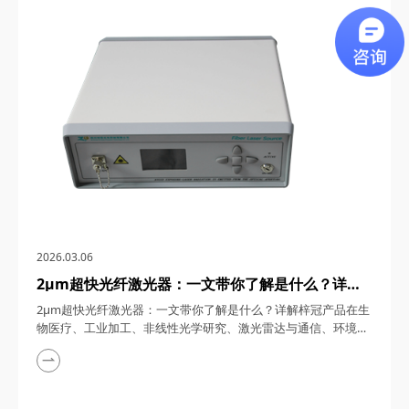
通信、5G/6G通信与雷达系统、光学相干层析成像（OCT）、光
学测量与传感以及太赫兹研究与超快激光等多个领域展现出非凡
的应用潜力。今天，四川梓冠光电...
2026.03.06
2μm超快光纤激光器：一文带你了解是什么？详解
梓冠产品在生物医疗、工业加工、非线性光学研究、
2μm超快光纤激光器：一文带你了解是什么？详解梓冠产品在生
激光雷达与通信、环境监测等领域的实际应用
物医疗、工业加工、非线性光学研究、激光雷达与通信、环境监
测等领域的实际应用 超快光纤激光器凭借其高功率、短脉冲、
宽调谐范围等特性，在激光技术迅猛发展的今天，成为科研与工
业领域的“明星工具”。其中，2μm波段的超快光纤激光器因其独
特的光谱优势（如人眼安全、水分子吸收峰等），在生物医疗、