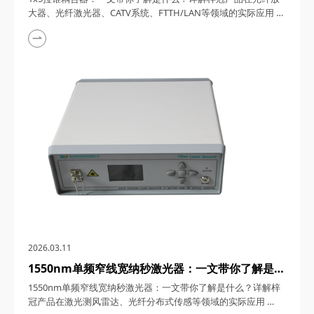
FTTH/LAN等领域的实际应用
大器、光纤激光器、CATV系统、FTTH/LAN等领域的实际应用
1x5拉锥耦合器，在光纤通信与传感技术迅猛发展的今天，凭借
其独特的设计、卓越的性能以及广泛的应用场景，成为了光纤网
络构建中不可或缺的关键组件。今天，四川梓冠光电将从产品定
义、工作原理、特点参数以及具体应用等多个维度，全面剖析这
款产品的内在魅力。 一、1...
2026.03.11
1550nm单频窄线宽纳秒激光器：一文带你了解是什
么？详解梓冠产品在激光测风雷达、光纤分布式传感
1550nm单频窄线宽纳秒激光器：一文带你了解是什么？详解梓
等领域的实际应用
冠产品在激光测风雷达、光纤分布式传感等领域的实际应用