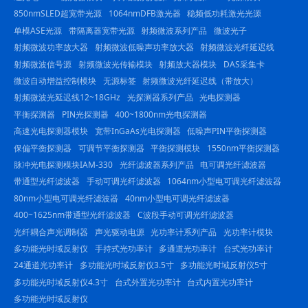
850nmSLED超宽带光源
1064nmDFB激光器
稳频低功耗激光光源
单模ASE光源
带隔离器宽带光源
射频微波系列产品
微波光子
射频微波功率放大器
射频微波低噪声功率放大器
射频微波光纤延迟线
射频微波信号源
射频微波光传输模块
射频放大器模块
DAS采集卡
微波自动增益控制模块
无源标签
射频微波光纤延迟线（带放大）
射频微波光延迟线12~18GHz
光探测器系列产品
光电探测器
平衡探测器
PIN光探测器
400~1800nm光电探测器
高速光电探测器模块
宽带InGaAs光电探测器
低噪声PIN平衡探测器
保偏平衡探测器
可调节平衡探测器
平衡探测模块
1550nm平衡探测器
脉冲光电探测模块IAM-330
光纤滤波器系列产品
电可调光纤滤波器
带通型光纤滤波器
手动可调光纤滤波器
1064nm小型电可调光纤滤波器
80nm小型电可调光纤滤波器
40nm小型电可调光纤滤波器
400~1625nm带通型光纤滤波器
C波段手动可调光纤滤波器
光纤耦合声光调制器
声光驱动电源
光功率计系列产品
光功率计模块
多功能光时域反射仪
手持式光功率计
多通道光功率计
台式光功率计
24通道光功率计
多功能光时域反射仪3.5寸
多功能光时域反射仪5寸
多功能光时域反射仪4.3寸
台式外置光功率计
台式内置光功率计
多功能光时域反射仪