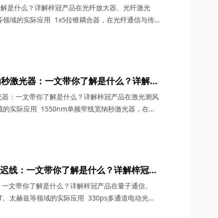
TV系统、FTTH/LAN等领域的实际应用
了解是什么？详解梓冠产品在光纤放大器、光纤激光
LAN等领域的实际应用 1x5拉锥耦合器，在光纤通信与传
借其独特的设计、卓越的性能以及广泛的应用场景，成
缺的关键组件。今天，四川梓冠光电将从产品定义、工
应用等多个维度，全面剖析这款产品的内在魅力。
宽纳秒激光器：一文带你了解是什么？详解梓
达、光纤分布式传感等领域的实际应用
激光器：一文带你了解是什么？详解梓冠产品在激光测风
的实际应用 1550nm单频窄线宽纳秒激光器，在激
一颗璀璨的明星，以其独特的光学特性和广泛的应用领
界的目光。四川梓冠光电作为该领域的高新技术企业，
线宽纳秒激光器更是以其卓越的性能和稳定的表现，成为
光延迟线：一文带你了解是什么？详解梓冠产
6G通信与雷达系统、OCT、太赫兹等领域的
线：一文带你了解是什么？详解梓冠产品在量子通信、
CT、太赫兹等领域的实际应用 330ps多通道电动光延
术的飞速发展中，凭借其高精度、多通道、可调可控等