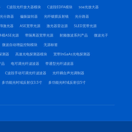
器
C波段光纤放大器模块
C波段EDFA模块
soa光放大器
C光分路器
偏振旋转器
光纤镀膜反射镜
光分路器
FB激光器
ASE宽带光源
激光器雷达源
SLED宽带光源
单模ASE光源
带隔离器宽带光源
射频微波系列产品
微波光子
微波自动增益控制模块
无源标签
电探测器
高速光电探测器模块
宽带InGaAs光电探测器
产品
电可调光纤滤波器
带通型光纤滤波器
C波段手动可调光纤滤波器
光纤耦合声光调制器
多功能光时域反射仪3.5寸
多功能光时域反射仪5寸