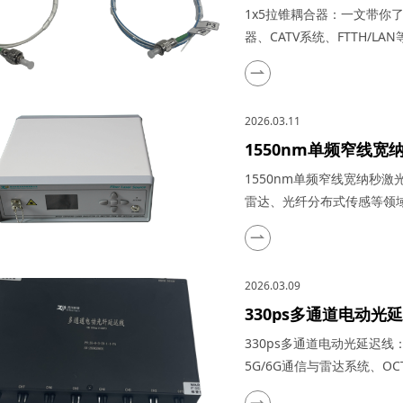
大器、光纤激光器、CA
1x5拉锥耦合器：一文带你
器、CATV系统、FTTH/
感技术迅猛发展的今天，凭
为了光纤网络构建中不可或
作原理、特点参数以及具体
2026.03.11
一、1...
1550nm单频窄线
冠产品在激光测风雷
1550nm单频窄线宽纳秒
雷达、光纤分布式传感等领域
光技术的浩瀚星空中，犹如
域，吸引了众多科研与工业
其推出的1550nm单频窄
2026.03.09
了市场上的热门之...
330ps多通道电动
品在量子通信、5G/
330ps多通道电动光延迟
实际应用
5G/6G通信与雷达系统、O
迟线，在光通信与光电子技