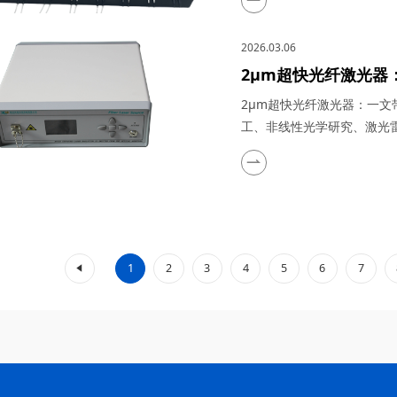
特性，在量子通信、5G/6
量与传感以及太赫兹研究与
2026.03.06
川梓冠光电...
2μm超快光纤激光器
生物医疗、工业加工
2μm超快光纤激光器：一
监测等领域的实际应
工、非线性光学研究、激光
光器凭借其高功率、短脉冲
为科研与工业领域的“明星工
谱优势（如人眼安全、水分
域展现出不可替代的价值。..
«
1
2
3
4
5
6
7