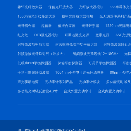
掺铒光纤放大器
保偏光纤放大器
光纤放大器模块
soa半导体光
1550nm光纤拉曼放大器
掺铒光纤放大器模块
光无源器件系列产品
光纤耦合器
起偏器
偏振合束器
光纤环形器
1550nm光隔离
红光笔
DFB激光器模块
可调谐激光光源
宽带光源
ASE光源
射频微波功率放大器
射频微波低噪声功率放大器
射频微波光纤延
射频微波光纤延迟线（带放大）
射频微波光延迟线12~18GHz
光
低噪声PIN平衡探测器
保偏平衡探测器
可调节平衡探测器
平衡
手动可调光纤滤波器
1064nm小型电可调光纤滤波器
80nm小型
声光驱动电源
光功率计系列产品
光功率计模块
多功能光时域反
多功能光时域反射仪4.3寸
台式外置光功率计
台式内置光功率计
四川梓冠 2015-长期 蜀ICP备15029435号-1