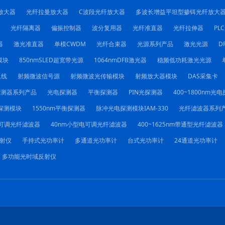
放大器
光纤拉曼放大器
C波段光纤放大器
多波长增益平坦型掺铒光纤放大
光纤隔离器
偏振控制器
波分复用器
光纤准直器
光纤拉伸器
PL
器
激光准直器
单模CWDM
光纤合束器
光源系列产品
激光光源
D
模块
850nmSLED超宽带光源
1064nmDFB激光器
稳频低功耗激光光源
迟线
射频微波信号源
射频微波光传输模块
射频放大器模块
DAS采集卡
探测器系列产品
光电探测器
平衡探测器
PIN光探测器
400~1800nm光
探测模块
1550nm平衡探测器
脉冲光电探测模块IAM-330
光纤滤波器系列
电可调光纤滤波器
40nm小型电可调光纤滤波器
400~1625nm带通型光纤滤波器
射仪
手持式光功率计
多通道光功率计
台式光功率计
24通道光功率计
多功能光时域反射仪