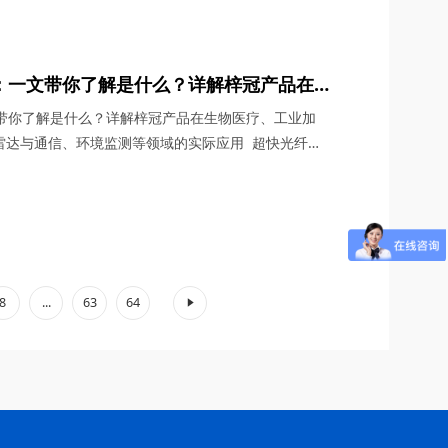
G通信与雷达系统、光学相干层析成像（OCT）、光学测
超快激光等多个领域展现出非凡的应用潜力。今天，四
：一文带你了解是什么？详解梓冠产品在
、非线性光学研究、激光雷达与通信、环境
文带你了解是什么？详解梓冠产品在生物医疗、工业加
用
雷达与通信、环境监测等领域的实际应用 超快光纤激
、宽调谐范围等特性，在激光技术迅猛发展的今天，成
具”。其中，2μm波段的超快光纤激光器因其独特的光
子吸收峰等），在生物医疗、工业加工、环境监测等领
.
8
...
63
64
»