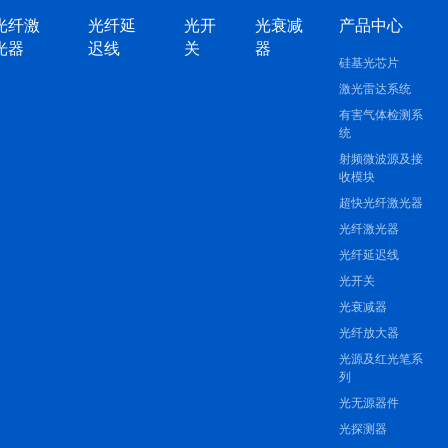
光纤激
光纤延
光开
光衰减
产品中心
光器
迟线
关
器
硅基光芯片
激光雷达系统
有害气体检测系
统
射频微波源及接
收模块
超快光纤激光器
光纤激光器
光纤延迟线
光开关
光衰减器
光纤放大器
光源及红光笔系
列
光无源器件
光探测器