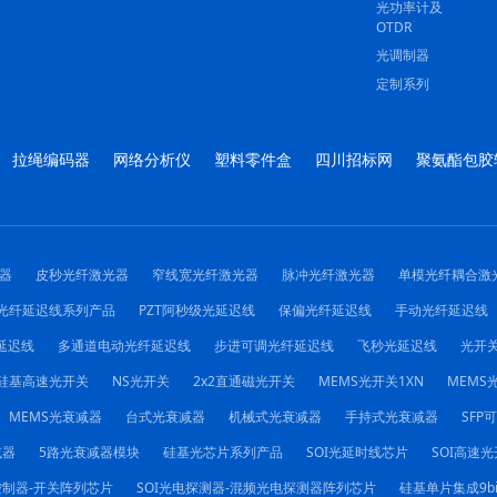
光功率计及
OTDR
光调制器
定制系列
拉绳编码器
网络分析仪
塑料零件盒
四川招标网
聚氨酯包胶
器
皮秒光纤激光器
窄线宽光纤激光器
脉冲光纤激光器
单模光纤耦合激
光纤延迟线系列产品
PZT阿秒级光延迟线
保偏光纤延迟线
手动光纤延迟线
延迟线
多通道电动光纤延迟线
步进可调光纤延迟线
飞秒光延迟线
光开
硅基高速光开关
NS光开关
2x2直通磁光开关
MEMS光开关1XN
MEMS光
MEMS光衰减器
台式光衰减器
机械式光衰减器
手持式光衰减器
SFP
减器
5路光衰减器模块
硅基光芯片系列产品
SOI光延时线芯片
SOI高速光
控制器-开关阵列芯片
SOI光电探测器-混频光电探测器阵列芯片
硅基单片集成9b