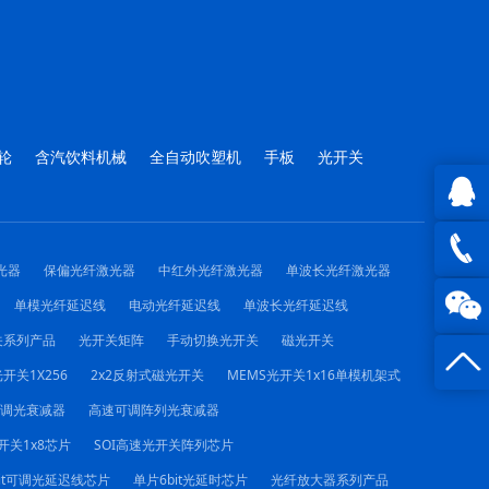
轮
含汽饮料机械
全自动吹塑机
手板
光开关
QQ在
光器
保偏光纤激光器
中红外光纤激光器
单波长光纤激光器
线咨询
0816 -
单模光纤延迟线
电动光纤延迟线
单波长光纤延迟线
关系列产品
光开关矩阵
手动切换光开关
磁光开关
23844
开关1X256
2x2反射式磁光开关
MEMS光开关1x16单模机架式
可调光衰减器
高速可调阵列光衰减器
开关1x8芯片
SOI高速光开关阵列芯片
it可调光延迟线芯片
单片6bit光延时芯片
光纤放大器系列产品