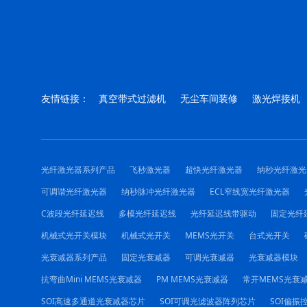
友情链接：
真空带式过滤机
无尘车间装修
激光焊接机
光纤激光器系列产品
飞秒激光器
超快光纤激光器
纳秒光纤激光
可调谐光纤激光器
纳秒脉冲光纤激光器
ECL窄线宽光纤激光器
C波段光纤延迟线
多模光纤延迟线
光纤延迟线带驱动
固定光纤
机械式光开关模块
机械式光开关
MEMS光开关
台式光开关
光衰减器系列产品
固定光衰减器
可调光衰减器
光衰减器模块
抗弯曲Mini MEMS光衰减器
PM MEMS光衰减器
常开MEMS光衰
SOI高速多通道光衰减器芯片
SOI可调光滤波器阵列芯片
SOI偏振