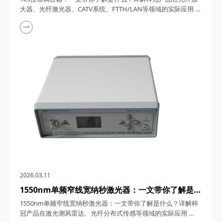
FTTH/LAN等领域的实际应用
大器、光纤激光器、CATV系统、FTTH/LAN等领域的实际应用
1x5拉锥耦合器，在光纤通信与传感技术迅猛发展的今天，凭借
其独特的设计、卓越的性能以及广泛的应用场景，成为了光纤网
络构建中不可或缺的关键组件。今天，四川梓冠光电将从产品定
义、工作原理、特点参数以及具体应用等多个维度，全面剖析这
款产品的内在魅力。 一、1...
2026.03.11
1550nm单频窄线宽纳秒激光器：一文带你了解是什
么？详解梓冠产品在激光测风雷达、光纤分布式传感
1550nm单频窄线宽纳秒激光器：一文带你了解是什么？详解梓
等领域的实际应用
冠产品在激光测风雷达、光纤分布式传感等领域的实际应用