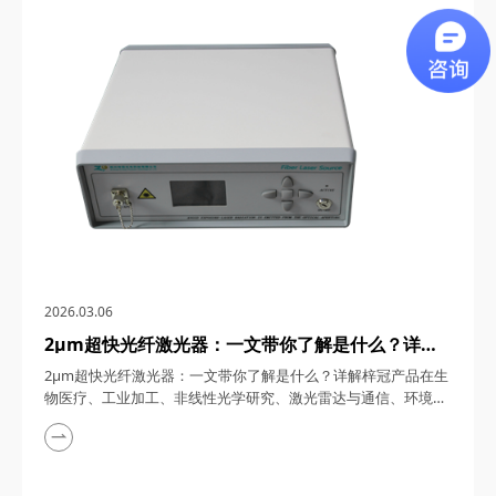
通信、5G/6G通信与雷达系统、光学相干层析成像（OCT）、光
学测量与传感以及太赫兹研究与超快激光等多个领域展现出非凡
的应用潜力。今天，四川梓冠光电...
2026.03.06
2μm超快光纤激光器：一文带你了解是什么？详解
梓冠产品在生物医疗、工业加工、非线性光学研究、
2μm超快光纤激光器：一文带你了解是什么？详解梓冠产品在生
激光雷达与通信、环境监测等领域的实际应用
物医疗、工业加工、非线性光学研究、激光雷达与通信、环境监
测等领域的实际应用 超快光纤激光器凭借其高功率、短脉冲、
宽调谐范围等特性，在激光技术迅猛发展的今天，成为科研与工
业领域的“明星工具”。其中，2μm波段的超快光纤激光器因其独
特的光谱优势（如人眼安全、水分子吸收峰等），在生物医疗、