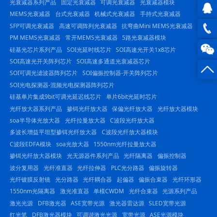
光衰减器系列产品
固定光衰减器
可调光衰减器
光衰减器模块
MEMS光衰减器
台式光衰减器
机械式光衰减器
手持式光衰减器
SFP可调光衰减器
高速可调阵列光衰减器
抗弯曲Mini MEMS光衰减器
QQ在
PM MEMS光衰减器
常开MEMS光衰减器
5路光衰减器模块
线咨
0816
硅基光芯片系列产品
SOI光延时线芯片
SOI高速光开关1x8芯片
SOI高速光开关阵列芯片
SOI高速多通道光衰减器芯片
询
-
SOI可调光滤波器阵列芯片
SOI偏振控制器-开关阵列芯片
SOI光电探测器-混频光电探测器阵列芯片
23844
硅基单片集成9bit可调光延迟线芯片
单片6bit光延时芯片
光纤放大器系列产品
掺铒光纤放大器
保偏光纤放大器
光纤放大器模块
soa半导体光放大器
光纤拉曼放大器
C波段光纤放大器
多波长增益平坦型掺铒光纤放大器
C波段光纤放大器模块
C波段EDFA模块
soa光放大器
1550nm光纤拉曼放大器
掺铒光纤放大器模块
光无源器件系列产品
光纤隔离器
偏振控制器
波分复用器
光纤准直器
光纤拉伸器
PLC光分路器
偏振旋转器
光纤镀膜反射镜
光分路器
光纤耦合器
起偏器
偏振合束器
光纤环形器
1550nm光隔离器
激光准直器
单模CWDM
光纤合束器
光源系列产品
激光光源
DFB激光器
ASE宽带光源
激光器雷达源
SLED宽带光源
红光笔
DFB激光器模块
可调谐激光光源
宽带光源
ASE光源模块