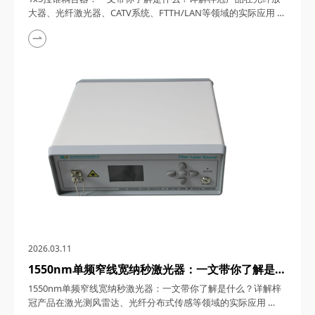
FTTH/LAN等领域的实际应用
大器、光纤激光器、CATV系统、FTTH/LAN等领域的实际应用
1x5拉锥耦合器，在光纤通信与传感技术迅猛发展的今天，凭借
其独特的设计、卓越的性能以及广泛的应用场景，成为了光纤网
络构建中不可或缺的关键组件。今天，四川梓冠光电将从产品定
义、工作原理、特点参数以及具体应用等多个维度，全面剖析这
款产品的内在魅力。 一、1...
2026.03.11
1550nm单频窄线宽纳秒激光器：一文带你了解是什
么？详解梓冠产品在激光测风雷达、光纤分布式传感
1550nm单频窄线宽纳秒激光器：一文带你了解是什么？详解梓
等领域的实际应用
冠产品在激光测风雷达、光纤分布式传感等领域的实际应用