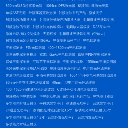
850nmSLED超宽带光源
1064nmDFB激光器
稳频低功耗激光光源
单模ASE光源
带隔离器宽带光源
射频微波系列产品
微波光子
射频微波功率放大器
射频微波低噪声功率放大器
射频微波光纤延迟线
射频微波信号源
射频微波光传输模块
射频放大器模块
DAS采集卡
微波自动增益控制模块
无源标签
射频微波光纤延迟线（带放大）
射频微波光延迟线12~18GHz
光探测器系列产品
光电探测器
平衡探测器
PIN光探测器
400~1800nm光电探测器
高速光电探测器模块
宽带InGaAs光电探测器
低噪声PIN平衡探测器
保偏平衡探测器
可调节平衡探测器
平衡探测模块
1550nm平衡探测器
脉冲光电探测模块IAM-330
光纤滤波器系列产品
电可调光纤滤波器
带通型光纤滤波器
手动可调光纤滤波器
1064nm小型电可调光纤滤波器
80nm小型电可调光纤滤波器
40nm小型电可调光纤滤波器
400~1625nm带通型光纤滤波器
C波段手动可调光纤滤波器
光纤耦合声光调制器
声光驱动电源
光功率计系列产品
光功率计模块
多功能光时域反射仪
手持式光功率计
多通道光功率计
台式光功率计
24通道光功率计
多功能光时域反射仪3.5寸
多功能光时域反射仪5寸
多功能光时域反射仪4.3寸
台式外置光功率计
台式内置光功率计
多功能光时域反射仪