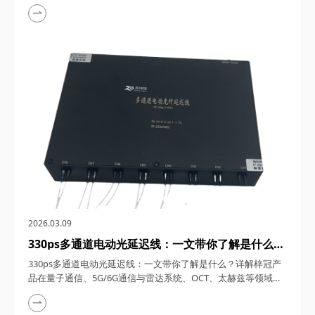
1550nm单频窄线宽纳秒激光器，在激光技术的浩瀚星空中，犹
如一颗璀璨的明星，以其独特的光学特性和广泛的应用领域，吸
引了众多科研与工业界的目光。四川梓冠光电作为该领域的高新
技术企业，其推出的1550nm单频窄线宽纳秒激光器更是以其卓
越的性能和稳定的表现，成为了市场上的热门之...
2026.03.09
330ps多通道电动光延迟线：一文带你了解是什么？
详解梓冠产品在量子通信、5G/6G通信与雷达系
330ps多通道电动光延迟线：一文带你了解是什么？详解梓冠产
统、OCT、太赫兹等领域的实际应用
品在量子通信、5G/6G通信与雷达系统、OCT、太赫兹等领域的
实际应用 330ps多通道电动光延迟线，在光通信与光电子技术的
飞速发展中，凭借其高精度、多通道、可调可控等特性，在量子