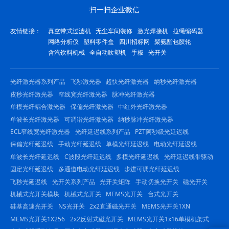
扫一扫企业微信
友情链接：
真空带式过滤机
无尘车间装修
激光焊接机
拉绳编码器
网络分析仪
塑料零件盒
四川招标网
聚氨酯包胶轮
含汽饮料机械
全自动吹塑机
手板
光开关
光纤激光器系列产品
飞秒激光器
超快光纤激光器
纳秒光纤激光器
皮秒光纤激光器
窄线宽光纤激光器
脉冲光纤激光器
单模光纤耦合激光器
保偏光纤激光器
中红外光纤激光器
单波长光纤激光器
可调谐光纤激光器
纳秒脉冲光纤激光器
ECL窄线宽光纤激光器
光纤延迟线系列产品
PZT阿秒级光延迟线
保偏光纤延迟线
手动光纤延迟线
单模光纤延迟线
电动光纤延迟线
单波长光纤延迟线
C波段光纤延迟线
多模光纤延迟线
光纤延迟线带驱动
固定光纤延迟线
多通道电动光纤延迟线
步进可调光纤延迟线
飞秒光延迟线
光开关系列产品
光开关矩阵
手动切换光开关
磁光开关
机械式光开关模块
机械式光开关
MEMS光开关
台式光开关
硅基高速光开关
NS光开关
2x2直通磁光开关
MEMS光开关1XN
MEMS光开关1X256
2x2反射式磁光开关
MEMS光开关1x16单模机架式