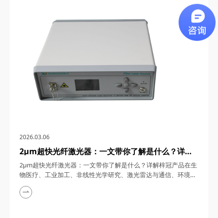
通信、5G/6G通信与雷达系统、光学相干层析成像（OCT）、光
学测量与传感以及太赫兹研究与超快激光等多个领域展现出非凡
的应用潜力。今天，四川梓冠光电...
2026.03.06
2μm超快光纤激光器：一文带你了解是什么？详解
梓冠产品在生物医疗、工业加工、非线性光学研究、
2μm超快光纤激光器：一文带你了解是什么？详解梓冠产品在生
激光雷达与通信、环境监测等领域的实际应用
物医疗、工业加工、非线性光学研究、激光雷达与通信、环境监
测等领域的实际应用 超快光纤激光器凭借其高功率、短脉冲、
宽调谐范围等特性，在激光技术迅猛发展的今天，成为科研与工
业领域的“明星工具”。其中，2μm波段的超快光纤激光器因其独
特的光谱优势（如人眼安全、水分子吸收峰等），在生物医疗、