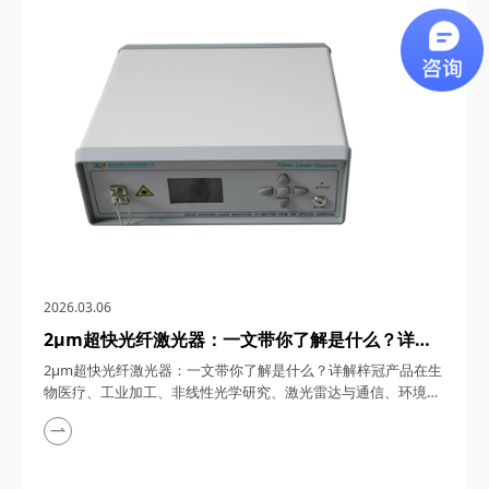
通信、5G/6G通信与雷达系统、光学相干层析成像（OCT）、光
学测量与传感以及太赫兹研究与超快激光等多个领域展现出非凡
的应用潜力。今天，四川梓冠光电...
2026.03.06
2μm超快光纤激光器：一文带你了解是什么？详解
梓冠产品在生物医疗、工业加工、非线性光学研究、
2μm超快光纤激光器：一文带你了解是什么？详解梓冠产品在生
激光雷达与通信、环境监测等领域的实际应用
物医疗、工业加工、非线性光学研究、激光雷达与通信、环境监
测等领域的实际应用 超快光纤激光器凭借其高功率、短脉冲、
宽调谐范围等特性，在激光技术迅猛发展的今天，成为科研与工
业领域的“明星工具”。其中，2μm波段的超快光纤激光器因其独
特的光谱优势（如人眼安全、水分子吸收峰等），在生物医疗、