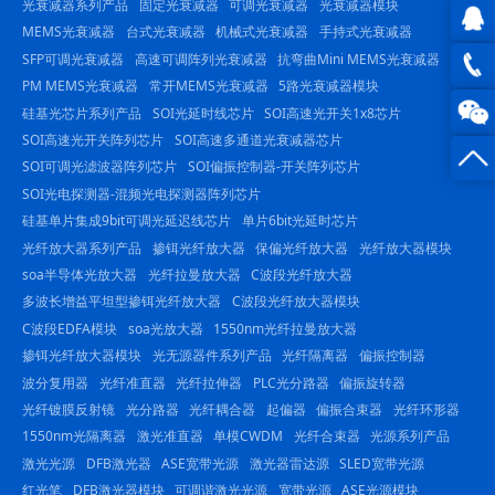
光衰减器系列产品
固定光衰减器
可调光衰减器
光衰减器模块
MEMS光衰减器
台式光衰减器
机械式光衰减器
手持式光衰减器
SFP可调光衰减器
高速可调阵列光衰减器
抗弯曲Mini MEMS光衰减器
QQ在
PM MEMS光衰减器
常开MEMS光衰减器
5路光衰减器模块
线咨
0816
硅基光芯片系列产品
SOI光延时线芯片
SOI高速光开关1x8芯片
SOI高速光开关阵列芯片
SOI高速多通道光衰减器芯片
询
-
SOI可调光滤波器阵列芯片
SOI偏振控制器-开关阵列芯片
SOI光电探测器-混频光电探测器阵列芯片
23844
硅基单片集成9bit可调光延迟线芯片
单片6bit光延时芯片
光纤放大器系列产品
掺铒光纤放大器
保偏光纤放大器
光纤放大器模块
soa半导体光放大器
光纤拉曼放大器
C波段光纤放大器
多波长增益平坦型掺铒光纤放大器
C波段光纤放大器模块
C波段EDFA模块
soa光放大器
1550nm光纤拉曼放大器
掺铒光纤放大器模块
光无源器件系列产品
光纤隔离器
偏振控制器
波分复用器
光纤准直器
光纤拉伸器
PLC光分路器
偏振旋转器
光纤镀膜反射镜
光分路器
光纤耦合器
起偏器
偏振合束器
光纤环形器
1550nm光隔离器
激光准直器
单模CWDM
光纤合束器
光源系列产品
激光光源
DFB激光器
ASE宽带光源
激光器雷达源
SLED宽带光源
红光笔
DFB激光器模块
可调谐激光光源
宽带光源
ASE光源模块