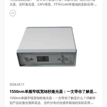
FTTH/LAN等领域的实际应用
大器、光纤激光器、CATV系统、FTTH/LAN等领域的实际应用
1x5拉锥耦合器，在光纤通信与传感技术迅猛发展的今天，凭借
其独特的设计、卓越的性能以及广泛的应用场景，成为了光纤网
络构建中不可或缺的关键组件。今天，四川梓冠光电将从产品定
义、工作原理、特点参数以及具体应用等多个维度，全面剖析这
款产品的内在魅力。 一、1...
2026.03.11
1550nm单频窄线宽纳秒激光器：一文带你了解是什
么？详解梓冠产品在激光测风雷达、光纤分布式传感
1550nm单频窄线宽纳秒激光器：一文带你了解是什么？详解梓
等领域的实际应用
冠产品在激光测风雷达、光纤分布式传感等领域的实际应用