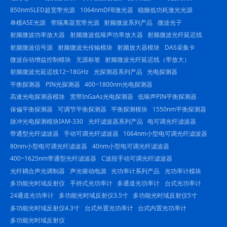
850nmSLED超宽带光源
1064nmDFB激光器
稳频低功耗激光光源
单模ASE光源
带隔离器宽带光源
射频微波系列产品
微波光子
射频微波功率放大器
射频微波低噪声功率放大器
射频微波光纤延迟线
射频微波信号源
射频微波光传输模块
射频放大器模块
DAS采集卡
微波自动增益控制模块
无源标签
射频微波光纤延迟线（带放大）
射频微波光延迟线12~18GHz
光探测器系列产品
光电探测器
平衡探测器
PIN光探测器
400~1800nm光电探测器
高速光电探测器模块
宽带InGaAs光电探测器
低噪声PIN平衡探测器
保偏平衡探测器
可调节平衡探测器
平衡探测模块
1550nm平衡探测器
脉冲光电探测模块IAM-330
光纤滤波器系列产品
电可调光纤滤波器
带通型光纤滤波器
手动可调光纤滤波器
1064nm小型电可调光纤滤波器
80nm小型电可调光纤滤波器
40nm小型电可调光纤滤波器
400~1625nm带通型光纤滤波器
C波段手动可调光纤滤波器
光纤耦合声光调制器
声光驱动电源
光功率计系列产品
光功率计模块
多功能光时域反射仪
手持式光功率计
多通道光功率计
台式光功率计
24通道光功率计
多功能光时域反射仪3.5寸
多功能光时域反射仪5寸
多功能光时域反射仪4.3寸
台式外置光功率计
台式内置光功率计
多功能光时域反射仪