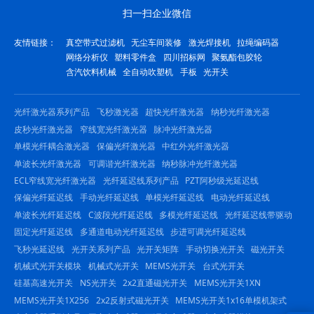
扫一扫企业微信
友情链接：
真空带式过滤机
无尘车间装修
激光焊接机
拉绳编码器
网络分析仪
塑料零件盒
四川招标网
聚氨酯包胶轮
含汽饮料机械
全自动吹塑机
手板
光开关
光纤激光器系列产品
飞秒激光器
超快光纤激光器
纳秒光纤激光器
皮秒光纤激光器
窄线宽光纤激光器
脉冲光纤激光器
单模光纤耦合激光器
保偏光纤激光器
中红外光纤激光器
单波长光纤激光器
可调谐光纤激光器
纳秒脉冲光纤激光器
ECL窄线宽光纤激光器
光纤延迟线系列产品
PZT阿秒级光延迟线
保偏光纤延迟线
手动光纤延迟线
单模光纤延迟线
电动光纤延迟线
单波长光纤延迟线
C波段光纤延迟线
多模光纤延迟线
光纤延迟线带驱动
固定光纤延迟线
多通道电动光纤延迟线
步进可调光纤延迟线
飞秒光延迟线
光开关系列产品
光开关矩阵
手动切换光开关
磁光开关
机械式光开关模块
机械式光开关
MEMS光开关
台式光开关
硅基高速光开关
NS光开关
2x2直通磁光开关
MEMS光开关1XN
MEMS光开关1X256
2x2反射式磁光开关
MEMS光开关1x16单模机架式