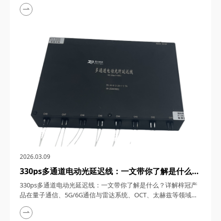
1550nm单频窄线宽纳秒激光器，在激光技术的浩瀚星空中，犹
如一颗璀璨的明星，以其独特的光学特性和广泛的应用领域，吸
引了众多科研与工业界的目光。四川梓冠光电作为该领域的高新
技术企业，其推出的1550nm单频窄线宽纳秒激光器更是以其卓
越的性能和稳定的表现，成为了市场上的热门之...
2026.03.09
330ps多通道电动光延迟线：一文带你了解是什么？
详解梓冠产品在量子通信、5G/6G通信与雷达系
330ps多通道电动光延迟线：一文带你了解是什么？详解梓冠产
统、OCT、太赫兹等领域的实际应用
品在量子通信、5G/6G通信与雷达系统、OCT、太赫兹等领域的
实际应用 330ps多通道电动光延迟线，在光通信与光电子技术的
飞速发展中，凭借其高精度、多通道、可调可控等特性，在量子