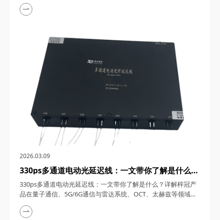
1550nm单频窄线宽纳秒激光器，在激光技术的浩瀚星空中，犹
如一颗璀璨的明星，以其独特的光学特性和广泛的应用领域，吸
引了众多科研与工业界的目光。四川梓冠光电作为该领域的高新
技术企业，其推出的1550nm单频窄线宽纳秒激光器更是以其卓
越的性能和稳定的表现，成为了市场上的热门之...
2026.03.09
330ps多通道电动光延迟线：一文带你了解是什么？
详解梓冠产品在量子通信、5G/6G通信与雷达系
330ps多通道电动光延迟线：一文带你了解是什么？详解梓冠产
统、OCT、太赫兹等领域的实际应用
品在量子通信、5G/6G通信与雷达系统、OCT、太赫兹等领域的
实际应用 330ps多通道电动光延迟线，在光通信与光电子技术的
飞速发展中，凭借其高精度、多通道、可调可控等特性，在量子