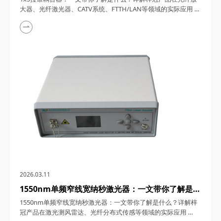
FTTH/LAN等领域的实际应用
大器、光纤激光器、CATV系统、FTTH/LAN等领域的实际应用
1x5拉锥耦合器，在光纤通信与传感技术迅猛发展的今天，凭借
其独特的设计、卓越的性能以及广泛的应用场景，成为了光纤网
络构建中不可或缺的关键组件。今天，四川梓冠光电将从产品定
义、工作原理、特点参数以及具体应用等多个维度，全面剖析这
款产品的内在魅力。 一、1...
2026.03.11
1550nm单频窄线宽纳秒激光器：一文带你了解是什
么？详解梓冠产品在激光测风雷达、光纤分布式传感
1550nm单频窄线宽纳秒激光器：一文带你了解是什么？详解梓
等领域的实际应用
冠产品在激光测风雷达、光纤分布式传感等领域的实际应用