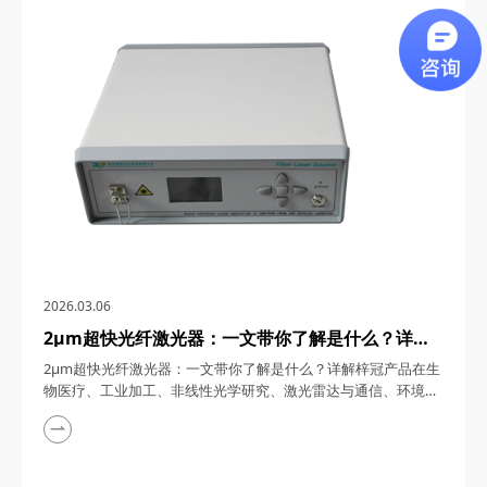
通信、5G/6G通信与雷达系统、光学相干层析成像（OCT）、光
学测量与传感以及太赫兹研究与超快激光等多个领域展现出非凡
的应用潜力。今天，四川梓冠光电...
2026.03.06
2μm超快光纤激光器：一文带你了解是什么？详解
梓冠产品在生物医疗、工业加工、非线性光学研究、
2μm超快光纤激光器：一文带你了解是什么？详解梓冠产品在生
激光雷达与通信、环境监测等领域的实际应用
物医疗、工业加工、非线性光学研究、激光雷达与通信、环境监
测等领域的实际应用 超快光纤激光器凭借其高功率、短脉冲、
宽调谐范围等特性，在激光技术迅猛发展的今天，成为科研与工
业领域的“明星工具”。其中，2μm波段的超快光纤激光器因其独
特的光谱优势（如人眼安全、水分子吸收峰等），在生物医疗、