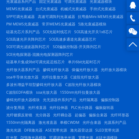
光衰减器系列产品
固定光衰减器
可调光衰减器
光衰减器模块
MEMS光衰减器
台式光衰减器
机械式光衰减器
手持式光衰减器
SFP可调光衰减器
高速可调阵列光衰减器
抗弯曲Mini MEMS光衰减器
QQ在
PM MEMS光衰减器
常开MEMS光衰减器
5路光衰减器模块
线咨
0816
硅基光芯片系列产品
SOI光延时线芯片
SOI高速光开关1x8芯片
SOI高速光开关阵列芯片
SOI高速多通道光衰减器芯片
询
-
SOI可调光滤波器阵列芯片
SOI偏振控制器-开关阵列芯片
SOI光电探测器-混频光电探测器阵列芯片
23844
硅基单片集成9bit可调光延迟线芯片
单片6bit光延时芯片
光纤放大器系列产品
掺铒光纤放大器
保偏光纤放大器
光纤放大器模块
soa半导体光放大器
光纤拉曼放大器
C波段光纤放大器
多波长增益平坦型掺铒光纤放大器
C波段光纤放大器模块
C波段EDFA模块
soa光放大器
1550nm光纤拉曼放大器
掺铒光纤放大器模块
光无源器件系列产品
光纤隔离器
偏振控制器
波分复用器
光纤准直器
光纤拉伸器
PLC光分路器
偏振旋转器
光纤镀膜反射镜
光分路器
光纤耦合器
起偏器
偏振合束器
光纤环形器
1550nm光隔离器
激光准直器
单模CWDM
光纤合束器
光源系列产品
激光光源
DFB激光器
ASE宽带光源
激光器雷达源
SLED宽带光源
红光笔
DFB激光器模块
可调谐激光光源
宽带光源
ASE光源模块