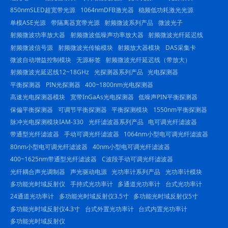
850nmSLED超宽带光源
1064nmDFB激光器
稳频低功耗激光光源
单模ASE光源
带隔离器宽带光源
射频微波系列产品
微波光子
射频微波功率放大器
射频微波低噪声功率放大器
射频微波光纤延迟线
射频微波信号源
射频微波光传输模块
射频放大器模块
DAS采集卡
微波自动增益控制模块
无源标签
射频微波光纤延迟线（带放大）
射频微波光延迟线12~18GHz
光探测器系列产品
光电探测器
平衡探测器
PIN光探测器
400~1800nm光电探测器
高速光电探测器模块
宽带InGaAs光电探测器
低噪声PIN平衡探测器
保偏平衡探测器
可调节平衡探测器
平衡探测模块
1550nm平衡探测器
脉冲光电探测模块IAM-330
光纤滤波器系列产品
电可调光纤滤波器
带通型光纤滤波器
手动可调光纤滤波器
1064nm小型电可调光纤滤波器
80nm小型电可调光纤滤波器
40nm小型电可调光纤滤波器
400~1625nm带通型光纤滤波器
C波段手动可调光纤滤波器
光纤耦合声光调制器
声光驱动电源
光功率计系列产品
光功率计模块
多功能光时域反射仪
手持式光功率计
多通道光功率计
台式光功率计
24通道光功率计
多功能光时域反射仪3.5寸
多功能光时域反射仪5寸
多功能光时域反射仪4.3寸
台式外置光功率计
台式内置光功率计
多功能光时域反射仪