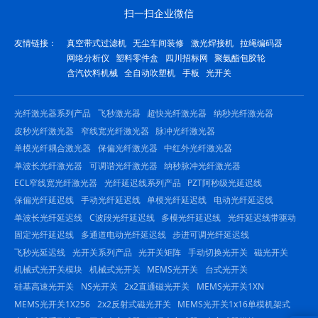
扫一扫企业微信
友情链接：
真空带式过滤机
无尘车间装修
激光焊接机
拉绳编码器
网络分析仪
塑料零件盒
四川招标网
聚氨酯包胶轮
含汽饮料机械
全自动吹塑机
手板
光开关
光纤激光器系列产品
飞秒激光器
超快光纤激光器
纳秒光纤激光器
皮秒光纤激光器
窄线宽光纤激光器
脉冲光纤激光器
单模光纤耦合激光器
保偏光纤激光器
中红外光纤激光器
单波长光纤激光器
可调谐光纤激光器
纳秒脉冲光纤激光器
ECL窄线宽光纤激光器
光纤延迟线系列产品
PZT阿秒级光延迟线
保偏光纤延迟线
手动光纤延迟线
单模光纤延迟线
电动光纤延迟线
单波长光纤延迟线
C波段光纤延迟线
多模光纤延迟线
光纤延迟线带驱动
固定光纤延迟线
多通道电动光纤延迟线
步进可调光纤延迟线
飞秒光延迟线
光开关系列产品
光开关矩阵
手动切换光开关
磁光开关
机械式光开关模块
机械式光开关
MEMS光开关
台式光开关
硅基高速光开关
NS光开关
2x2直通磁光开关
MEMS光开关1XN
MEMS光开关1X256
2x2反射式磁光开关
MEMS光开关1x16单模机架式